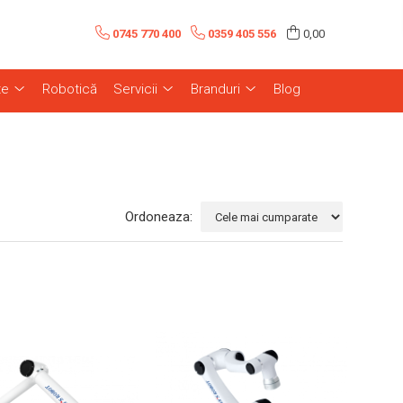
0745 770 400
0359 405 556
0,00
te
Robotică
Servicii
Branduri
Blog
Ordoneaza: