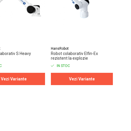
t
HansRobot
laborativ S Heavy
Robot colaborativ Elfin-Ex
rezistent la explozie
C
IN STOC
Vezi Variante
Vezi Variante