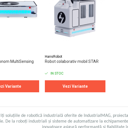
HansRobot
tonom MultiSensing
Robot colaborativ mobil STAR
IN STOC
zi Variante
Vezi Variante
ți soluțiile de robotică industrială oferite de IndustrialMAG, proiect
ie. De la roboți industriali și sisteme de automatizare la echipame
inovatoare asigură performanță și fiabilitate î