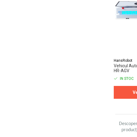
Macarale portal
Senzori
Senzori fără fir (Wireless)
Senzori cu fir (Wired)
Senzori seismici
PC, Laptop, Tablete
Device-uri Industriale
HansRobot
Display-uri Industriale
Vehicul Au
PC-uri Industriale
HR-AGV
Computere Industriale
IN STOC
Tablete Industriale
Ve
Laptopuri Industriale
Robotică
Servicii
Vibrații
Descoperi
Echilibrări
producț
Sonometrie