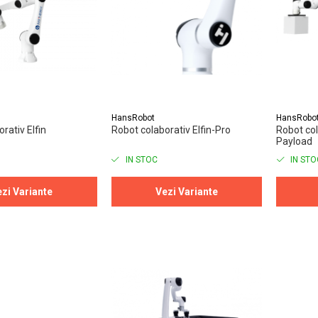
HansRobot
HansRobo
rativ Elfin
Robot colaborativ Elfin-Pro
Robot co
Payload
IN STOC
IN STO
zi Variante
Vezi Variante