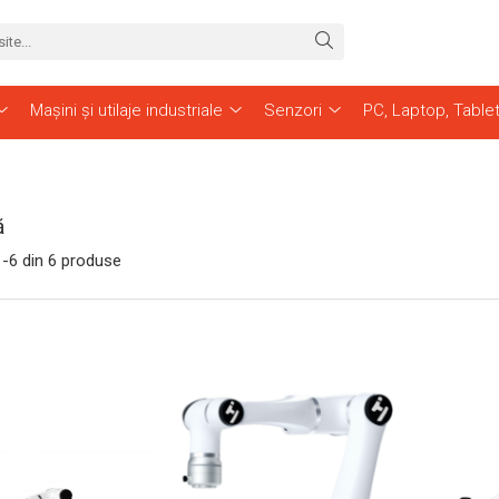
Mașini și utilaje industriale
Senzori
PC, Laptop, Table
ă
1-
6
din
6
produse