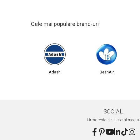
Aliniere geometrică
Aliniere hidro & termo
Cele mai populare brand-uri
Termografie
Adash
BeanAir
SOCIAL
Urmareste-ne in social media