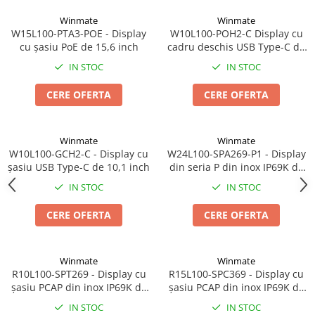
Sonometrie
Winmate
Winmate
Aliniere geometrică
W15L100-PTA3-POE - Display
W10L100-POH2-C Display cu
cu șasiu PoE de 15,6 inch
cadru deschis USB Type-C de
Aliniere hidro & termo
10,1 inch
Termografie
IN STOC
IN STOC
CERE OFERTA
CERE OFERTA
Winmate
Winmate
W10L100-GCH2-C - Display cu
W24L100-SPA269-P1 - Display
șasiu USB Type-C de 10,1 inch
din seria P din inox IP69K de
23,8 inch
IN STOC
IN STOC
CERE OFERTA
CERE OFERTA
Winmate
Winmate
R10L100-SPT269 - Display cu
R15L100-SPC369 - Display cu
șasiu PCAP din inox IP69K de
șasiu PCAP din inox IP69K de
10,4 inch
15 inch
IN STOC
IN STOC