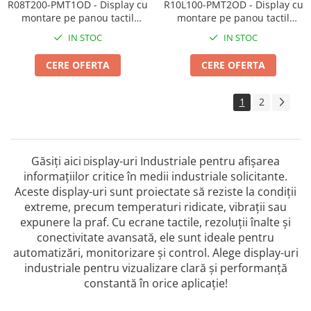
R08T200-PMT1OD - Display cu
R10L100-PMT2OD - Display cu
montare pe panou tactil
montare pe panou tactil
rezistiv de 8,4 inch
rezistiv de 10,4 inch
IN STOC
IN STOC
CERE OFERTA
CERE OFERTA
1
2
Găsiți aici
isplay-uri Industriale pentru afișarea
D
informațiilor critice în medii industriale solicitante.
Aceste display-uri sunt proiectate să reziste la condiții
extreme, precum temperaturi ridicate, vibrații sau
expunere la praf. Cu ecrane tactile, rezoluții înalte și
conectivitate avansată, ele sunt ideale pentru
automatizări, monitorizare și control. Alege display-uri
industriale pentru vizualizare clară și performanță
constantă în orice aplicație!