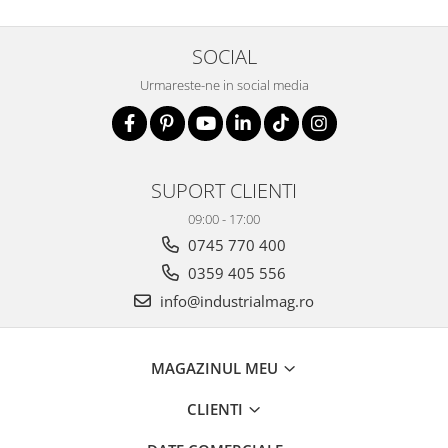
militară
Macarale portal
SOCIAL
Senzori
Urmareste-ne in social media
Senzori fără fir (Wireless)
Senzori cu fir (Wired)
Senzori seismici
PC, Laptop, Tablete
SUPORT CLIENTI
Device-uri Industriale
09:00 - 17:00
Display-uri Industriale
0745 770 400
PC-uri Industriale
0359 405 556
Computere Industriale
Tablete Industriale
info@industrialmag.ro
Laptopuri Industriale
Robotică
MAGAZINUL MEU
Servicii
CLIENTI
Vibrații
Echilibrări