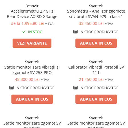
Mikrotrend
Camere climatice
Senzori Willow
Calibratoare
Măsurători termoviziune
BeanAir
Svantek
Senzori de forță
Status Pro
Utilaje feroviare
Accelerometru 2.4GHz
Sonometru - Analizor zgomote
Sisteme laser de aliniere arbori
Software
Senzori cu fir (Wired)
BeanDevice AX-3D-XRange
si vibrații SVAN 979 - clasa 1
Svantek
Locomotive de manevră
Testări la vibrații
Măsurători geometrice
de la 1.995,80 Lei
33.450,00 Lei
+ TVA
+ TVA
Accelerometre IEPE uniaxiale
Elevatoare mobile
VibraSens
Vibrometre
Măsurători termoviziune
IN STOC
ÎN STOC PRODUCĂTOR
Accelerometre IEPE triaxiale
Platforme de ridicare cu boghiuri
Analizoare achiziții de date
Winmate
Software
Traductoare vibratii 4-20 mA
Platouri rotative
Condiționere
VEZI VARIANTE
ADAUGA IN COS
Mectron
Analizoare achiziții de date
Traductoare ICP de viteză de
Echipamente pentru operații de
Anemometre
vibrații
Lunitek
sudură
Condiționere
Sonometre
Senzori de vibrații cu fir
Boghiuri de cale ferată
Svantek
Svantek
Gill Instruments
Stații de monitorizare meteo
Anemometre
Stație monitorizare vibrații și
Calibrator Vibrații Portabil SV
Senzori piezoelectrici
Alte utilaje feroviare
ZAGRO
Alte echipamente de măsurare
zgomote SV 258 PRO
111
Sonometre
Senzori AGS
Echipament testare sisteme de
Mașini și utilaje industriale
45.300,00 Lei
21.450,00 Lei
Emanuel
+ TVA
+ TVA
franare vehicule feroviare
Stații de monitorizare meteo
Microfoane de măsurare
Utilaje feroviare
ÎN STOC PRODUCĂTOR
ÎN STOC PRODUCĂTOR
Romell Inc.
Macarale portal
Senzori de deplasare
Alte echipamente de măsurare
Mașini de echilibrare dinamică
Senzori seismici
ADAUGA IN COS
ADAUGA IN COS
Sisteme electrodinamice de testare
la vibrații
Camere climatice
Svantek
Svantek
Stație monitorizare zgomot SV
Stație monitorizare zgomot SV
Echipamente pentru industria