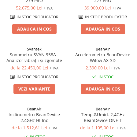
279 PRO
277 PRO
militară
52.675,00 Lei
39.900,00 Lei
+ TVA
+ TVA
Macarale portal
Senzori
ÎN STOC PRODUCĂTOR
ÎN STOC PRODUCĂTOR
Senzori fără fir (Wireless)
ADAUGA IN COS
ADAUGA IN COS
Senzori cu fir (Wired)
Senzori seismici
Svantek
BeanAir
PC, Laptop, Tablete
Sonometru SVAN 958A -
Accelerometru BeanDevice
Device-uri Industriale
Analizor vibrații și zgomote
Wilow AX-3D
Display-uri Industriale
de la 22.450,00 Lei
2.390,00 Lei
+ TVA
+ TVA
PC-uri Industriale
ÎN STOC PRODUCĂTOR
IN STOC
Computere Industriale
VEZI VARIANTE
ADAUGA IN COS
Tablete Industriale
Laptopuri Industriale
Robotică
BeanAir
BeanAir
Inclinometru BeanDevice
Temp.&Umid. 2,4GHz
Servicii
2.4GHz HI-Inc
BeanDevice ONE-T
Vibrații
de la 1.512,61 Lei
de la 1.105,00 Lei
+ TVA
+ TVA
Echilibrări
IN STOC
IN STOC