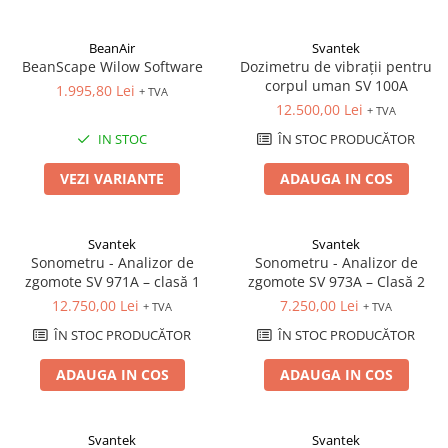
BeanAir
Svantek
BeanScape Wilow Software
Dozimetru de vibrații pentru
corpul uman SV 100A
1.995,80 Lei
+ TVA
12.500,00 Lei
+ TVA
IN STOC
ÎN STOC PRODUCĂTOR
VEZI VARIANTE
ADAUGA IN COS
Svantek
Svantek
Sonometru - Analizor de
Sonometru - Analizor de
zgomote SV 971A – clasă 1
zgomote SV 973A – Clasă 2
12.750,00 Lei
7.250,00 Lei
+ TVA
+ TVA
ÎN STOC PRODUCĂTOR
ÎN STOC PRODUCĂTOR
ADAUGA IN COS
ADAUGA IN COS
Svantek
Svantek