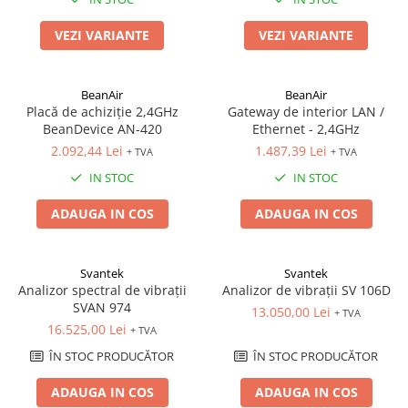
Sonometrie
VEZI VARIANTE
VEZI VARIANTE
Aliniere geometrică
Aliniere hidro & termo
Termografie
BeanAir
BeanAir
Placă de achiziție 2,4GHz
Gateway de interior LAN /
BeanDevice AN-420
Ethernet - 2,4GHz
2.092,44 Lei
1.487,39 Lei
+ TVA
+ TVA
IN STOC
IN STOC
ADAUGA IN COS
ADAUGA IN COS
Svantek
Svantek
Analizor spectral de vibrații
Analizor de vibrații SV 106D
SVAN 974
13.050,00 Lei
+ TVA
16.525,00 Lei
+ TVA
ÎN STOC PRODUCĂTOR
ÎN STOC PRODUCĂTOR
ADAUGA IN COS
ADAUGA IN COS