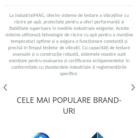
Mikrotrend
Camere climatice
Senzori Willow
Calibratoare
Măsurători termoviziune
Senzori de forță
Status Pro
Utilaje feroviare
Sisteme laser de aliniere arbori
Software
La IndustrialMAG, oferim sisteme de testare a vibrațiilor cu
Senzori cu fir (Wired)
Svantek
Locomotive de manevră
Testări la vibrații
Măsurători geometrice
răcire pe apă, proiectate pentru a oferi performanță și
Accelerometre IEPE uniaxiale
Elevatoare mobile
VibraSens
Vibrometre
fiabilitate superioare în mediile industriale exigente. Aceste
Măsurători termoviziune
Accelerometre IEPE triaxiale
sisteme utilizează tehnologie de răcire cu apă pentru a menține
Platforme de ridicare cu boghiuri
Analizoare achiziții de date
Winmate
Software
temperaturi optime și a asigura o funcționare constantă și
Traductoare vibratii 4-20 mA
Platouri rotative
Condiționere
Mectron
precisă în timpul testelor de vibrații. Cu capacități de testare
Analizoare achiziții de date
Traductoare ICP de viteză de
Echipamente pentru operații de
Anemometre
avansate și o construcție robustă, sistemele noastre sunt
vibrații
Lunitek
sudură
Condiționere
Sonometre
esențiale pentru evaluarea și certificarea echipamentelor în
Senzori de vibrații cu fir
Boghiuri de cale ferată
Gill Instruments
conformitate cu standardele industriale și reglementările
Stații de monitorizare meteo
Anemometre
Senzori piezoelectrici
Alte utilaje feroviare
specifice.
ZAGRO
Alte echipamente de măsurare
Sonometre
Senzori AGS
Echipament testare sisteme de
Mașini și utilaje industriale
Emanuel
franare vehicule feroviare
Stații de monitorizare meteo
Microfoane de măsurare
Utilaje feroviare
Romell Inc.
Macarale portal
Senzori de deplasare
CELE MAI POPULARE BRAND-
Alte echipamente de măsurare
Mașini de echilibrare dinamică
Senzori seismici
URI
Sisteme electrodinamice de testare
la vibrații
Camere climatice
Echipamente pentru industria