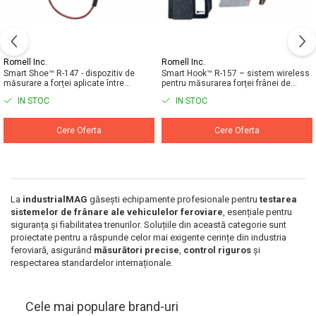
Macarale portal
Senzori
Senzori fără fir (Wireless)
Romell Inc.
Romell Inc.
Senzori cu fir (Wired)
Smart Shoe™ R-147 - dispozitiv de
Smart Hook™ R-157 – sistem wireless
măsurare a forței aplicate între
pentru măsurarea forței frânei de
Senzori seismici
sabotul de frână și roata locomotivei
mână
IN STOC
IN STOC
PC, Laptop, Tablete
Device-uri Industriale
Cere Oferta
Cere Oferta
Display-uri Industriale
PC-uri Industriale
Computere Industriale
Tablete Industriale
La
industrialMAG
găsești echipamente profesionale pentru
testarea
sistemelor de frânare ale vehiculelor feroviare
, esențiale pentru
Laptopuri Industriale
siguranța și fiabilitatea trenurilor. Soluțiile din această categorie sunt
Robotică
proiectate pentru a răspunde celor mai exigente cerințe din industria
feroviară, asigurând
măsurători precise
,
control riguros
și
Servicii
respectarea standardelor internaționale.
Vibrații
Echilibrări
Cele mai populare brand-uri
Sonometrie