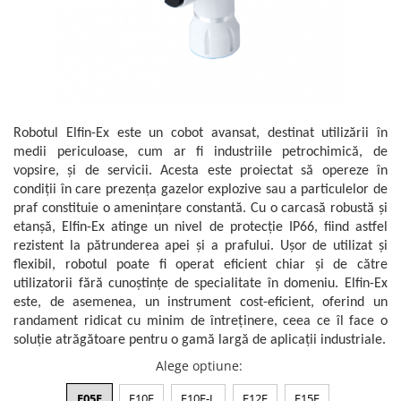
Mikrotrend
Camere climatice
Senzori Willow
Calibratoare
Măsurători termoviziune
Senzori de forță
Status Pro
Utilaje feroviare
Sisteme laser de aliniere arbori
Software
Senzori cu fir (Wired)
Svantek
Locomotive de manevră
Testări la vibrații
Măsurători geometrice
Accelerometre IEPE uniaxiale
Elevatoare mobile
VibraSens
Vibrometre
Măsurători termoviziune
Accelerometre IEPE triaxiale
Platforme de ridicare cu boghiuri
Analizoare achiziții de date
Winmate
Software
Traductoare vibratii 4-20 mA
Platouri rotative
Condiționere
Robotul Elfin-Ex este un cobot avansat, destinat utilizării în
Mectron
Analizoare achiziții de date
Traductoare ICP de viteză de
Echipamente pentru operații de
medii periculoase, cum ar fi industriile petrochimică, de
Anemometre
vibrații
Lunitek
sudură
vopsire, și de servicii. Acesta este proiectat să opereze în
Condiționere
Sonometre
Senzori de vibrații cu fir
condiții în care prezența gazelor explozive sau a particulelor de
Boghiuri de cale ferată
Gill Instruments
Stații de monitorizare meteo
Anemometre
praf constituie o amenințare constantă. Cu o carcasă robustă și
Senzori piezoelectrici
Alte utilaje feroviare
ZAGRO
Alte echipamente de măsurare
etanșă, Elfin-Ex atinge un nivel de protecție IP66, fiind astfel
Sonometre
Senzori AGS
Echipament testare sisteme de
Mașini și utilaje industriale
rezistent la pătrunderea apei și a prafului. Ușor de utilizat și
Emanuel
franare vehicule feroviare
Stații de monitorizare meteo
Microfoane de măsurare
flexibil, robotul poate fi operat eficient chiar și de către
Utilaje feroviare
Romell Inc.
Macarale portal
Senzori de deplasare
utilizatorii fără cunoștințe de specialitate în domeniu. Elfin-Ex
Alte echipamente de măsurare
Mașini de echilibrare dinamică
este, de asemenea, un instrument cost-eficient, oferind un
Senzori seismici
Sisteme electrodinamice de testare
randament ridicat cu minim de întreținere, ceea ce îl face o
la vibrații
soluție atrăgătoare pentru o gamă largă de aplicații industriale.
Camere climatice
Alege optiune
:
Echipamente pentru industria
E05F
E10F
E10F-L
E12F
E15F