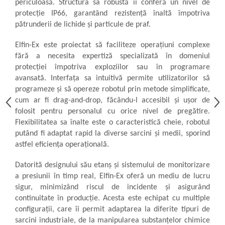
periculoasă. Structura sa robustă îi conferă un nivel de
Sonometrie
protecție IP66, garantând rezistență înaltă împotriva
Aliniere geometrică
pătrunderii de lichide și particule de praf.
Aliniere hidro & termo
Elfin-Ex este proiectat să faciliteze operațiuni complexe
Termografie
fără a necesita expertiză specializată în domeniul
protecției împotriva exploziilor sau în programare
avansată. Interfața sa intuitivă permite utilizatorilor să
programeze și să opereze robotul prin metode simplificate,
cum ar fi drag-and-drop, făcându-l accesibil și ușor de
folosit pentru personalul cu orice nivel de pregătire.
Flexibilitatea sa înalte este o caracteristică cheie, robotul
putând fi adaptat rapid la diverse sarcini și medii, sporind
astfel eficiența operațională.
Datorită designului său etanș și sistemului de monitorizare
a presiunii în timp real, Elfin-Ex oferă un mediu de lucru
sigur, minimizând riscul de incidente și asigurând
continuitate în producție. Acesta este echipat cu multiple
configurații, care îi permit adaptarea la diferite tipuri de
sarcini industriale, de la manipularea substanțelor chimice