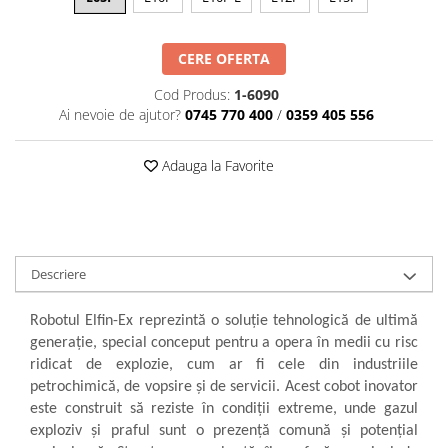
militară
Macarale portal
Senzori
CERE OFERTA
Senzori fără fir (Wireless)
Cod Produs:
1-6090
Senzori cu fir (Wired)
Ai nevoie de ajutor?
0745 770 400
/
0359 405 556
Senzori seismici
PC, Laptop, Tablete
Adauga la Favorite
Device-uri Industriale
Display-uri Industriale
PC-uri Industriale
Computere Industriale
Descriere
Tablete Industriale
Robotul Elfin-Ex reprezintă o soluție tehnologică de ultimă
Laptopuri Industriale
generație, special conceput pentru a opera în medii cu risc
Robotică
ridicat de explozie, cum ar fi cele din industriile
Servicii
petrochimică, de vopsire și de servicii. Acest cobot inovator
este construit să reziste în condiții extreme, unde gazul
Vibrații
exploziv și praful sunt o prezență comună și potențial
Echilibrări