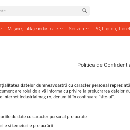
Mașini și utilaje industriale
Senzori
PC, Laptop, Table
Politica de Confidentia
țialitatea datelor dumneavoastră cu caracter personal reprezintă
cument are rolul de a vă informa cu privire la prelucrarea datelor du
de internet industrialmag.ro, denumită în continuare "site-ul".
oriile de date cu caracter personal prelucrate
rile și temeiurile prelucrării