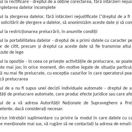
ul la rectificare - dreptul de a obține corectarea, fără întârzieri nej
mpletarea datelor incomplete
ul la ștergerea datelor, fără întârzieri nejustificate ("dreptul de a fi 
solicitării de ștergere a datelor, să anonimizăm aceste date și să co
ul la restricționarea prelucrării, în anumite condiții
ul la portabilitatea datelor - dreptul de a primi datele cu caracter pe
or de citit, precum și dreptul ca aceste date să fie transmise altui
zute de lege
ul la opoziție - în ceea ce privește activitățile de prelucrare, se poa
ate mai jos; în orice moment, din motive legate de situația particul
să nu mai fie prelucrate, cu excepția cazurilor în care operatorul p
fică prelucrarea
ul de a nu fi supus unei decizii individuale automate - dreptul de a 
ități de prelucrare automate, care produc efecte juridice sau care af
ul de a vă adresa Autorității Naționale de Supraveghere a Prel
tente, dacă considerați necesar.
rice întrebări suplimentare cu privire la modul în care datele cu c
le menționate mai sus, vă rugăm să ne contactați la adresa de email: