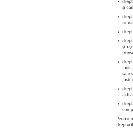
drept
și co
drept
urma 
drept
drept
și uș
prevă
drept
indic
sale 
justi
drept
activ
drept
compe
Pentru o
drepturi