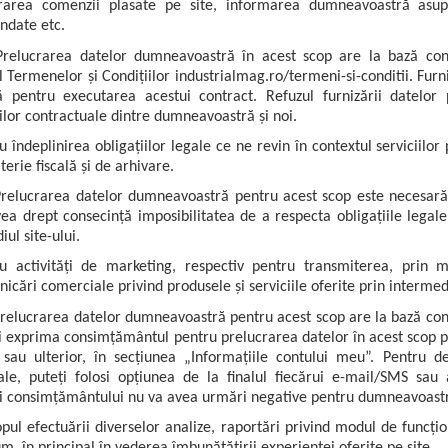
urarea comenzii plasate pe site, informarea dumneavoastră asupr
ndate etc.
relucrarea datelor dumneavoastră în acest scop are la bază contr
l Termenelor și Condițiilor industrialmag.ro/termeni-si-conditii. Fu
 pentru executarea acestui contract. Refuzul furnizării datelor 
ilor contractuale dintre dumneavoastră și noi.
u îndeplinirea obligațiilor legale ce ne revin în contextul serviciilor p
terie fiscală și de arhivare.
relucrarea datelor dumneavoastră pentru acest scop este necesară în
ea drept consecință imposibilitatea de a respecta obligațiile legale ș
ul site-ului.
u activități de marketing, respectiv pentru transmiterea, prin 
icări comerciale privind produsele și serviciile oferite prin intermedi
relucrarea datelor dumneavoastră pentru acest scop are la bază con
i exprima consimțământul pentru prelucrarea datelor în acest scop p
i sau ulterior, în secțiunea „Informațiile contului meu”. Pentru
le, puteți folosi opțiunea de la finalul fiecărui e-mail/SMS sau
ii consimțământului nu va avea urmări negative pentru dumneavoast
opul efectuării diverselor analize, raportări privind modul de funcțio