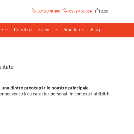
0745 770 400
0359 405 556
0,00
te
Robotică
Servicii
Branduri
Blog
litate
 una dintre preocupările noastre principale.
mneavoastră cu caracter personal, în contextul utilizării