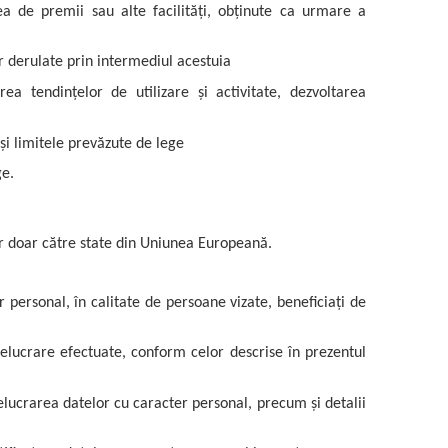
ea de premii sau alte facilități, obținute ca urmare a
or derulate prin intermediul acestuia
ea tendințelor de utilizare și activitate, dezvoltarea
și limitele prevăzute de lege
ge.
ar doar către state din Uniunea Europeană.
r personal, în calitate de persoane vizate, beneficiați de
prelucrare efectuate, conform celor descrise în prezentul
elucrarea datelor cu caracter personal, precum și detalii