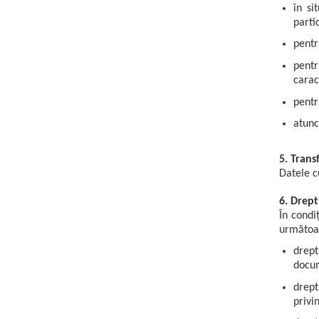
în si
parti
pentr
pentr
carac
pentr
atunc
5. Trans
Datele c
6. Drept
În condi
următoar
drept
docu
drept
privi