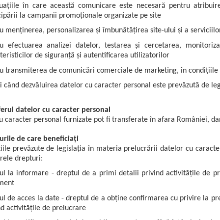
tuațiile în care această comunicare este necesară pentru atribuir
cipării la campanii promoționale organizate pe site
u menținerea, personalizarea și îmbunătățirea site-ului și a serviciil
u efectuarea analizei datelor, testarea și cercetarea, monitorizar
teristicilor de siguranță și autentificarea utilizatorilor
u transmiterea de comunicări comerciale de marketing, în condițiile 
i când dezvăluirea datelor cu caracter personal este prevăzută de le
ferul datelor cu caracter personal
u caracter personal furnizate pot fi transferate în afara României, d
urile de care beneficiați
țiile prevăzute de legislația în materia prelucrării datelor cu caracte
ele drepturi:
ul la informare - dreptul de a primi detalii privind activitățile de 
ment
ul de acces la date - dreptul de a obține confirmarea cu privire la pr
nd activitățile de prelucrare