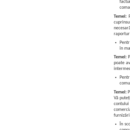
fact
Aliniere geometrică
coma
Aliniere hidro & termo
Temei:
P
Termografie
cuprinsu
necesară
raportur
Pentr
în ma
Temei:
P
poate av
intermedi
Pentr
comun
Temei:
P
Vă puteț
contulu
comercia
furnizăr
În sc