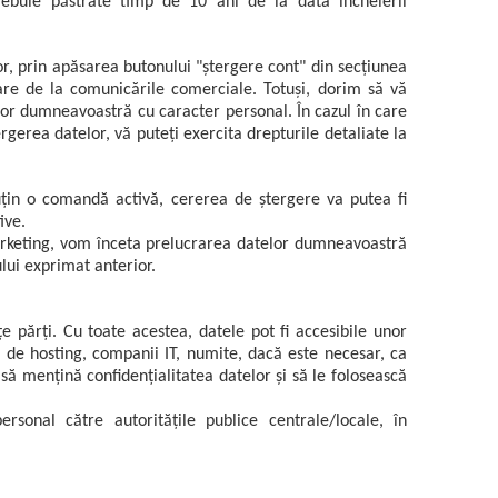
 trebuie păstrate timp de 10 ani de la data încheierii
tor, prin apăsarea butonului "ștergere cont" din secțiunea
are de la comunicările comerciale. Totuși, dorim să vă
or dumneavoastră cu caracter personal. În cazul în care
rgerea datelor, vă puteți exercita drepturile detaliate la
 puțin o comandă activă, cererea de ștergere va putea fi
ive.
arketing, vom înceta prelucrarea datelor dumneavoastră
lui exprimat anterior.
părți. Cu toate acestea, datele pot fi accesibile unor
rii de hosting, companii IT, numite, dacă este necesar, ca
să mențină confidențialitatea datelor și să le folosească
onal către autoritățile publice centrale/locale, în