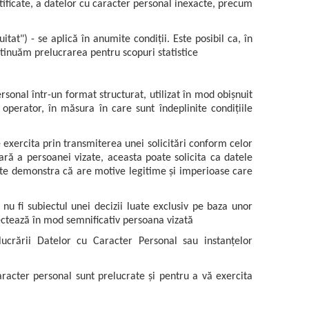
ustificate, a datelor cu caracter personal inexacte, precum
uitat") - se aplică în anumite condiții. Este posibil ca, în
ntinuăm prelucrarea pentru scopuri statistice
rsonal într-un format structurat, utilizat în mod obișnuit
 operator, în măsura în care sunt îndeplinite condițiile
te exercita prin transmiterea unei solicitări conform celor
ară a persoanei vizate, aceasta poate solicita ca datele
oate demonstra că are motive legitime și imperioase care
nu fi subiectul unei decizii luate exclusiv pe baza unor
ectează în mod semnificativ persoana vizată
ucrării Datelor cu Caracter Personal sau instanțelor
aracter personal sunt prelucrate și pentru a vă exercita