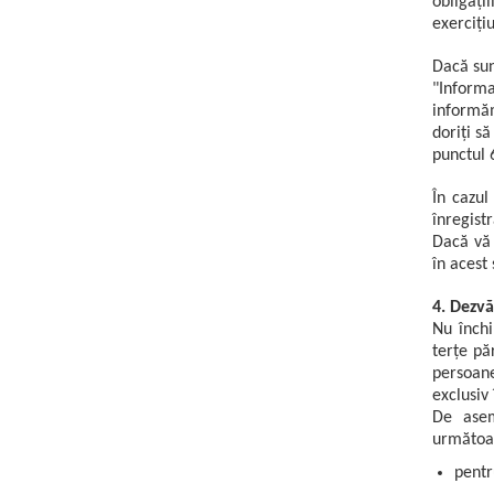
obligați
exercițiu
Dacă sun
"Informa
informăm
doriți s
punctul 
În cazul
înregist
Dacă vă 
în acest
4. Dezvă
Nu închi
terțe pă
persoane
exclusiv 
De asem
următoar
pentr