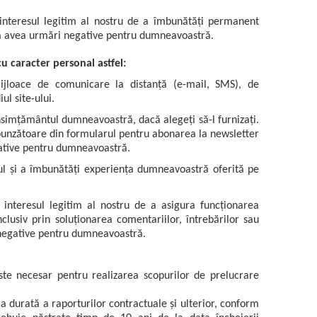
nteresul legitim al nostru de a îmbunătăți permanent
u va avea urmări negative pentru dumneavoastră.
u caracter personal astfel:
mijloace de comunicare la distanță (e-mail, SMS), de
ul site-ului.
simțământul dumneavoastră, dacă alegeți să-l furnizați.
punzătoare din formularul pentru abonarea la newsletter
gative pentru dumneavoastră.
icul și a îmbunătăți experiența dumneavoastră oferită pe
nteresul legitim al nostru de a asigura funcționarea
clusiv prin soluționarea comentariilor, întrebărilor sau
i negative pentru dumneavoastră.
te necesar pentru realizarea scopurilor de prelucrare
a durată a raporturilor contractuale și ulterior, conform