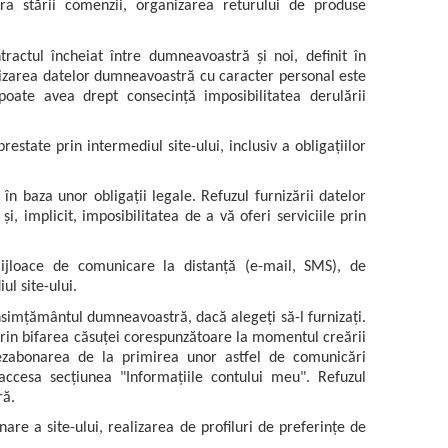
a stării comenzii, organizarea returului de produse
actul încheiat între dumneavoastră și noi, definit în
rnizarea datelor dumneavoastră cu caracter personal este
poate avea drept consecință imposibilitatea derulării
restate prin intermediul site-ului, inclusiv a obligațiilor
 baza unor obligații legale. Refuzul furnizării datelor
i, implicit, imposibilitatea de a vă oferi serviciile prin
mijloace de comunicare la distanță (e-mail, SMS), de
ul site-ului.
simțământul dumneavoastră, dacă alegeți să-l furnizați.
rin bifarea căsuței corespunzătoare la momentul creării
 dezabonarea de la primirea unor astfel de comunicări
 accesa secțiunea "Informațiile contului meu". Refuzul
ră.
nare a site-ului, realizarea de profiluri de preferințe de