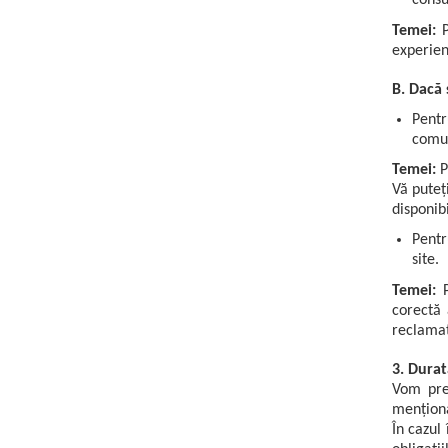
consu
Temei:
P
experien
B. Dacă 
Pentr
comun
Temei:
P
Vă puteț
disponib
Pentr
site.
Temei:
P
corectă 
reclamaț
3. Dura
Vom pre
menționa
În cazul