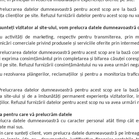
m, în principal în vederea îmbunătățirii experienței oferite pe site.
relucrarea datelor dumneavoastră pentru acest scop are la bază i
ța clienților pe site. Refuzul furnizării datelor pentru acest scop n
sunteți vizitator al site-ului, vom prelucra datele dumneavoastră c
u activități de marketing, respectiv pentru transmiterea, prin 
icări comerciale privind produsele și serviciile oferite prin intermedi
relucrarea datelor dumneavoastră pentru acest scop are la bază con
i exprima consimțământul prin completarea și bifarea căsuței cores
il pe site. Refuzul furnizării consimțământului nu va avea urmări ne
u rezolvarea plângerilor, reclamațiilor și pentru a monitoriza traf
relucrarea datelor dumneavoastră pentru acest scop are la bază i
a site-ului și de a îmbunătăți permanent experiența vizitatorilor, in
iilor. Refuzul furnizării datelor pentru acest scop nu va avea urmăr
ta pentru care vă prelucrăm datele
lucra datele dumneavoastră cu caracter personal atât timp cât es
te mai sus.
 în care sunteți client, vom prelucra datele dumneavoastră pe întreag