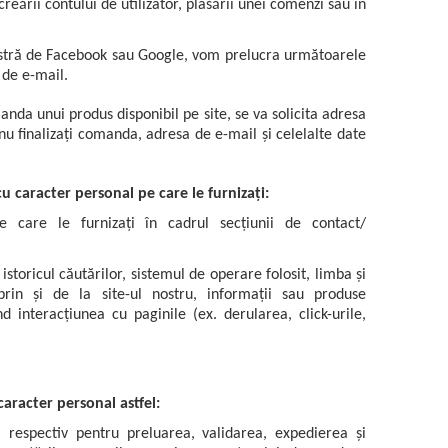
reării contului de utilizator, plasării unei comenzi sau în
voastră de Facebook sau Google, vom prelucra următoarele
 de e-mail.
manda unui produs disponibil pe site, se va solicita adresa
u finalizați comanda, adresa de e-mail și celelalte date
u caracter personal pe care le furnizați:
pe care le furnizați în cadrul secțiunii de contact/
istoricul căutărilor, sistemul de operare folosit, limba și
 prin și de la site-ul nostru, informații sau produse
d interacțiunea cu paginile (ex. derularea, click-urile,
aracter personal astfel:
 respectiv pentru preluarea, validarea, expedierea și