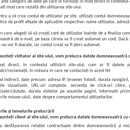
 alte categorii de date pe care le furnizați în mod direct în contextul c
 alt mod care rezultă din utilizarea site-ului.
tru a vă crea contul de utilizator pe site, utilizați contul dumnea
ice de profil afișate de aplicațiile respective: nume utilizator, adresă
în care alegeți să vă creați cont de utilizator înainte de a finaliza co
astră de e-mail, pe baza căreia va fi creat automat un cont. Dacă n
 nu vor fi stocate, iar contul creat va fi șters automat.
sunteți vizitator al site-ului, vom prelucra datele dumneavoastră c
d direct, în contextul utilizării site-ului, cum ar fi datele 
bări/reclamații, în măsura în care ne contactați în acest fel
d indirect, date precum: adresa IP, browser folosit, durata navigării, 
ile vizualizate, URL-uri complete, secvența de click-uri către,
lizate/căutate, durata vizitelor pe anumite pagini, informații privin
rile mouse-ului), date despre comportamentul utilizatorilor.
rile și temeiurile prelucrării
sunteți client al site-ului, vom prelucra datele dumneavoastră cu c
u desfășurarea relației contractuale dintre dumneavoastră și noi,