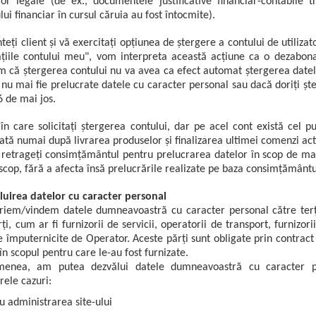
ilor legale (de ex., documentele justificative financiar-contabile
lui financiar în cursul căruia au fost întocmite).
teți client și vă exercitați opțiunea de ștergere a contului de utiliza
țiile contului meu", vom interpreta această acțiune ca o dezabon
 că ștergerea contului nu va avea ca efect automat ștergerea datel
ă nu mai fie prelucrate datele cu caracter personal sau dacă doriți ște
6 de mai jos.
 în care solicitați ștergerea contului, dar pe acel cont există cel
rată numai după livrarea produselor și finalizarea ultimei comenzi act
retrageți consimțământul pentru prelucrarea datelor în scop de m
 scop, fără a afecta însă prelucrările realizate pe baza consimțământu
luirea datelor cu caracter personal
riem/vindem datele dumneavoastră cu caracter personal către terțe 
rți, cum ar fi furnizorii de servicii, operatorii de transport, furnizo
 împuternicite de Operator. Aceste părți sunt obligate prin contract 
în scopul pentru care le-au fost furnizate.
enea, am putea dezvălui datele dumneavoastră cu caracter pers
ele cazuri:
u administrarea site-ului