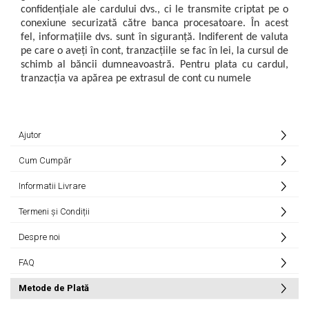
Macarale portal
confidențiale ale cardului dvs., ci le transmite criptat pe o
conexiune securizată către banca procesatoare. În acest
Senzori
fel, informațiile dvs. sunt în siguranță.
Indiferent de valuta
Senzori fără fir (Wireless)
pe care o aveți în cont, tranzacțiile se fac în lei, la cursul de
Senzori cu fir (Wired)
schimb al băncii dumneavoastră.
Pentru plata cu cardul,
tranzacția va apărea pe extrasul de cont cu numele
Senzori seismici
PC, Laptop, Tablete
Device-uri Industriale
Ajutor
Display-uri Industriale
PC-uri Industriale
Cum Cumpăr
Computere Industriale
Informatii Livrare
Tablete Industriale
Laptopuri Industriale
Termeni și Condiții
Robotică
Despre noi
Servicii
FAQ
Vibrații
Metode de Plată
Echilibrări
Sonometrie