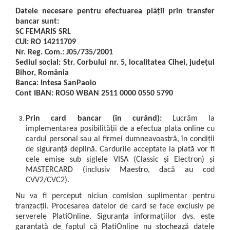
Mikrotrend
Camere climatice
Calibratoare
Senzori de forță
Măsurători termoviziune
Datele necesare pentru efectuarea plății prin transfer
Status Pro
Utilaje feroviare
Senzori cu fir (Wired)
Sisteme laser de aliniere arbori
bancar sunt:
Software
SC FEMARIS SRL
Svantek
Locomotive de manevră
Accelerometre IEPE uniaxiale
Testări la vibrații
Măsurători geometrice
CUI: RO 14211709
Elevatoare mobile
Accelerometre IEPE triaxiale
VibraSens
Vibrometre
Nr. Reg. Com.: J05/735/2001
Măsurători termoviziune
Platforme de ridicare cu boghiuri
Traductoare vibratii 4-20 mA
Analizoare achiziții de date
Sediul social: Str. Corbului nr. 5, localitatea Cihei, județul
Winmate
Software
Bihor, România
Platouri rotative
Traductoare ICP de viteză de vibrații
Condiționere
Mectron
Banca: Intesa SanPaolo
Analizoare achiziții de date
Echipamente pentru operații de
Senzori de vibrații cu fir
Anemometre
Cont IBAN: RO50 WBAN 2511 0000 0550 5790
Lunitek
sudură
Condiționere
Senzori piezoelectrici
Sonometre
Boghiuri de cale ferată
Gill Instruments
Senzori AGS
Stații de monitorizare meteo
Anemometre
Prin card bancar (în curând):
Lucrăm la
Alte utilaje feroviare
ZAGRO
Microfoane de măsurare
Alte echipamente de măsurare
implementarea posibilității de a efectua plata online cu
Sonometre
Echipament testare sisteme de
cardul personal sau al firmei dumneavoastră, în condiții
Senzori de deplasare
Mașini și utilaje industriale
Emanuel
franare vehicule feroviare
Stații de monitorizare meteo
de siguranță deplină. Cardurile acceptate la plată vor fi
Senzori seismici
Utilaje feroviare
Romell Inc.
cele emise sub siglele VISA (Classic și Electron) și
Macarale portal
Alte echipamente de măsurare
MASTERCARD (inclusiv Maestro, dacă au cod
Mașini de echilibrare dinamică
CVV2/CVC2).
Sisteme electrodinamice de testare la
vibrații
Nu va fi perceput niciun comision suplimentar pentru
tranzacții.
Procesarea datelor de card se face exclusiv pe
Camere climatice
serverele PlatiOnline.
Siguranța informațiilor dvs. este
Echipamente pentru industria militară
garantată de faptul că PlatiOnline nu stochează datele