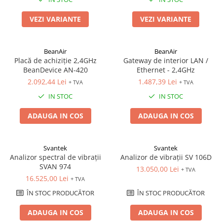
Sonometrie
VEZI VARIANTE
VEZI VARIANTE
Aliniere geometrică
Aliniere hidro & termo
Termografie
BeanAir
BeanAir
Placă de achiziție 2,4GHz
Gateway de interior LAN /
BeanDevice AN-420
Ethernet - 2,4GHz
2.092,44 Lei
1.487,39 Lei
+ TVA
+ TVA
IN STOC
IN STOC
ADAUGA IN COS
ADAUGA IN COS
Svantek
Svantek
Analizor spectral de vibrații
Analizor de vibrații SV 106D
SVAN 974
13.050,00 Lei
+ TVA
16.525,00 Lei
+ TVA
ÎN STOC PRODUCĂTOR
ÎN STOC PRODUCĂTOR
ADAUGA IN COS
ADAUGA IN COS