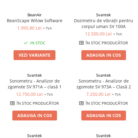
BeanAir
Svantek
BeanScape Wilow Software
Dozimetru de vibrații pentru
corpul uman SV 100A
1.995,80 Lei
+ TVA
12.500,00 Lei
+ TVA
IN STOC
ÎN STOC PRODUCĂTOR
VEZI VARIANTE
ADAUGA IN COS
Svantek
Svantek
Sonometru - Analizor de
Sonometru - Analizor de
zgomote SV 971A – clasă 1
zgomote SV 973A – Clasă 2
12.750,00 Lei
7.250,00 Lei
+ TVA
+ TVA
ÎN STOC PRODUCĂTOR
ÎN STOC PRODUCĂTOR
ADAUGA IN COS
ADAUGA IN COS
Svantek
Svantek