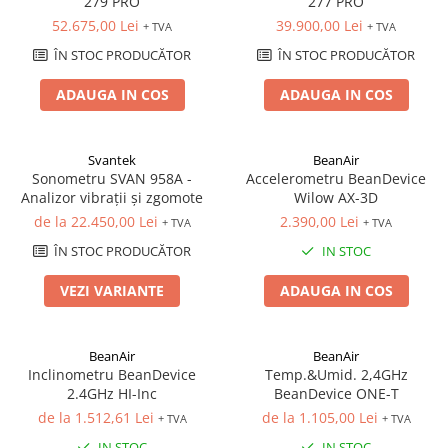
279 PRO
277 PRO
militară
52.675,00 Lei
39.900,00 Lei
+ TVA
+ TVA
Macarale portal
Senzori
ÎN STOC PRODUCĂTOR
ÎN STOC PRODUCĂTOR
Senzori fără fir (Wireless)
ADAUGA IN COS
ADAUGA IN COS
Senzori cu fir (Wired)
Senzori seismici
Svantek
BeanAir
PC, Laptop, Tablete
Sonometru SVAN 958A -
Accelerometru BeanDevice
Device-uri Industriale
Analizor vibrații și zgomote
Wilow AX-3D
Display-uri Industriale
de la 22.450,00 Lei
2.390,00 Lei
+ TVA
+ TVA
PC-uri Industriale
ÎN STOC PRODUCĂTOR
IN STOC
Computere Industriale
VEZI VARIANTE
ADAUGA IN COS
Tablete Industriale
Laptopuri Industriale
Robotică
BeanAir
BeanAir
Inclinometru BeanDevice
Temp.&Umid. 2,4GHz
Servicii
2.4GHz HI-Inc
BeanDevice ONE-T
Vibrații
de la 1.512,61 Lei
de la 1.105,00 Lei
+ TVA
+ TVA
Echilibrări
IN STOC
IN STOC