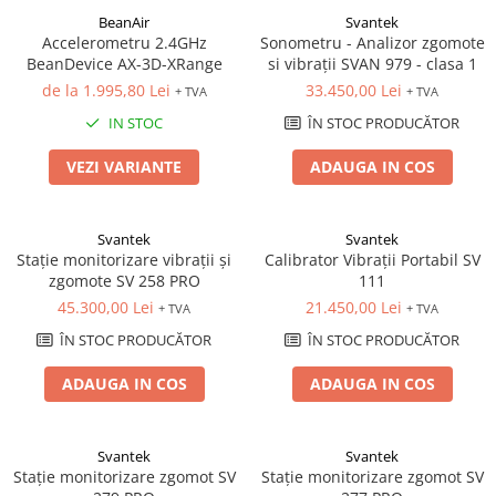
Mikrotrend
Camere climatice
Senzori Willow
Calibratoare
Măsurători termoviziune
BeanAir
Svantek
Senzori de forță
Status Pro
Utilaje feroviare
Accelerometru 2.4GHz
Sonometru - Analizor zgomote
Sisteme laser de aliniere arbori
Software
Senzori cu fir (Wired)
BeanDevice AX-3D-XRange
si vibrații SVAN 979 - clasa 1
Svantek
Locomotive de manevră
Testări la vibrații
Măsurători geometrice
de la 1.995,80 Lei
33.450,00 Lei
+ TVA
+ TVA
Accelerometre IEPE uniaxiale
Elevatoare mobile
VibraSens
Vibrometre
Măsurători termoviziune
IN STOC
ÎN STOC PRODUCĂTOR
Accelerometre IEPE triaxiale
Platforme de ridicare cu boghiuri
Analizoare achiziții de date
Winmate
Software
Traductoare vibratii 4-20 mA
Platouri rotative
Condiționere
VEZI VARIANTE
ADAUGA IN COS
Mectron
Analizoare achiziții de date
Traductoare ICP de viteză de
Echipamente pentru operații de
Anemometre
vibrații
Lunitek
sudură
Condiționere
Sonometre
Senzori de vibrații cu fir
Boghiuri de cale ferată
Svantek
Svantek
Gill Instruments
Stații de monitorizare meteo
Anemometre
Stație monitorizare vibrații și
Calibrator Vibrații Portabil SV
Senzori piezoelectrici
Alte utilaje feroviare
ZAGRO
Alte echipamente de măsurare
zgomote SV 258 PRO
111
Sonometre
Senzori AGS
Echipament testare sisteme de
Mașini și utilaje industriale
45.300,00 Lei
21.450,00 Lei
Emanuel
+ TVA
+ TVA
franare vehicule feroviare
Stații de monitorizare meteo
Microfoane de măsurare
Utilaje feroviare
ÎN STOC PRODUCĂTOR
ÎN STOC PRODUCĂTOR
Romell Inc.
Macarale portal
Senzori de deplasare
Alte echipamente de măsurare
Mașini de echilibrare dinamică
Senzori seismici
ADAUGA IN COS
ADAUGA IN COS
Sisteme electrodinamice de testare
la vibrații
Camere climatice
Svantek
Svantek
Stație monitorizare zgomot SV
Stație monitorizare zgomot SV
Echipamente pentru industria