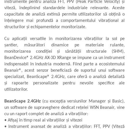
instrumente pentru analiza FFT, PPV (Peak Particle Velocity) și
viteză, îndeplinind standardele industriale relevante. Aceste
capacitate de analiză extinsă permite utilizatorilor să obțină o
înțelegere mai profundă a comportamentului vibrațional al
structurilor și echipamentelor monitorizate.
Cu aplicații versatile în monitorizarea vibrațiilor la sol pe
șantier, măsurători dinamice pe materiale rulante,
monitorizarea condiției și sănătății structurale (SHM),
BeanDevice® 2.4GHz AX-3D XRange se impune ca un instrument
indispensabil în industria modernă. Fiind parte a ecosistemului
Beanair®, acest senzor beneficiază de suportul unui software
specializat, BeanScape® 2.4GHz, care oferă o analiză detaliată
și rapoarte personalizate pentru nevoile specifice ale
utilizatorilor.
BeanScape 2.4GHz
(cu excepția versiunilor Manager și Basic),
un software de supraveghere dedicat rețelei WSN Beanair, vine
cu un raport complet de analiză a vibrațiilor:
• Afișaj în timp real al vibrațiilor și vitezei
• Instrument avansat de analiză a vibrațiilor: FFT, PPV (Viteză