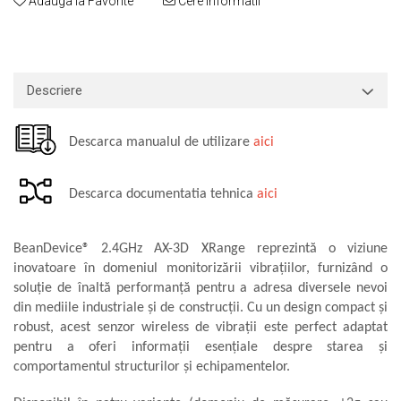
Adauga la Favorite
Cere informatii
Aliniere geometrică
Aliniere hidro & termo
Termografie
Descriere
Descarca manualul de utilizare
aici
Descarca documentatia tehnica
aici
BeanDevice® 2.4GHz AX-3D XRange reprezintă o viziune
inovatoare în domeniul monitorizării vibrațiilor, furnizând o
soluție de înaltă performanță pentru a adresa diversele nevoi
din mediile industriale și de construcții. Cu un design compact și
robust, acest senzor wireless de vibrații este perfect adaptat
pentru a oferi informații esențiale despre starea și
comportamentul structurilor și echipamentelor.