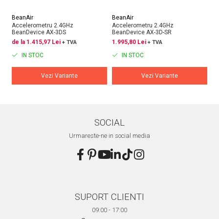
BeanAir
BeanAir
Be
Accelerometru 2.4GHz
Accelerometru 2.4GHz
Ga
BeanDevice AX-3DS
BeanDevice AX-3D-SR
Mo
de la 1.415,97 Lei
1.995,80 Lei
de
+ TVA
+ TVA
IN STOC
IN STOC
Vezi Variante
Vezi Variante
SOCIAL
Urmareste-ne in social media
SUPORT CLIENTI
09:00 - 17:00