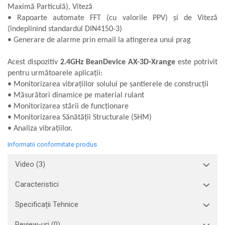
Maximă Particulă), Viteză
• Rapoarte automate FFT (cu valorile PPV) și de Viteză
(îndeplinind standardul DIN4150-3)
• Generare de alarme prin email la atingerea unui prag
Acest dispozitiv
2.4GHz BeanDevice AX-3D-Xrange
este potrivit
pentru următoarele aplicații:
• Monitorizarea vibrațiilor solului pe șantierele de construcții
• Măsurători dinamice pe material rulant
• Monitorizarea stării de funcționare
• Monitorizarea Sănătății Structurale (SHM)
• Analiza vibrațiilor.
Informatii conformitate produs
Video
(3)
Caracteristici
Specificații Tehnice
Review-uri
(0)