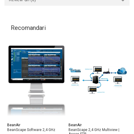
Recomandari
BeanAir
BeanAir
Be
BeanScape Software 2,4 GHz
BeanScape 2,4 GHz Multiview |
So
Acces FTP
se