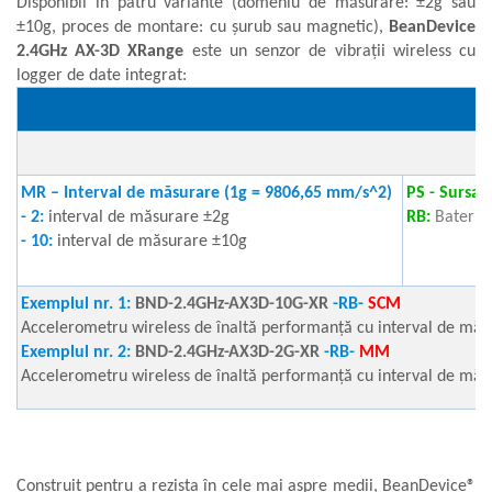
Disponibil în patru variante (domeniu de măsurare: ±2g sau
±10g, proces de montare: cu șurub sau magnetic),
BeanDevice
2.4GHz AX-3D XRange
este un senzor de vibrații wireless cu
logger de date integrat:
Configurare 
BND-2.4GHz-
MR – Interval de măsurare
(1g = 9806,65 mm/s^2)
PS - Sursa 
- 2:
interval de măsurare ±2g
RB:
Baterie 
- 10:
interval de măsurare ±10g
Exemplul nr. 1:
BND-2.4GHz-AX3D-10G-XR
-RB-
SCM
Accelerometru wireless de înaltă performanță cu interval de măsu
Exemplul nr. 2:
BND-2.4GHz-AX3D-2G-XR
-RB-
MM
Accelerometru wireless de înaltă performanță cu interval de măs
Construit pentru a rezista în cele mai aspre medii, BeanDevice®