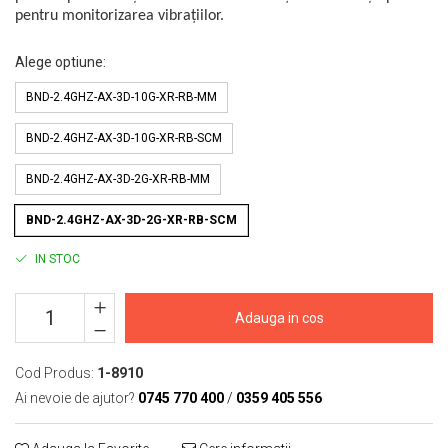
Macarale portal
pentru monitorizarea vibrațiilor.
Senzori
Alege optiune
:
Senzori fără fir (Wireless)
Senzori cu fir (Wired)
BND-2.4GHZ-AX-3D-10G-XR-RB-MM
Senzori seismici
BND-2.4GHZ-AX-3D-10G-XR-RB-SCM
PC, Laptop, Tablete
Device-uri Industriale
BND-2.4GHZ-AX-3D-2G-XR-RB-MM
Display-uri Industriale
BND-2.4GHZ-AX-3D-2G-XR-RB-SCM
PC-uri Industriale
Computere Industriale
IN STOC
Tablete Industriale
Laptopuri Industriale
Adauga in cos
Robotică
Servicii
Cod Produs:
1-8910
Vibrații
Ai nevoie de ajutor?
0745 770 400
/
0359 405 556
Echilibrări
Sonometrie