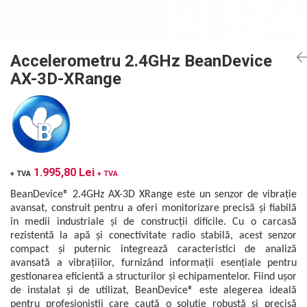
Mikrotrend
Camere climatice
Calibratoare
Senzori de forță
Măsurători termoviziune
Status Pro
Utilaje feroviare
Senzori cu fir (Wired)
Sisteme laser de aliniere arbori
Software
Svantek
Locomotive de manevră
Accelerometre IEPE uniaxiale
Testări la vibrații
Măsurători geometrice
Accelerometru 2.4GHz BeanDevice
Elevatoare mobile
Accelerometre IEPE triaxiale
VibraSens
Vibrometre
Măsurători termoviziune
AX-3D-XRange
Platforme de ridicare cu boghiuri
Traductoare vibratii 4-20 mA
Analizoare achiziții de date
Winmate
Software
Platouri rotative
Traductoare ICP de viteză de vibrații
Condiționere
Mectron
Analizoare achiziții de date
Echipamente pentru operații de
Senzori de vibrații cu fir
Anemometre
Lunitek
sudură
Condiționere
Senzori piezoelectrici
Sonometre
Boghiuri de cale ferată
Gill Instruments
Senzori AGS
Stații de monitorizare meteo
Anemometre
Alte utilaje feroviare
ZAGRO
1.995,80 Lei
Microfoane de măsurare
Alte echipamente de măsurare
+ TVA
+ TVA
Sonometre
Echipament testare sisteme de
Senzori de deplasare
Mașini și utilaje industriale
Emanuel
BeanDevice® 2.4GHz AX-3D XRange este un senzor de vibrație
franare vehicule feroviare
Stații de monitorizare meteo
Senzori seismici
avansat, construit pentru a oferi monitorizare precisă și fiabilă
Utilaje feroviare
Romell Inc.
Macarale portal
Alte echipamente de măsurare
în medii industriale și de construcții dificile. Cu o carcasă
Mașini de echilibrare dinamică
rezistentă la apă și conectivitate radio stabilă, acest senzor
Sisteme electrodinamice de testare la
compact și puternic integrează caracteristici de analiză
vibrații
avansată a vibrațiilor, furnizând informații esențiale pentru
gestionarea eficientă a structurilor și echipamentelor. Fiind ușor
Camere climatice
de instalat și de utilizat, BeanDevice® este alegerea ideală
Echipamente pentru industria militară
pentru profesioniștii care caută o soluție robustă și precisă