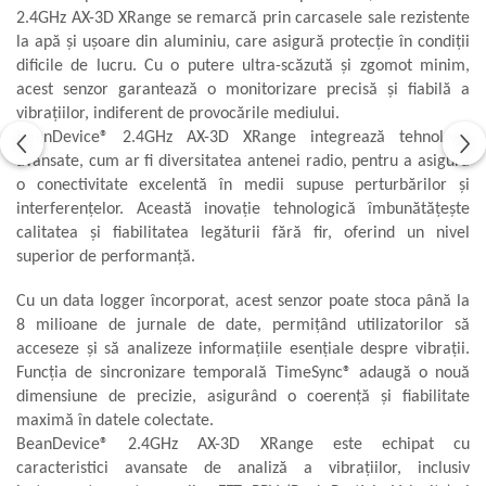
2.4GHz AX-3D XRange se remarcă prin carcasele sale rezistente
la apă și ușoare din aluminiu, care asigură protecție în condiții
dificile de lucru. Cu o putere ultra-scăzută și zgomot minim,
acest senzor garantează o monitorizare precisă și fiabilă a
vibrațiilor, indiferent de provocările mediului.
BeanDevice® 2.4GHz AX-3D XRange integrează tehnologii
avansate, cum ar fi diversitatea antenei radio, pentru a asigura
o conectivitate excelentă în medii supuse perturbărilor și
interferențelor. Această inovație tehnologică îmbunătățește
calitatea și fiabilitatea legăturii fără fir, oferind un nivel
superior de performanță.
Cu un data logger încorporat, acest senzor poate stoca până la
8 milioane de jurnale de date, permițând utilizatorilor să
acceseze și să analizeze informațiile esențiale despre vibrații.
Funcția de sincronizare temporală TimeSync® adaugă o nouă
dimensiune de precizie, asigurând o coerență și fiabilitate
maximă în datele colectate.
BeanDevice® 2.4GHz AX-3D XRange este echipat cu
caracteristici avansate de analiză a vibrațiilor, inclusiv