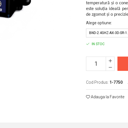
temperatură și o cone
este soluția ideală pe
de zgomot și o preciz
Alege optiune
:
BND-2.4GHZ-AX-3D-SR-1
IN STOC
Cod Produs:
1-7750
Adauga la Favorite