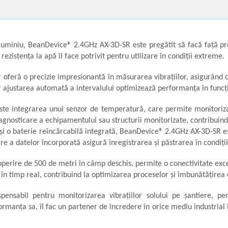
aluminiu, BeanDevice® 2.4GHz AX-3D-SR este pregătit să facă față pro
 rezistența la apă îl face potrivit pentru utilizare în condiții extreme.
eră o precizie impresionantă în măsurarea vibrațiilor, asigurând că d
ar ajustarea automată a intervalului optimizează performanța în funcți
r este integrarea unui senzor de temperatură, care permite monitoriz
agnosticare a echipamentului sau structurii monitorizate, contribuind
și o baterie reîncărcabilă integrată, BeanDevice® 2.4GHz AX-3D-SR es
e a datelor încorporată asigură înregistrarea și păstrarea în condiți
coperire de 500 de metri în câmp deschis, permite o conectivitate exc
r în timp real, contribuind la optimizarea proceselor și îmbunătățirea 
sabil pentru monitorizarea vibrațiilor solului pe șantiere, pent
rformanța sa, îl fac un partener de încredere în orice mediu industrial