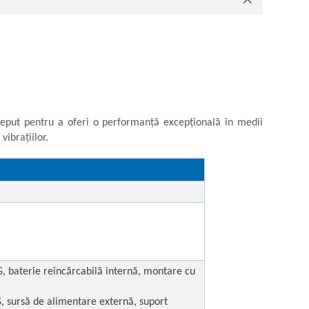
ceput pentru a oferi o performanță excepțională în medii
ibrațiilor.
G, baterie reîncărcabilă internă, montare cu
G, sursă de alimentare externă, suport