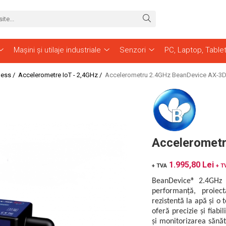
Mașini și utilaje industriale
Senzori
PC, Laptop, Table
less /
Accelerometre IoT - 2,4GHz /
Accelerometru 2.4GHz BeanDevice AX-3
Acceleromet
1.995,80 Lei
+ TVA
+ T
BeanDevice® 2.4GHz A
performanță, proiec
rezistentă la apă și o
oferă precizie și fiabil
și monitorizarea sănăt