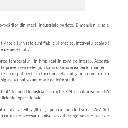
vocărilor din medii industriale variate. Dimensiunile sale
atele furnizate sunt fiabile și precise. Intervalul scalabil
e de necesități.
area temperaturii în timp real în zona de interes. Această
 la prevenirea defecțiunilor și optimizarea performanței.
te conceput pentru a funcționa eficient și autonom pentru
i sigure a unui volum mare de informații.
elentă în medii industriale complexe. Sincronizarea precisă
eficienței operaționale.
ru analiza vibrațiilor și pentru monitorizarea sănătății
 în care este necesar un nivel scăzut de zgomot și o precizie