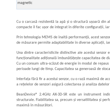
magnetic
Aliniere geometrică
Aliniere hidro & termo
Termografie
Cu o carcasă rezistentă la apă și o structură ușoară din 
compacte îl fac ușor de integrat în diferite configurații, iar
Prin tehnologia MEMS de înaltă performanță, acest senzor of
de măsurare permite adaptabilitate în diverse aplicații, i
Una dintre caracteristicile distinctive ale acestui senzo
funcționalitate adițională îmbunătățește capacitatea de di
Cu un consum ultra-scăzut de energie în modul de repaus 
perioade lungi de timp. Capacitatea sa generoasă de stocar
Interfața fără fir a acestui senzor, cu o rază maximă de a
a rețelelor de senzori asigură colectarea și analiza datelo
BeanDevice® 2.4GHz AX-3D-SR este un instrument indispen
structurale. Fiabilitatea sa, precum și versatilitatea și pe
maximă în măsurători.