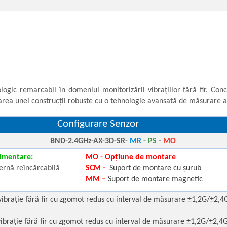
gic remarcabil în domeniul monitorizării vibrațiilor fără fir. Con
rea unei construcții robuste cu o tehnologie avansată de măsurare a v
e Senzor
AX-3D-SR-
MR
-
PS
-
MO
limentare:
MO - Opțiune de montare
ernă reîncărcabilă
SCM -
Suport de montare cu șurub
MM –
Suport de montare magnetic
vibrație fără fir cu zgomot redus cu interval de măsurare ±1,2G/±2,4
vibrație fără fir cu zgomot redus cu interval de măsurare ±1,2G/±2,4