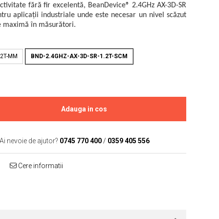
ctivitate fără fir excelentă, BeanDevice® 2.4GHz AX-3D-SR
ntru aplicații industriale unde este necesar un nivel scăzut
ie maximă în măsurători.
.2T-MM
BND-2.4GHZ-AX-3D-SR-1.2T-SCM
Adauga in cos
Ai nevoie de ajutor?
0745 770 400
/
0359 405 556
Cere informatii