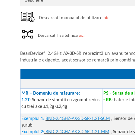
Descriere
Macarale portal
Senzori
Descarcati manualul de utilizare
aici
Senzori fără fir (Wireless)
Senzori cu fir (Wired)
Descarcati fisa tehnica
aici
Senzori seismici
PC, Laptop, Tablete
Device-uri Industriale
BeanDevice® 2.4GHz AX-3D-SR reprezintă un avans tehnolo
industriale exigente, acest senzor se remarcă prin combina
Display-uri Industriale
PC-uri Industriale
Configurar
Computere Industriale
BND-2.4GHz-
Tablete Industriale
Laptopuri Industriale
MR – Domeniu de măsurare:
PS - Sursa de a
Robotică
1.2T:
Senzor de vibrații cu zgomot redus
- RB:
baterie int
cu trei axe ±1,2g/±2,4g
Servicii
Vibrații
Exemplul 1:
BND-2.4GHZ-AX-3D-SR-1.2T-SCM
, Senzor de 
șurub
Echilibrări
Exemplul 2:
BND-2.4GHZ-AX-3D-SR-1.2T-MM
, Senzor de 
Sonometrie