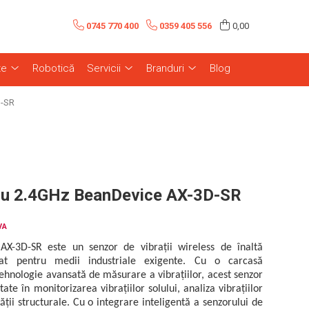
0745 770 400
0359 405 556
0,00
te
Robotică
Servicii
Branduri
Blog
D-SR
ru 2.4GHz BeanDevice AX-3D-SR
VA
X-3D-SR este un senzor de vibrații wireless de înaltă
tat pentru medii industriale exigente. Cu o carcasă
 tehnologie avansată de măsurare a vibrațiilor, acest senzor
itate în monitorizarea vibrațiilor solului, analiza vibrațiilor
ății structurale. Cu o integrare inteligentă a senzorului de