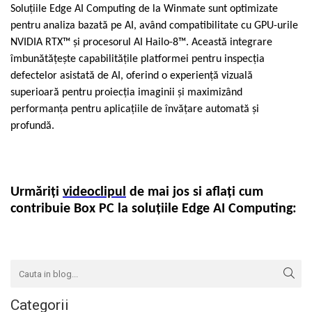
Soluțiile Edge AI Computing de la Winmate sunt optimizate
Aliniere geometrică
pentru analiza bazată pe AI, având compatibilitate cu GPU-urile
Aliniere hidro & termo
NVIDIA RTX™ și procesorul AI Hailo-8™. Această integrare
Termografie
îmbunătățește capabilitățile platformei pentru inspecția
defectelor asistată de AI, oferind o experiență vizuală
superioară pentru proiecția imaginii și maximizând
performanța pentru aplicațiile de învățare automată și
profundă.
Urmăriți
videoclipul
de mai jos si aflați cum
contribuie Box PC la soluțiile Edge AI Computing:
Categorii