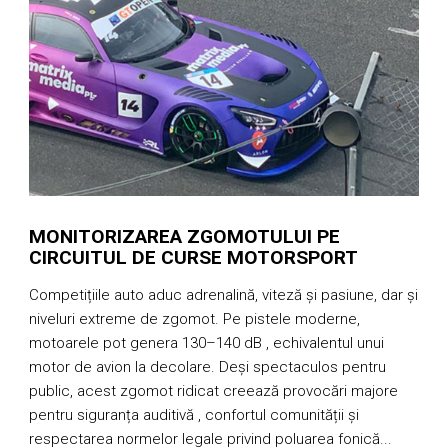
MONITORIZAREA ZGOMOTULUI PE
CIRCUITUL DE CURSE MOTORSPORT
Competițiile auto aduc adrenalină, viteză și pasiune, dar și
P
niveluri extreme de zgomot. Pe pistele moderne,
p
motoarele pot genera 130–140 dB , echivalentul unui
l
motor de avion la decolare. Deși spectaculos pentru
ș
public, acest zgomot ridicat creează provocări majore
v
pentru siguranța auditivă , confortul comunității și
p
respectarea normelor legale privind poluarea fonică...