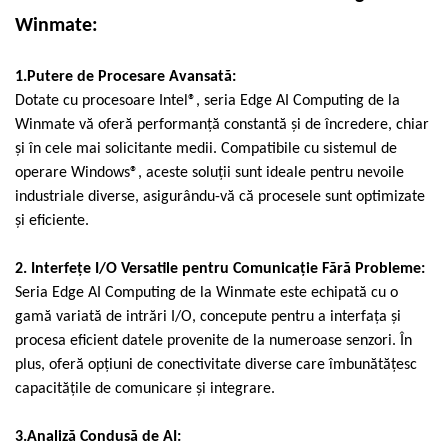
Macarale portal
Winmate
:
Senzori
Senzori fără fir (Wireless)
1.Putere de Procesare Avansată:
Senzori cu fir (Wired)
Dotate cu procesoare Intel®, seria Edge AI Computing de la
Senzori seismici
Winmate vă oferă performanță constantă și de încredere, chiar
PC, Laptop, Tablete
și în cele mai solicitante medii. Compatibile cu sistemul de
operare Windows®, aceste soluții sunt ideale pentru nevoile
Device-uri Industriale
industriale diverse, asigurându-vă că procesele sunt optimizate
Display-uri Industriale
și eficiente.
PC-uri Industriale
Computere Industriale
2. Interfețe I/O Versatile pentru Comunicație Fără Probleme:
Tablete Industriale
Seria Edge AI Computing de la Winmate este echipată cu o
Laptopuri Industriale
gamă variată de intrări I/O, concepute pentru a interfața și
Robotică
procesa eficient datele provenite de la numeroase senzori. În
Servicii
plus, oferă opțiuni de conectivitate diverse care îmbunătățesc
capacitățile de comunicare și integrare.
Vibrații
Echilibrări
3.Analiză Condusă de AI:
Sonometrie