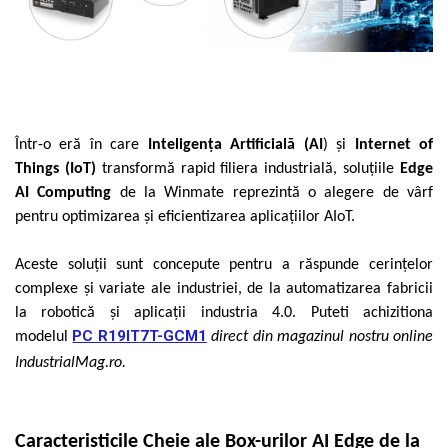
Mikrotrend
Camere climatice
Calibratoare
Senzori de forță
Măsurători termoviziune
Status Pro
Utilaje feroviare
Senzori cu fir (Wired)
Sisteme laser de aliniere arbori
Software
Svantek
Locomotive de manevră
Accelerometre IEPE uniaxiale
Testări la vibrații
Măsurători geometrice
Elevatoare mobile
Accelerometre IEPE triaxiale
VibraSens
Vibrometre
Măsurători termoviziune
Platforme de ridicare cu boghiuri
Traductoare vibratii 4-20 mA
Analizoare achiziții de date
Winmate
Software
Platouri rotative
Într-o eră în care
Inteligența Artificială (AI
) și
Internet of
Traductoare ICP de viteză de vibrații
Condiționere
Mectron
Analizoare achiziții de date
Echipamente pentru operații de
Things (IoT)
transformă rapid filiera industrială, soluțiile
Edge
Senzori de vibrații cu fir
Anemometre
Lunitek
sudură
AI Computing
de la Winmate reprezintă o alegere de vârf
Condiționere
Senzori piezoelectrici
Sonometre
Boghiuri de cale ferată
pentru optimizarea și eficientizarea aplicațiilor AIoT.
Gill Instruments
Senzori AGS
Stații de monitorizare meteo
Anemometre
Alte utilaje feroviare
ZAGRO
Microfoane de măsurare
Alte echipamente de măsurare
Sonometre
Aceste soluții sunt concepute pentru a răspunde cerințelor
Echipament testare sisteme de
Senzori de deplasare
Mașini și utilaje industriale
Emanuel
franare vehicule feroviare
Stații de monitorizare meteo
complexe și variate ale industriei, de la automatizarea fabricii
Senzori seismici
Utilaje feroviare
Romell Inc.
Macarale portal
la robotică și aplicații industria 4.0. Puteti achizitiona
Alte echipamente de măsurare
Mașini de echilibrare dinamică
PC R19IT7T-GCM1
modelul
direct din magazinul nostru online
Sisteme electrodinamice de testare la
IndustrialMag.ro.
vibrații
Camere climatice
Echipamente pentru industria militară
Caracteristicile Cheie ale Box-urilor AI Edge de la