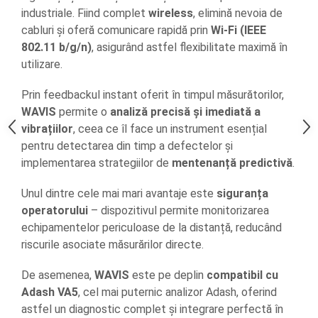
Sonometrie
industriale. Fiind complet
wireless
, elimină nevoia de
cabluri și oferă comunicare rapidă prin
Wi-Fi (IEEE
Aliniere geometrică
802.11 b/g/n)
, asigurând astfel flexibilitate maximă în
Aliniere hidro & termo
utilizare.
Termografie
Prin feedbackul instant oferit în timpul măsurătorilor,
WAVIS
permite o
analiză precisă și imediată a
vibrațiilor
, ceea ce îl face un instrument esențial
pentru detectarea din timp a defectelor și
implementarea strategiilor de
mentenanță predictivă
.
Unul dintre cele mai mari avantaje este
siguranța
operatorului
– dispozitivul permite monitorizarea
echipamentelor periculoase de la distanță, reducând
riscurile asociate măsurărilor directe.
De asemenea,
WAVIS
este pe deplin
compatibil cu
Adash VA5
, cel mai puternic analizor Adash, oferind
astfel un diagnostic complet și integrare perfectă în