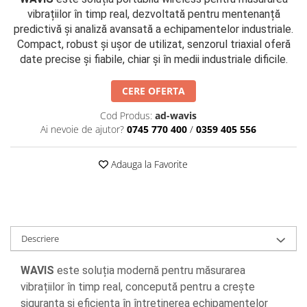
militară
vibrațiilor în timp real, dezvoltată pentru mentenanță
Macarale portal
predictivă și analiză avansată a echipamentelor industriale.
Senzori
Compact, robust și ușor de utilizat, senzorul triaxial oferă
date precise și fiabile, chiar și în medii industriale dificile.
Senzori fără fir (Wireless)
Senzori cu fir (Wired)
CERE OFERTA
Senzori seismici
PC, Laptop, Tablete
Cod Produs:
ad-wavis
Ai nevoie de ajutor?
0745 770 400
/
0359 405 556
Device-uri Industriale
Display-uri Industriale
Adauga la Favorite
PC-uri Industriale
Computere Industriale
Tablete Industriale
Laptopuri Industriale
Descriere
Robotică
Servicii
WAVIS
este soluția modernă pentru măsurarea
Vibrații
vibrațiilor în timp real, concepută pentru a crește
Echilibrări
siguranța și eficiența în întreținerea echipamentelor