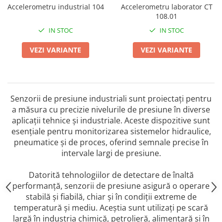
Mikrotrend
Camere climatice
Senzori Willow
Calibratoare
Accelerometru industrial 104
Accelerometru laborator CT
Măsurători termoviziune
Senzori de forță
Status Pro
108.01
Utilaje feroviare
Sisteme laser de aliniere arbori
Software
Senzori cu fir (Wired)
IN STOC
IN STOC
Svantek
Locomotive de manevră
Testări la vibrații
Măsurători geometrice
Accelerometre IEPE uniaxiale
Elevatoare mobile
VibraSens
Vibrometre
VEZI VARIANTE
VEZI VARIANTE
Măsurători termoviziune
Accelerometre IEPE triaxiale
Platforme de ridicare cu boghiuri
Analizoare achiziții de date
Winmate
Software
Traductoare vibratii 4-20 mA
Platouri rotative
Condiționere
Mectron
Analizoare achiziții de date
Traductoare ICP de viteză de
Echipamente pentru operații de
Anemometre
vibrații
Lunitek
sudură
Condiționere
Senzorii de presiune industriali sunt proiectați pentru
Sonometre
Senzori de vibrații cu fir
Boghiuri de cale ferată
Gill Instruments
a măsura cu precizie nivelurile de presiune în diverse
Stații de monitorizare meteo
Anemometre
Senzori piezoelectrici
Alte utilaje feroviare
aplicații tehnice și industriale. Aceste dispozitive sunt
ZAGRO
Alte echipamente de măsurare
Sonometre
Senzori AGS
esențiale pentru monitorizarea sistemelor hidraulice,
Echipament testare sisteme de
Mașini și utilaje industriale
Emanuel
pneumatice și de proces, oferind semnale precise în
franare vehicule feroviare
Stații de monitorizare meteo
Microfoane de măsurare
Utilaje feroviare
intervale largi de presiune.
Romell Inc.
Macarale portal
Senzori de deplasare
Alte echipamente de măsurare
Mașini de echilibrare dinamică
Senzori seismici
Datorită tehnologiilor de detectare de înaltă
Sisteme electrodinamice de testare
performanță, senzorii de presiune asigură o operare
la vibrații
stabilă și fiabilă, chiar și în condiții extreme de
Camere climatice
temperatură și mediu. Aceștia sunt utilizați pe scară
Echipamente pentru industria
largă în industria chimică, petrolieră, alimentară și în