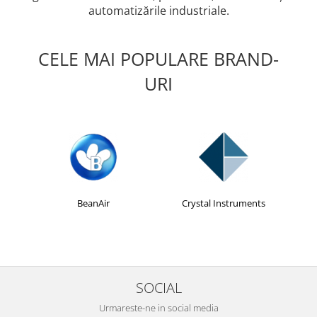
militară
automatizările industriale.
Macarale portal
Senzori
CELE MAI POPULARE BRAND-
Senzori fără fir (Wireless)
URI
Senzori cu fir (Wired)
Senzori seismici
PC, Laptop, Tablete
Device-uri Industriale
Display-uri Industriale
PC-uri Industriale
Computere Industriale
BeanAir
Crystal Instruments
Tablete Industriale
Laptopuri Industriale
Robotică
Servicii
SOCIAL
Vibrații
Urmareste-ne in social media
Echilibrări