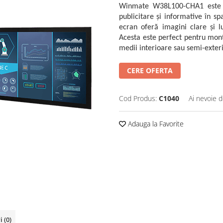
Winmate W38L100-CHA1 este un
publicitare și informative în s
ecran oferă imagini clare și l
Acesta este perfect pentru montar
medii interioare sau semi-exter
CERE OFERTA
Cod Produs:
C1040
Ai nevoie d
Adauga la Favorite
ri
(0)