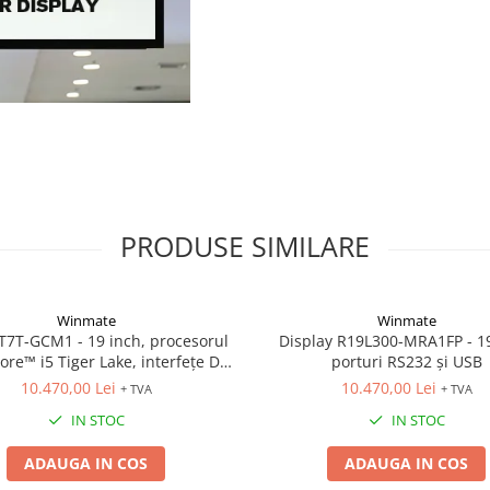
PRODUSE SIMILARE
Winmate
Winmate
T7T-GCM1 - 19 inch, procesorul
Display R19L300-MRA1FP - 19
ore™ i5 Tiger Lake, interfețe DP,
porturi RS232 și USB
HDMI, LVDS și eDP
10.470,00 Lei
10.470,00 Lei
+ TVA
+ TVA
IN STOC
IN STOC
ADAUGA IN COS
ADAUGA IN COS