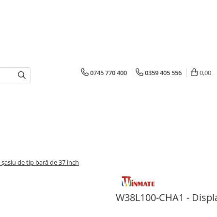
0745 770 400
0359 405 556
0,00
șasiu de tip bară de 37 inch
W38L100-CHA1 - Display