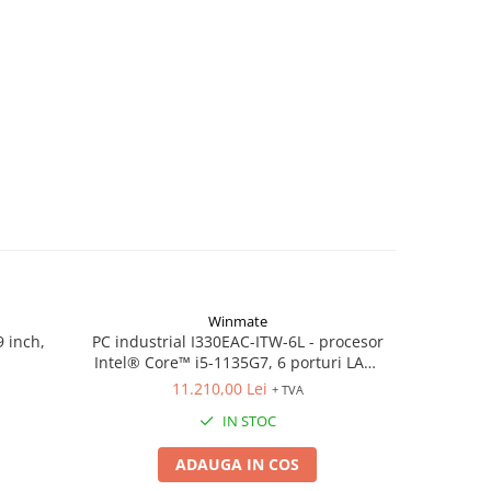
Winmate
 inch,
PC industrial I330EAC-ITW-6L - procesor
Display R1
Intel® Core™ i5-1135G7, 6 porturi LAN,
sistem de operare Windows 10 IoT
11.210,00 Lei
+ TVA
Enterprise
IN STOC
ADAUGA IN COS