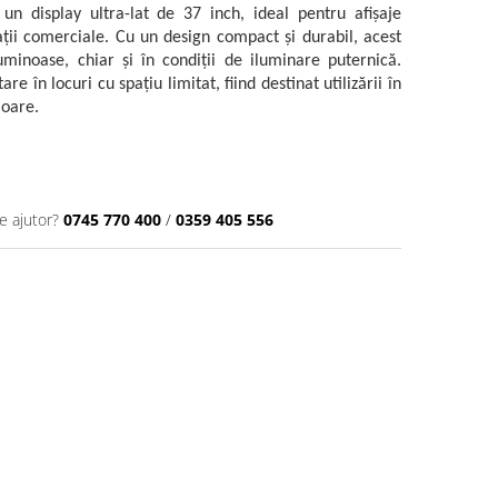
 display ultra-lat de 37 inch, ideal pentru afișaje
pații comerciale. Cu un design compact și durabil, acest
uminoase, chiar și în condiții de iluminare puternică.
e în locuri cu spațiu limitat, fiind destinat utilizării în
ioare.
e ajutor?
0745 770 400
/
0359 405 556