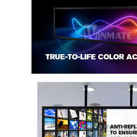
Sonometrie
Aliniere geometrică
Aliniere hidro & termo
Termografie