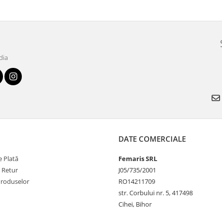
dia
DATE COMERCIALE
 Plată
Femaris SRL
e Retur
J05/735/2001
Produselor
RO14211709
str. Corbului nr. 5, 417498
Cihei, Bihor