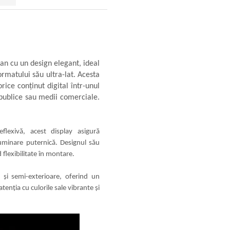
n cu un design elegant, ideal
ormatului său ultra-lat. Acesta
ice conținut digital într-unul
i publice sau medii comerciale.
eflexivă, acest display asigură
 iluminare puternică. Designul său
 flexibilitate în montare.
e și semi-exterioare, oferind un
tenția cu culorile sale vibrante și