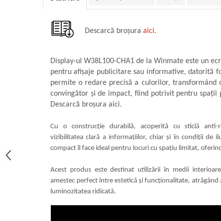
militară
Macarale portal
Senzori
Descarcă broșura
aici.
Senzori fără fir (Wireless)
Senzori cu fir (Wired)
Display-ul W38L100-CHA1 de la Winmate este un ecra
Senzori seismici
pentru afișaje publicitare sau informative, datorită f
PC, Laptop, Tablete
permite o redare precisă a culorilor, transformând or
convingător și de impact, fiind potrivit pentru spați
Device-uri Industriale
Descarcă broșura aici.
Display-uri Industriale
PC-uri Industriale
Cu o construcție durabilă, acoperită cu sticlă anti-r
Computere Industriale
vizibilitatea clară a informațiilor, chiar și în condiții de
Tablete Industriale
compact îl face ideal pentru locuri cu spațiu limitat, oferind
Laptopuri Industriale
Acest produs este destinat utilizării în medii interioar
Robotică
amestec perfect între estetică și funcționalitate, atrăgând a
Servicii
luminozitatea ridicată.
Vibrații
Echilibrări