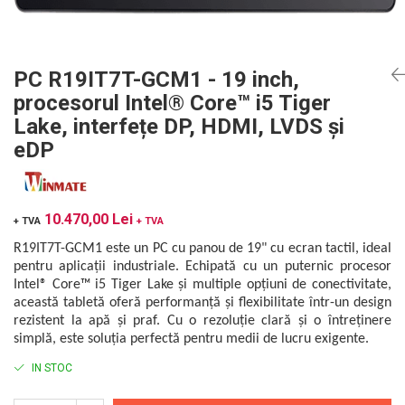
Mikrotrend
Camere climatice
Calibratoare
Senzori de forță
Măsurători termoviziune
Status Pro
Utilaje feroviare
Senzori cu fir (Wired)
Sisteme laser de aliniere arbori
Software
Svantek
Locomotive de manevră
Accelerometre IEPE uniaxiale
Testări la vibrații
Măsurători geometrice
PC R19IT7T-GCM1 - 19 inch,
Elevatoare mobile
Accelerometre IEPE triaxiale
VibraSens
Vibrometre
Măsurători termoviziune
procesorul Intel® Core™ i5 Tiger
Platforme de ridicare cu boghiuri
Traductoare vibratii 4-20 mA
Analizoare achiziții de date
Winmate
Software
Lake, interfețe DP, HDMI, LVDS și
Platouri rotative
Traductoare ICP de viteză de vibrații
Condiționere
Mectron
eDP
Analizoare achiziții de date
Echipamente pentru operații de
Senzori de vibrații cu fir
Anemometre
Lunitek
sudură
Condiționere
Senzori piezoelectrici
Sonometre
Boghiuri de cale ferată
Gill Instruments
Senzori AGS
Stații de monitorizare meteo
Anemometre
10.470,00 Lei
Alte utilaje feroviare
+ TVA
+ TVA
ZAGRO
Microfoane de măsurare
Alte echipamente de măsurare
Sonometre
Echipament testare sisteme de
R19IT7T-GCM1 este un PC cu panou de 19" cu ecran tactil, ideal
Senzori de deplasare
Mașini și utilaje industriale
Emanuel
franare vehicule feroviare
Stații de monitorizare meteo
pentru aplicații industriale. Echipată cu un puternic procesor
Senzori seismici
Utilaje feroviare
Romell Inc.
Macarale portal
Intel® Core™ i5 Tiger Lake și multiple opțiuni de conectivitate,
Alte echipamente de măsurare
Mașini de echilibrare dinamică
această tabletă oferă performanță și flexibilitate într-un design
rezistent la apă și praf. Cu o rezoluție clară și o întreținere
Sisteme electrodinamice de testare la
simplă, este soluția perfectă pentru medii de lucru exigente.
vibrații
Camere climatice
IN STOC
Echipamente pentru industria militară