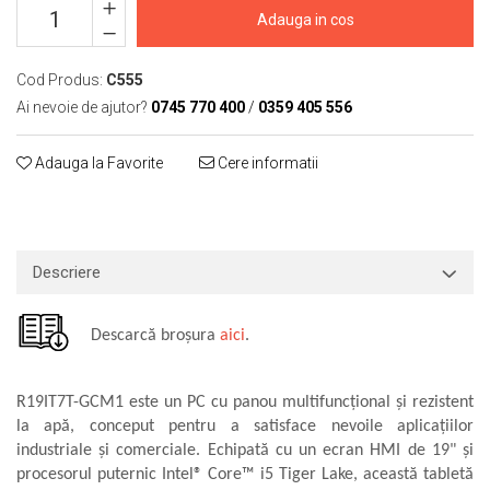
Macarale portal
Adauga in cos
Senzori
Senzori fără fir (Wireless)
Cod Produs:
C555
Senzori cu fir (Wired)
Ai nevoie de ajutor?
0745 770 400
/
0359 405 556
Senzori seismici
PC, Laptop, Tablete
Adauga la Favorite
Cere informatii
Device-uri Industriale
Display-uri Industriale
PC-uri Industriale
Descriere
Computere Industriale
Tablete Industriale
Laptopuri Industriale
Descarcă broșura
aici
.
Robotică
Servicii
R19IT7T-GCM1 este un PC cu panou multifuncțional și rezistent
la apă, conceput pentru a satisface nevoile aplicațiilor
Vibrații
industriale și comerciale. Echipată cu un ecran HMI de 19" și
Echilibrări
procesorul puternic Intel® Core™ i5 Tiger Lake, această tabletă
Sonometrie