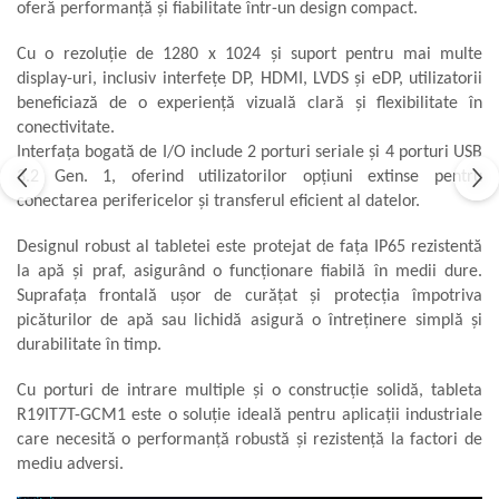
oferă performanță și fiabilitate într-un design compact.
Aliniere geometrică
Cu o rezoluție de 1280 x 1024 și suport pentru mai multe
Aliniere hidro & termo
display-uri, inclusiv interfețe DP, HDMI, LVDS și eDP, utilizatorii
Termografie
beneficiază de o experiență vizuală clară și flexibilitate în
conectivitate.
Interfața bogată de I/O include 2 porturi seriale și 4 porturi USB
3.2 Gen. 1, oferind utilizatorilor opțiuni extinse pentru
conectarea perifericelor și transferul eficient al datelor.
Designul robust al tabletei este protejat de fața IP65 rezistentă
la apă și praf, asigurând o funcționare fiabilă în medii dure.
Suprafața frontală ușor de curățat și protecția împotriva
picăturilor de apă sau lichidă asigură o întreținere simplă și
durabilitate în timp.
Cu porturi de intrare multiple și o construcție solidă, tableta
R19IT7T-GCM1 este o soluție ideală pentru aplicații industriale
care necesită o performanță robustă și rezistență la factori de
mediu adversi.