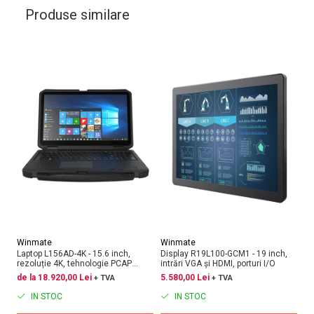
Produse similare
Winmate
Winmate
W
Laptop L156AD-4K - 15.6 inch,
Display R19L100-GCM1 - 19 inch,
PC
rezoluție 4K, tehnologie PCAP
intrări VGA și HDMI, porturi I/O
pr
touch
ie
de la 18.920,00 Lei
5.580,00 Lei
8.
+ TVA
+ TVA
de
En
IN STOC
IN STOC