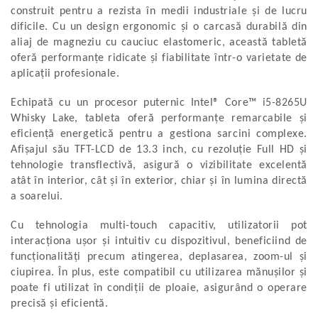
construit pentru a rezista în medii industriale și de lucru
Aliniere geometrică
dificile. Cu un design ergonomic și o carcasă durabilă din
Aliniere hidro & termo
aliaj de magneziu cu cauciuc elastomeric, această tabletă
Termografie
oferă performanțe ridicate și fiabilitate într-o varietate de
aplicații profesionale.
Echipată cu un procesor puternic Intel® Core™ i5-8265U
Whisky Lake, tableta oferă performanțe remarcabile și
eficiență energetică pentru a gestiona sarcini complexe.
Afișajul său TFT-LCD de 13.3 inch, cu rezoluție Full HD și
tehnologie transflectivă, asigură o vizibilitate excelentă
atât în interior, cât și în exterior, chiar și în lumina directă
a soarelui.
Cu tehnologia multi-touch capacitiv, utilizatorii pot
interacționa ușor și intuitiv cu dispozitivul, beneficiind de
funcționalități precum atingerea, deplasarea, zoom-ul și
ciupirea. În plus, este compatibil cu utilizarea mănușilor și
poate fi utilizat în condiții de ploaie, asigurând o operare
precisă și eficientă.