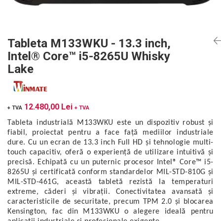
Mikrotrend
Camere climatice
Calibratoare
Senzori de forță
Măsurători termoviziune
Status Pro
Utilaje feroviare
Senzori cu fir (Wired)
Sisteme laser de aliniere arbori
Software
Svantek
Locomotive de manevră
Accelerometre IEPE uniaxiale
Testări la vibrații
Măsurători geometrice
Tableta M133WKU - 13.3 inch,
Elevatoare mobile
Accelerometre IEPE triaxiale
VibraSens
Vibrometre
Măsurători termoviziune
Intel® Core™ i5-8265U Whisky
Platforme de ridicare cu boghiuri
Traductoare vibratii 4-20 mA
Analizoare achiziții de date
Winmate
Software
Lake
Platouri rotative
Traductoare ICP de viteză de vibrații
Condiționere
Mectron
Analizoare achiziții de date
Echipamente pentru operații de
Senzori de vibrații cu fir
Anemometre
Lunitek
sudură
Condiționere
Senzori piezoelectrici
Sonometre
12.480,00 Lei
Boghiuri de cale ferată
Gill Instruments
+ TVA
+ TVA
Senzori AGS
Stații de monitorizare meteo
Anemometre
Alte utilaje feroviare
Tableta industrială M133WKU este un dispozitiv robust și
ZAGRO
Microfoane de măsurare
Alte echipamente de măsurare
Sonometre
Echipament testare sisteme de
fiabil, proiectat pentru a face față mediilor industriale
Senzori de deplasare
Mașini și utilaje industriale
Emanuel
franare vehicule feroviare
dure. Cu un ecran de 13.3 inch Full HD și tehnologie multi-
Stații de monitorizare meteo
Senzori seismici
Utilaje feroviare
touch capacitiv, oferă o experiență de utilizare intuitivă și
Romell Inc.
Macarale portal
Alte echipamente de măsurare
precisă. Echipată cu un puternic procesor Intel® Core™ i5-
Mașini de echilibrare dinamică
8265U și certificată conform standardelor MIL-STD-810G și
Sisteme electrodinamice de testare la
MIL-STD-461G, această tabletă rezistă la temperaturi
vibrații
extreme, căderi și vibrații. Conectivitatea avansată și
Camere climatice
caracteristicile de securitate, precum TPM 2.0 și blocarea
Kensington, fac din M133WKU o alegere ideală pentru
Echipamente pentru industria militară