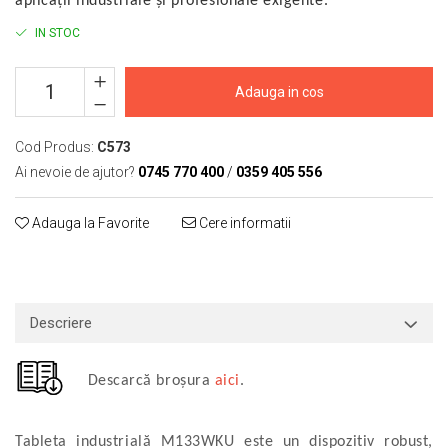
aplicații industriale și profesionale exigente.
Macarale portal
IN STOC
Senzori
Senzori fără fir (Wireless)
Adauga in cos
Senzori cu fir (Wired)
Senzori seismici
PC, Laptop, Tablete
Cod Produs:
C573
Ai nevoie de ajutor?
0745 770 400
/
0359 405 556
Device-uri Industriale
Display-uri Industriale
Adauga la Favorite
Cere informatii
PC-uri Industriale
Computere Industriale
Tablete Industriale
Laptopuri Industriale
Descriere
Robotică
Servicii
Descarcă broșura
aici
.
Vibrații
Echilibrări
Tableta industrială M133WKU este un dispozitiv robust,
Sonometrie