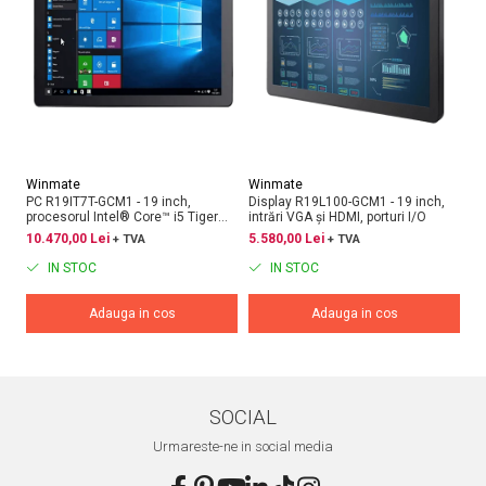
Winmate
Winmate
W
PC R19IT7T-GCM1 - 19 inch,
Display R19L100-GCM1 - 19 inch,
Pa
procesorul Intel® Core™ i5 Tiger
intrări VGA și HDMI, porturi I/O
in
Lake, interfețe DP, HDMI, LVDS și
HD
10.470,00 Lei
5.580,00 Lei
15
+ TVA
+ TVA
eDP
IN STOC
IN STOC
Adauga in cos
Adauga in cos
SOCIAL
Urmareste-ne in social media