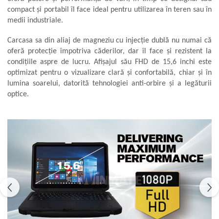
compact și portabil îl face ideal pentru utilizarea în teren sau în
Aliniere geometrică
medii industriale.
Aliniere hidro & termo
Termografie
Carcasa sa din aliaj de magneziu cu injecție dublă nu numai că
oferă protecție împotriva căderilor, dar îl face și rezistent la
condițiile aspre de lucru. Afișajul său FHD de 15,6 inchi este
optimizat pentru o vizualizare clară și confortabilă, chiar și în
lumina soarelui, datorită tehnologiei anti-orbire și a legăturii
optice.