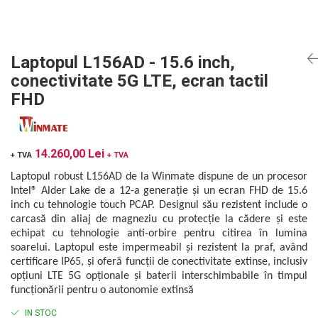
Mikrotrend
Camere climatice
Calibratoare
Senzori de forță
Măsurători termoviziune
Status Pro
Utilaje feroviare
Senzori cu fir (Wired)
Sisteme laser de aliniere arbori
Software
Svantek
Locomotive de manevră
Accelerometre IEPE uniaxiale
Testări la vibrații
Măsurători geometrice
Laptopul L156AD - 15.6 inch,
Elevatoare mobile
Accelerometre IEPE triaxiale
VibraSens
Vibrometre
Măsurători termoviziune
conectivitate 5G LTE, ecran tactil
Platforme de ridicare cu boghiuri
Traductoare vibratii 4-20 mA
Analizoare achiziții de date
Winmate
Software
FHD
Platouri rotative
Traductoare ICP de viteză de vibrații
Condiționere
Mectron
Analizoare achiziții de date
Echipamente pentru operații de
Senzori de vibrații cu fir
Anemometre
Lunitek
sudură
Condiționere
Senzori piezoelectrici
Sonometre
14.260,00 Lei
Boghiuri de cale ferată
Gill Instruments
+ TVA
+ TVA
Senzori AGS
Stații de monitorizare meteo
Anemometre
Alte utilaje feroviare
Laptopul robust L156AD de la Winmate dispune de un procesor
ZAGRO
Microfoane de măsurare
Alte echipamente de măsurare
Sonometre
Echipament testare sisteme de
Intel® Alder Lake de a 12-a generație și un ecran FHD de 15.6
Senzori de deplasare
Mașini și utilaje industriale
Emanuel
franare vehicule feroviare
inch cu tehnologie touch PCAP. Designul său rezistent include o
Stații de monitorizare meteo
Senzori seismici
Utilaje feroviare
carcasă din aliaj de magneziu cu protecție la cădere și este
Romell Inc.
Macarale portal
Alte echipamente de măsurare
echipat cu tehnologie anti-orbire pentru citirea în lumina
Mașini de echilibrare dinamică
soarelui. Laptopul este impermeabil și rezistent la praf, având
Sisteme electrodinamice de testare la
certificare IP65, și oferă funcții de conectivitate extinse, inclusiv
vibrații
opțiuni LTE 5G opționale și baterii interschimbabile în timpul
Camere climatice
funcționării pentru o autonomie extinsă
Echipamente pentru industria militară
IN STOC