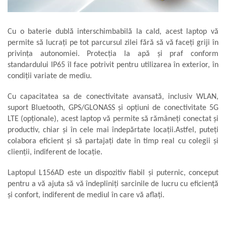
Cu o baterie dublă interschimbabilă la cald, acest laptop vă
permite să lucrați pe tot parcursul zilei fără să vă faceți griji în
privința autonomiei. Protecția la apă și praf conform
standardului IP65 îl face potrivit pentru utilizarea în exterior, în
condiții variate de mediu.
Cu capacitatea sa de conectivitate avansată, inclusiv WLAN,
suport Bluetooth, GPS/GLONASS și opțiuni de conectivitate 5G
LTE (opționale), acest laptop vă permite să rămâneți conectat și
productiv, chiar și în cele mai îndepărtate locații.Astfel, puteți
colabora eficient și să partajați date în timp real cu colegii și
clienții, indiferent de locație.
Laptopul L156AD este un dispozitiv fiabil și puternic, conceput
pentru a vă ajuta să vă îndepliniți sarcinile de lucru cu eficiență
și confort, indiferent de mediul în care vă aflați.