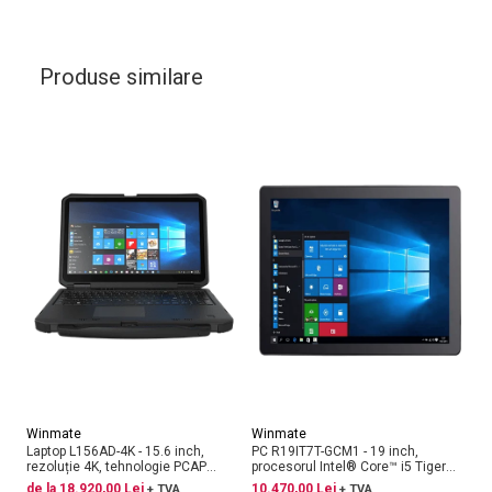
Produse similare
Winmate
Winmate
W
Laptop L156AD-4K - 15.6 inch,
PC R19IT7T-GCM1 - 19 inch,
Di
rezoluție 4K, tehnologie PCAP
procesorul Intel® Core™ i5 Tiger
in
touch
Lake, interfețe DP, HDMI, LVDS și
de la 18.920,00 Lei
10.470,00 Lei
5.
+ TVA
+ TVA