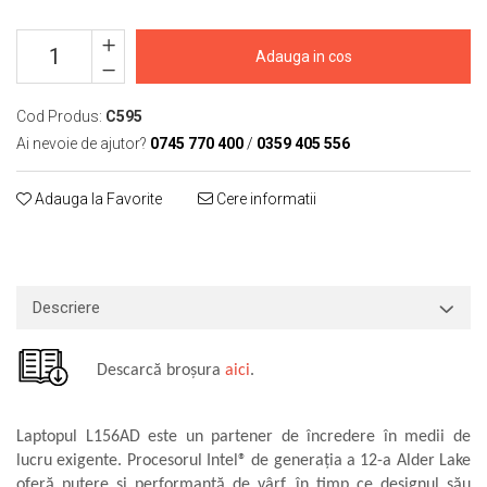
Macarale portal
Senzori
Adauga in cos
Senzori fără fir (Wireless)
Senzori cu fir (Wired)
Cod Produs:
C595
Senzori seismici
Ai nevoie de ajutor?
0745 770 400
/
0359 405 556
PC, Laptop, Tablete
Device-uri Industriale
Adauga la Favorite
Cere informatii
Display-uri Industriale
PC-uri Industriale
Computere Industriale
Tablete Industriale
Descriere
Laptopuri Industriale
Robotică
Descarcă broșura
aici
.
Servicii
Vibrații
Laptopul L156AD este un partener de încredere în medii de
Echilibrări
lucru exigente. Procesorul Intel® de generația a 12-a Alder Lake
oferă putere și performanță de vârf, în timp ce designul său
Sonometrie