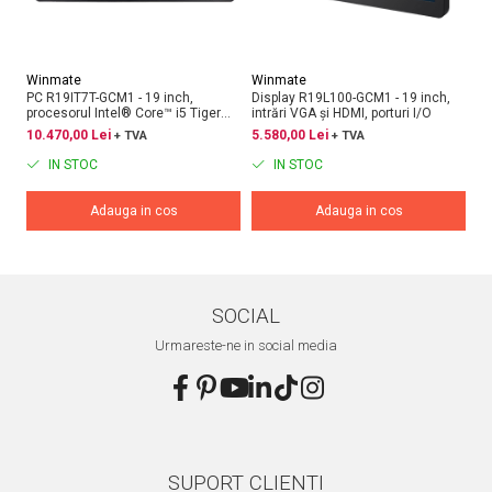
Winmate
Winmate
W
PC R19IT7T-GCM1 - 19 inch,
Display R19L100-GCM1 - 19 inch,
PC
procesorul Intel® Core™ i5 Tiger
intrări VGA și HDMI, porturi I/O
pr
Lake, interfețe DP, HDMI, LVDS și
ie
10.470,00 Lei
5.580,00 Lei
8.
+ TVA
+ TVA
eDP
de
En
IN STOC
IN STOC
Adauga in cos
Adauga in cos
SOCIAL
Urmareste-ne in social media
SUPORT CLIENTI