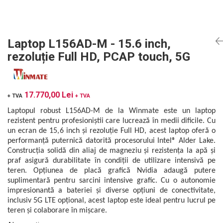
Mikrotrend
Camere climatice
Calibratoare
Senzori de forță
Măsurători termoviziune
Status Pro
Utilaje feroviare
Senzori cu fir (Wired)
Sisteme laser de aliniere arbori
Software
Svantek
Locomotive de manevră
Accelerometre IEPE uniaxiale
Testări la vibrații
Măsurători geometrice
Laptop L156AD-M - 15.6 inch,
Elevatoare mobile
Accelerometre IEPE triaxiale
VibraSens
Vibrometre
Măsurători termoviziune
rezoluție Full HD, PCAP touch, 5G
Platforme de ridicare cu boghiuri
Traductoare vibratii 4-20 mA
Analizoare achiziții de date
Winmate
Software
Platouri rotative
Traductoare ICP de viteză de vibrații
Condiționere
Mectron
Analizoare achiziții de date
Echipamente pentru operații de
Senzori de vibrații cu fir
Anemometre
Lunitek
17.770,00 Lei
sudură
+ TVA
+ TVA
Condiționere
Senzori piezoelectrici
Sonometre
Boghiuri de cale ferată
Gill Instruments
Laptopul robust L156AD-M de la Winmate este un laptop
Senzori AGS
Stații de monitorizare meteo
Anemometre
Alte utilaje feroviare
rezistent pentru profesioniștii care lucrează în medii dificile. Cu
ZAGRO
Microfoane de măsurare
Alte echipamente de măsurare
Sonometre
un ecran de 15,6 inch și rezoluție Full HD, acest laptop oferă o
Echipament testare sisteme de
Senzori de deplasare
Mașini și utilaje industriale
Emanuel
performanță puternică datorită procesorului Intel® Alder Lake.
franare vehicule feroviare
Stații de monitorizare meteo
Senzori seismici
Construcția solidă din aliaj de magneziu și rezistența la apă și
Utilaje feroviare
Romell Inc.
Macarale portal
Alte echipamente de măsurare
praf asigură durabilitate în condiții de utilizare intensivă pe
Mașini de echilibrare dinamică
teren. Opțiunea de placă grafică Nvidia adaugă putere
Sisteme electrodinamice de testare la
suplimentară pentru sarcini intensive grafic. Cu o autonomie
vibrații
impresionantă a bateriei și diverse opțiuni de conectivitate,
inclusiv 5G LTE opțional, acest laptop este ideal pentru lucrul pe
Camere climatice
teren și colaborare în mișcare.
Echipamente pentru industria militară