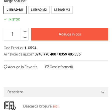
Alege optiune
:
Macarale portal
Senzori
L156AD-M1
L156AD-M2
L156AD-M3
Senzori fără fir (Wireless)
IN STOC
Senzori cu fir (Wired)
Senzori seismici
Adauga in cos
PC, Laptop, Tablete
Device-uri Industriale
Cod Produs:
1-C594
Display-uri Industriale
Ai nevoie de ajutor?
0745 770 400
/
0359 405 556
PC-uri Industriale
Computere Industriale
Adauga la Favorite
Cere informatii
Tablete Industriale
Laptopuri Industriale
Robotică
Servicii
Descriere
Vibrații
Echilibrări
Descarcă broșura
aici
.
Sonometrie