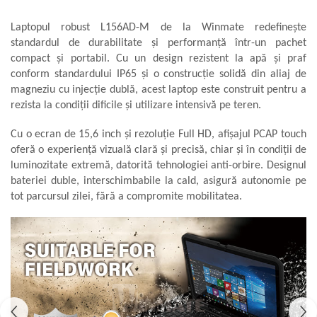
Aliniere geometrică
Laptopul robust L156AD-M de la Winmate redefinește
Aliniere hidro & termo
standardul de durabilitate și performanță într-un pachet
Termografie
compact și portabil. Cu un design rezistent la apă și praf
conform standardului IP65 și o construcție solidă din aliaj de
magneziu cu injecție dublă, acest laptop este construit pentru a
rezista la condiții dificile și utilizare intensivă pe teren.
Cu o ecran de 15,6 inch și rezoluție Full HD, afișajul PCAP touch
oferă o experiență vizuală clară și precisă, chiar și în condiții de
luminozitate extremă, datorită tehnologiei anti-orbire. Designul
bateriei duble, interschimbabile la cald, asigură autonomie pe
tot parcursul zilei, fără a compromite mobilitatea.