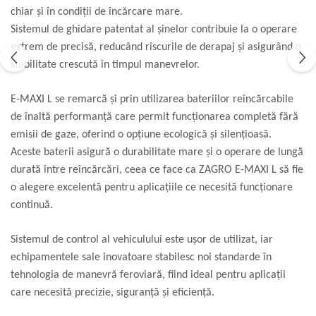
chiar și în condiții de încărcare mare.
Aliniere geometrică
Sistemul de ghidare patentat al șinelor contribuie la o operare
Aliniere hidro & termo
extrem de precisă, reducând riscurile de derapaj și asigurând o
Termografie
stabilitate crescută în timpul manevrelor.
E-MAXI L se remarcă și prin utilizarea bateriilor reîncărcabile
de înaltă performanță care permit funcționarea completă fără
emisii de gaze, oferind o opțiune ecologică și silențioasă.
Aceste baterii asigură o durabilitate mare și o operare de lungă
durată între reîncărcări, ceea ce face ca ZAGRO E-MAXI L să fie
o alegere excelentă pentru aplicațiile ce necesită funcționare
continuă.
Sistemul de control al vehiculului este ușor de utilizat, iar
echipamentele sale inovatoare stabilesc noi standarde în
tehnologia de manevră feroviară, fiind ideal pentru aplicații
care necesită precizie, siguranță și eficiență.