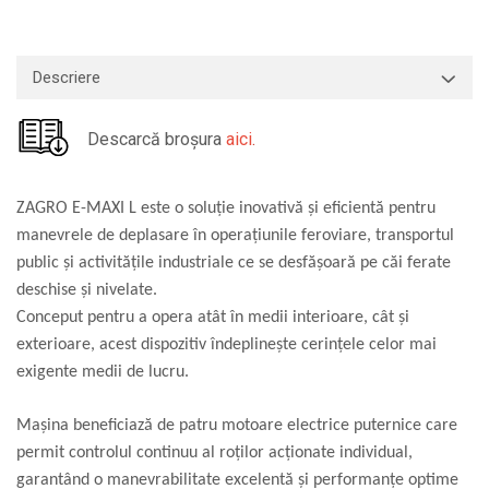
Macarale portal
Senzori
Senzori fără fir (Wireless)
Descriere
Senzori cu fir (Wired)
Senzori seismici
Descarcă broșura
aici
.
PC, Laptop, Tablete
Device-uri Industriale
ZAGRO E-MAXI L este o soluție inovativă și eficientă pentru
Display-uri Industriale
manevrele de deplasare în operațiunile feroviare, transportul
PC-uri Industriale
public și activitățile industriale ce se desfășoară pe căi ferate
Computere Industriale
deschise și nivelate.
Tablete Industriale
Conceput pentru a opera atât în medii interioare, cât și
Laptopuri Industriale
exterioare, acest dispozitiv îndeplinește cerințele celor mai
Robotică
exigente medii de lucru.
Servicii
Mașina beneficiază de patru motoare electrice puternice care
Vibrații
permit controlul continuu al roților acționate individual,
Echilibrări
garantând o manevrabilitate excelentă și performanțe optime
Sonometrie