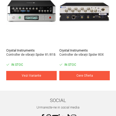
Crystal Instruments
Crystal Instruments
Do
Controller de vibrații Spider 81/81B
Controller de vibrații Spider 80X
Si
ră
IN STOC
IN STOC
Vezi Variante
Cere Oferta
SOCIAL
Urmareste-ne in social media