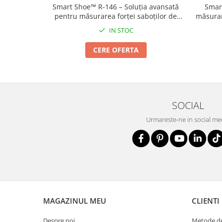
Smart Shoe™ R-146 – Soluția avansată
Smart
pentru măsurarea forței saboților de
măsurare
frână
de
IN STOC
CERE OFERTA
SOCIAL
Urmareste-ne in social me
MAGAZINUL MEU
CLIENTI
Despre noi
Metode de