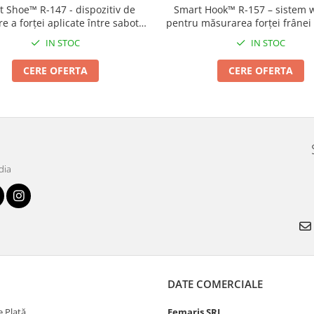
 Shoe™ R-147 - dispozitiv de
Smart Hook™ R-157 – sistem w
 a forței aplicate între sabotul
pentru măsurarea forței frâne
 frână și roata locomotivei
IN STOC
IN STOC
CERE OFERTA
CERE OFERTA
dia
DATE COMERCIALE
 Plată
Femaris SRL