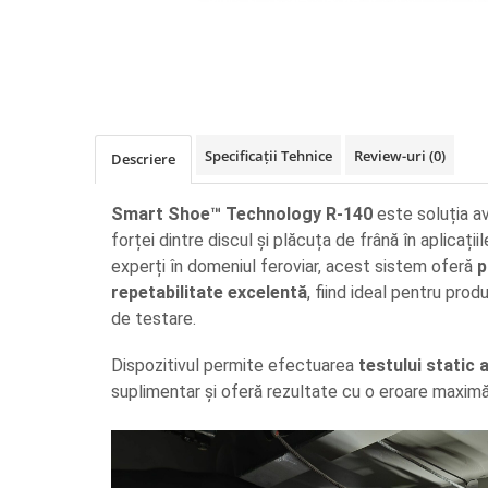
militară
Macarale portal
Senzori
Senzori fără fir (Wireless)
Senzori cu fir (Wired)
Senzori seismici
Specificații Tehnice
Review-uri
(0)
Descriere
PC, Laptop, Tablete
Device-uri Industriale
Smart Shoe™ Technology R-140
este soluția a
forței dintre discul și plăcuța de frână în aplicați
Display-uri Industriale
experți în domeniul feroviar, acest sistem oferă
p
PC-uri Industriale
repetabilitate excelentă
, fiind ideal pentru prod
Computere Industriale
de testare.
Tablete Industriale
Laptopuri Industriale
Dispozitivul permite efectuarea
testului static a
Robotică
suplimentar și oferă rezultate cu o eroare maxim
Servicii
Vibrații
Echilibrări