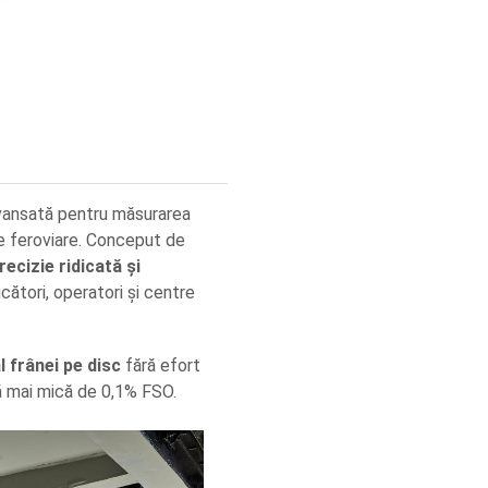
vansată pentru măsurarea
ile feroviare. Conceput de
recizie ridicată și
ucători, operatori și centre
l frânei pe disc
fără efort
ă mai mică de 0,1% FSO.