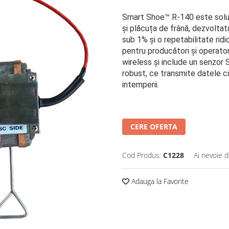
Smart Shoe™ R-140 este soluți
și plăcuța de frână, dezvoltată
sub 1% și o repetabilitate rid
pentru producători și operato
wireless și include un senzor
robust, ce transmite datele că
intemperii.
CERE OFERTA
Cod Produs:
C1228
Ai nevoie d
Adauga la Favorite