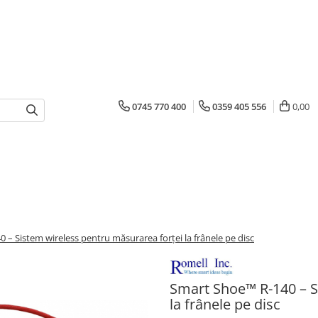
0745 770 400
0359 405 556
0,00
 – Sistem wireless pentru măsurarea forței la frânele pe disc
Smart Shoe™ R-140 – S
la frânele pe disc