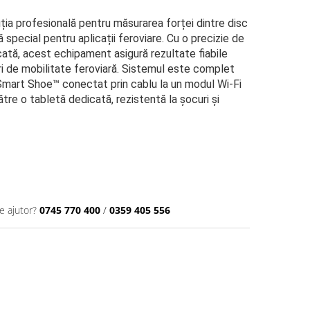
a profesională pentru măsurarea forței dintre disc
 special pentru aplicații feroviare. Cu o precizie de
icată, acest echipament asigură rezultate fiabile
ri de mobilitate feroviară. Sistemul este complet
 Smart Shoe™ conectat prin cablu la un modul Wi-Fi
tre o tabletă dedicată, rezistentă la șocuri și
e ajutor?
0745 770 400
/
0359 405 556