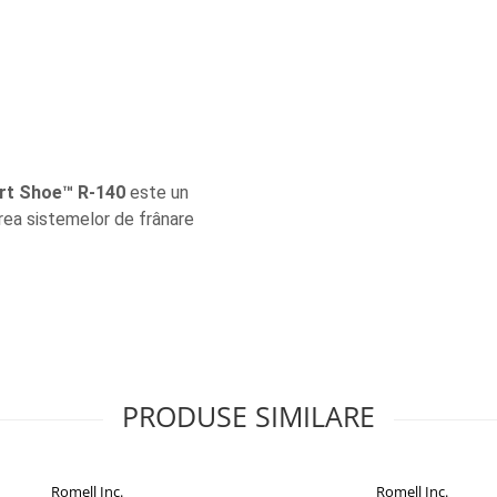
t Shoe™ R-140
este un
area sistemelor de frânare
PRODUSE SIMILARE
Romell Inc.
Romell Inc.