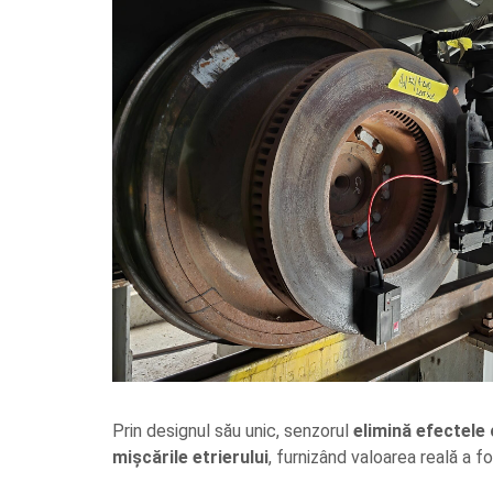
Sonometrie
Aliniere geometrică
Aliniere hidro & termo
Termografie
Prin designul său unic, senzorul
elimină efectele 
mișcările etrierului
, furnizând valoarea reală a fo