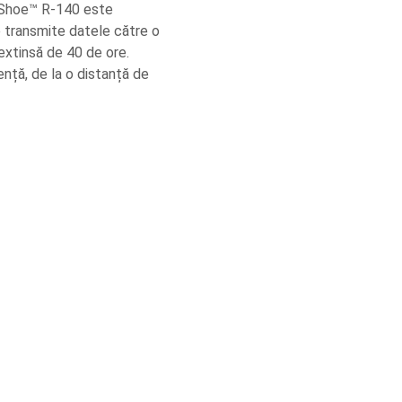
 Shoe™ R-140 este
e transmite datele către o
extinsă de 40 de ore.
ență, de la o distanță de