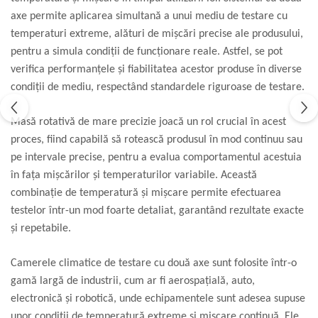
axe permite aplicarea simultană a unui mediu de testare cu
Aliniere geometrică
temperaturi extreme, alături de mișcări precise ale produsului,
Aliniere hidro & termo
pentru a simula condiții de funcționare reale. Astfel, se pot
Termografie
verifica performanțele și fiabilitatea acestor produse în diverse
condiții de mediu, respectând standardele riguroase de testare.
Masă rotativă de mare precizie joacă un rol crucial în acest
proces, fiind capabilă să rotească produsul în mod continuu sau
pe intervale precise, pentru a evalua comportamentul acestuia
în fața mișcărilor și temperaturilor variabile. Această
combinație de temperatură și mișcare permite efectuarea
testelor într-un mod foarte detaliat, garantând rezultate exacte
și repetabile.
Camerele climatice de testare cu două axe sunt folosite într-o
gamă largă de industrii, cum ar fi aerospațială, auto,
electronică și robotică, unde echipamentele sunt adesea supuse
unor condiții de temperatură extreme și mișcare continuă. Ele