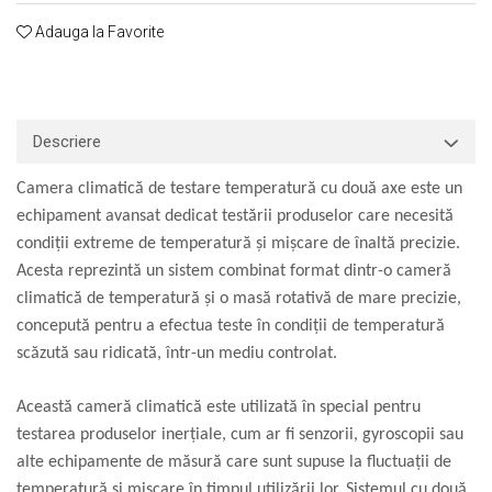
Macarale portal
Adauga la Favorite
Senzori
Senzori fără fir (Wireless)
Senzori cu fir (Wired)
Senzori seismici
Descriere
PC, Laptop, Tablete
Camera climatică de testare temperatură cu două axe este un
Device-uri Industriale
echipament avansat dedicat testării produselor care necesită
Display-uri Industriale
condiții extreme de temperatură și mișcare de înaltă precizie.
PC-uri Industriale
Acesta reprezintă un sistem combinat format dintr-o cameră
Computere Industriale
climatică de temperatură și o masă rotativă de mare precizie,
Tablete Industriale
concepută pentru a efectua teste în condiții de temperatură
Laptopuri Industriale
scăzută sau ridicată, într-un mediu controlat.
Robotică
Servicii
Această cameră climatică este utilizată în special pentru
Vibrații
testarea produselor inerțiale, cum ar fi senzorii, gyroscopii sau
Echilibrări
alte echipamente de măsură care sunt supuse la fluctuații de
Sonometrie
temperatură și mișcare în timpul utilizării lor. Sistemul cu două