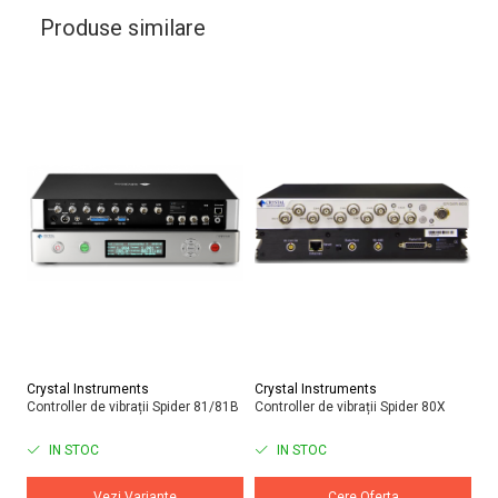
Produse similare
Crystal Instruments
Crystal Instruments
Do
Controller de vibrații Spider 81/81B
Controller de vibrații Spider 80X
Si
ră
IN STOC
IN STOC
Vezi Variante
Cere Oferta