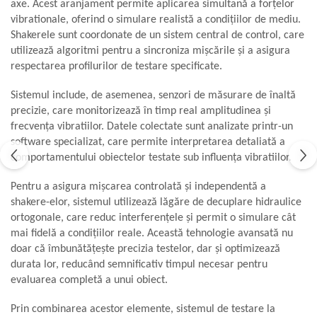
axe. Acest aranjament permite aplicarea simultană a forțelor
Aliniere geometrică
vibrationale, oferind o simulare realistă a condițiilor de mediu.
Aliniere hidro & termo
Shakerele sunt coordonate de un sistem central de control, care
utilizează algoritmi pentru a sincroniza mișcările și a asigura
Termografie
respectarea profilurilor de testare specificate.
Sistemul include, de asemenea, senzori de măsurare de înaltă
precizie, care monitorizează în timp real amplitudinea și
frecvența vibratiilor. Datele colectate sunt analizate printr-un
software specializat, care permite interpretarea detaliată a
comportamentului obiectelor testate sub influența vibratiilor.
Pentru a asigura mișcarea controlată și independentă a
shakere-elor, sistemul utilizează lăgăre de decuplare hidraulice
ortogonale, care reduc interferențele și permit o simulare cât
mai fidelă a condițiilor reale. Această tehnologie avansată nu
doar că îmbunătățește precizia testelor, dar și optimizează
durata lor, reducând semnificativ timpul necesar pentru
evaluarea completă a unui obiect.
Prin combinarea acestor elemente, sistemul de testare la