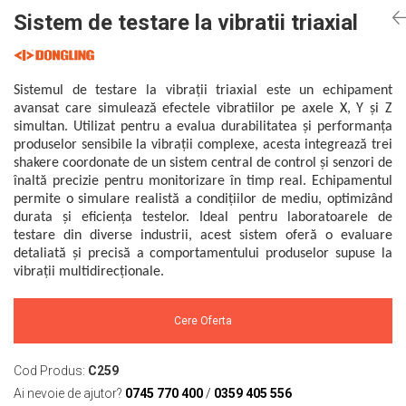
Mikrotrend
Camere climatice
Calibratoare
Senzori de forță
Măsurători termoviziune
Sistem de testare la vibratii triaxial
Status Pro
Utilaje feroviare
Senzori cu fir (Wired)
Sisteme laser de aliniere arbori
Software
Svantek
Locomotive de manevră
Accelerometre IEPE uniaxiale
Testări la vibrații
Măsurători geometrice
Elevatoare mobile
Accelerometre IEPE triaxiale
VibraSens
Vibrometre
Sistemul de testare la vibrații triaxial este un echipament
Măsurători termoviziune
Platforme de ridicare cu boghiuri
Traductoare vibratii 4-20 mA
avansat care simulează efectele vibratiilor pe axele X, Y și Z
Analizoare achiziții de date
Winmate
Software
simultan. Utilizat pentru a evalua durabilitatea și performanța
Platouri rotative
Traductoare ICP de viteză de vibrații
Condiționere
Mectron
produselor sensibile la vibrații complexe, acesta integrează trei
Analizoare achiziții de date
Echipamente pentru operații de
Senzori de vibrații cu fir
Anemometre
shakere coordonate de un sistem central de control și senzori de
Lunitek
sudură
Condiționere
Senzori piezoelectrici
Sonometre
înaltă precizie pentru monitorizare în timp real. Echipamentul
Boghiuri de cale ferată
Gill Instruments
permite o simulare realistă a condițiilor de mediu, optimizând
Senzori AGS
Stații de monitorizare meteo
Anemometre
durata și eficiența testelor. Ideal pentru laboratoarele de
Alte utilaje feroviare
ZAGRO
Microfoane de măsurare
Alte echipamente de măsurare
Sonometre
testare din diverse industrii, acest sistem oferă o evaluare
Echipament testare sisteme de
Senzori de deplasare
Mașini și utilaje industriale
Emanuel
detaliată și precisă a comportamentului produselor supuse la
franare vehicule feroviare
Stații de monitorizare meteo
vibrații multidirecționale.
Senzori seismici
Utilaje feroviare
Romell Inc.
Macarale portal
Alte echipamente de măsurare
Mașini de echilibrare dinamică
Cere Oferta
Sisteme electrodinamice de testare la
vibrații
Camere climatice
Cod Produs:
C259
Echipamente pentru industria militară
Ai nevoie de ajutor?
0745 770 400
/
0359 405 556