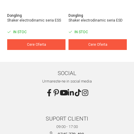
Dongling
Dongling
Do
Shaker electrodinamic seria ESS
Shaker electrodinamic seria ESD
Ma
IN STOC
IN STOC
Cere Oferta
Cere Oferta
SOCIAL
Urmareste-ne in social media
SUPORT CLIENTI
09:00 - 17:00