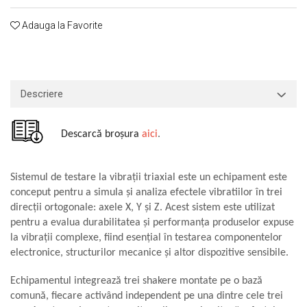
Macarale portal
Senzori
Adauga la Favorite
Senzori fără fir (Wireless)
Senzori cu fir (Wired)
Senzori seismici
Descriere
PC, Laptop, Tablete
Device-uri Industriale
Descarcă broșura
aici
.
Display-uri Industriale
PC-uri Industriale
Computere Industriale
Sistemul de testare la vibrații triaxial este un echipament este
Tablete Industriale
conceput pentru a simula și analiza efectele vibratiilor în trei
direcții ortogonale: axele X, Y și Z. Acest sistem este utilizat
Laptopuri Industriale
pentru a evalua durabilitatea și performanța produselor expuse
Robotică
la vibrații complexe, fiind esențial în testarea componentelor
Servicii
electronice, structurilor mecanice și altor dispozitive sensibile.
Vibrații
Echipamentul integrează trei shakere montate pe o bază
Echilibrări
comună, fiecare activând independent pe una dintre cele trei
Sonometrie