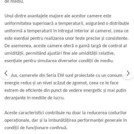
de mediu.
Aliniere geometrică
Aliniere hidro & termo
Unul dintre avantajele majore ale acestor camere este
Termografie
uniformitatea superioară a temperaturii, asigurând o distribuție
uniformă a temperaturii în întregul interior al camerei, ceea ce
este esențial pentru realizarea unor teste precise și consistente.
De asemenea, aceste camere oferă o gamă largă de control al
umidității, permitând ajustări fine ale umidității relative,
esențiale pentru simularea diverselor condiții de mediu.
În plus, camerele din Seria EW sunt proiectate cu un consum de
energie redus și un nivel scăzut de zgomot, ceea ce le face
extrem de eficiente din punct de vedere energetic și mai puțin
deranjante în mediile de lucru.
Aceste caracteristici contribuie nu doar la reducerea costurilor
operaționale, dar și la îmbunătățirea performanței generale în
condiții de funcționare continuă.