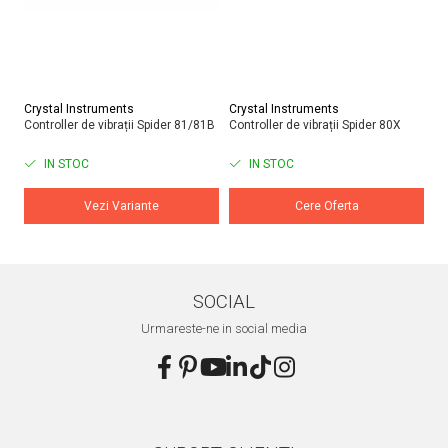
Crystal Instruments
Crystal Instruments
Do
Controller de vibrații Spider 81/81B
Controller de vibrații Spider 80X
Si
ră
IN STOC
IN STOC
Vezi Variante
Cere Oferta
SOCIAL
Urmareste-ne in social media