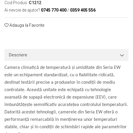
Cod Produs:
C1212
Macarale portal
Ai nevoie de ajutor?
0745 770 400
/
0359 405 556
Senzori
Senzori fără fir (Wireless)
Adauga la Favorite
Senzori cu fir (Wired)
Senzori seismici
PC, Laptop, Tablete
Device-uri Industriale
Descriere
Display-uri Industriale
PC-uri Industriale
Camera climatică de temperatură și umiditate din Seria EW
este un echipament standardizat, cu o fiabilitate ridicată,
Computere Industriale
destinat testării precise a produselor în condiții de mediu
Tablete Industriale
controlate. Această unitate este echipată cu tehnologie
Laptopuri Industriale
avansată de supapă electronică de expansiune (EEV), care
Robotică
îmbunătățește semnificativ acuratețea controlului temperaturii.
Servicii
Datorită acestei tehnologii, camerele din Seria EW oferă o
Vibrații
performanță remarcabilă în menținerea unor temperaturi
Echilibrări
stabile, chiar și în condiții de schimbări rapide ale parametrilor
Sonometrie