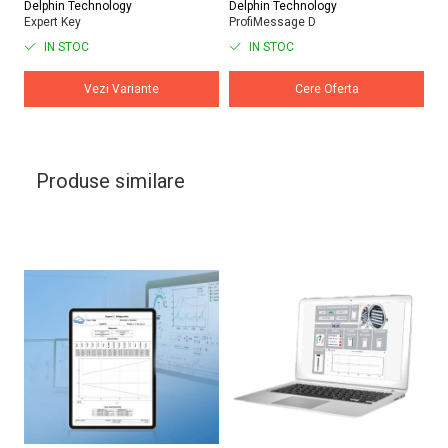
Delphin Technology
Delphin Technology
De
Expert Key
ProfiMessage D
Lo
IN STOC
IN STOC
Vezi Variante
Cere Oferta
Produse similare