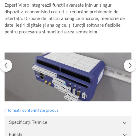
Expert Vibro integrează funcții avansate într-un singur
Aliniere geometrică
dispozitiv, economisind costuri și reducând problemele de
Aliniere hidro & termo
interfață. Dispune de intrări analogice sincrone, memorie de
Termografie
date, ieșiri digitale și analogice, și funcții software flexibile
pentru procesarea și monitorizarea semnalelor.
Informatii conformitate produs
Specificații Tehnice
Funcții