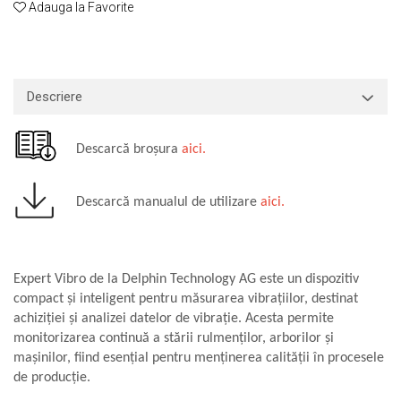
Adauga la Favorite
Macarale portal
Senzori
Senzori fără fir (Wireless)
Senzori cu fir (Wired)
Descriere
Senzori seismici
PC, Laptop, Tablete
Descarcă broșura
aici.
Device-uri Industriale
Display-uri Industriale
Descarcă manualul de utilizare
aici.
PC-uri Industriale
Computere Industriale
Tablete Industriale
Laptopuri Industriale
Expert Vibro de la Delphin Technology AG este un dispozitiv
Robotică
compact și inteligent pentru măsurarea vibrațiilor, destinat
achiziției și analizei datelor de vibrație. Acesta permite
Servicii
monitorizarea continuă a stării rulmenților, arborilor și
Vibrații
mașinilor, fiind esențial pentru menținerea calității în procesele
Echilibrări
de producție.
Sonometrie