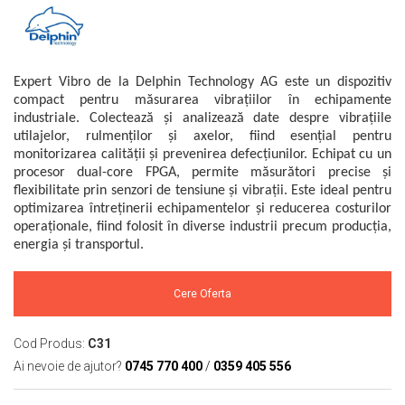
Mikrotrend
Camere climatice
Calibratoare
Senzori de forță
Măsurători termoviziune
Status Pro
Utilaje feroviare
Senzori cu fir (Wired)
Sisteme laser de aliniere arbori
Software
Svantek
Locomotive de manevră
Accelerometre IEPE uniaxiale
Testări la vibrații
Măsurători geometrice
Elevatoare mobile
Expert Vibro de la Delphin Technology AG este un dispozitiv
Accelerometre IEPE triaxiale
VibraSens
Vibrometre
Măsurători termoviziune
compact pentru măsurarea vibrațiilor în echipamente
Platforme de ridicare cu boghiuri
Traductoare vibratii 4-20 mA
Analizoare achiziții de date
Winmate
industriale. Colectează și analizează date despre vibrațiile
Software
Platouri rotative
Traductoare ICP de viteză de vibrații
Condiționere
utilajelor, rulmenților și axelor, fiind esențial pentru
Mectron
Analizoare achiziții de date
Echipamente pentru operații de
monitorizarea calității și prevenirea defecțiunilor. Echipat cu un
Senzori de vibrații cu fir
Anemometre
Lunitek
sudură
procesor dual-core FPGA, permite măsurători precise și
Condiționere
Senzori piezoelectrici
Sonometre
flexibilitate prin senzori de tensiune și vibrații. Este ideal pentru
Boghiuri de cale ferată
Gill Instruments
Senzori AGS
Stații de monitorizare meteo
Anemometre
optimizarea întreținerii echipamentelor și reducerea costurilor
Alte utilaje feroviare
ZAGRO
Microfoane de măsurare
Alte echipamente de măsurare
operaționale, fiind folosit în diverse industrii precum producția,
Sonometre
Echipament testare sisteme de
energia și transportul.
Senzori de deplasare
Mașini și utilaje industriale
Emanuel
franare vehicule feroviare
Stații de monitorizare meteo
Senzori seismici
Utilaje feroviare
Romell Inc.
Macarale portal
Alte echipamente de măsurare
Cere Oferta
Mașini de echilibrare dinamică
Sisteme electrodinamice de testare la
vibrații
Cod Produs:
C31
Ai nevoie de ajutor?
0745 770 400
/
0359 405 556
Camere climatice
Echipamente pentru industria militară