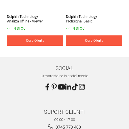
Delphin Technology
Delphin Technology
De
Analiza offline - Viewer
ProfiSignal Basic
Pr
IN STOC
IN STOC
Cere Oferta
Cere Oferta
SOCIAL
Urmareste-ne in social media
SUPORT CLIENTI
09:00 - 17:00
0745 770 400