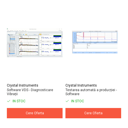
Crystal Instruments
Crystal Instruments
Cr
Software VDS - Diagnosticare
Testarea automată a producției -
Si
Vibrații
Software
în
IN STOC
IN STOC
Cere Oferta
Cere Oferta