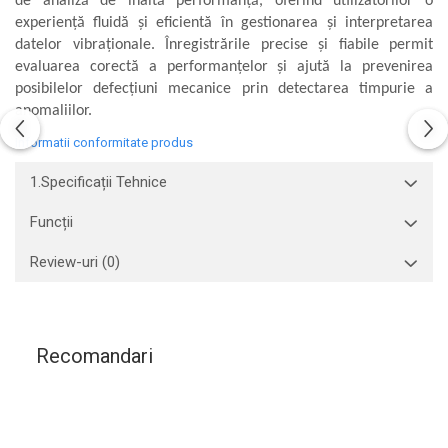
de analiză de înaltă performanță, oferind utilizatorilor o
experiență fluidă și eficientă în gestionarea și interpretarea
Aliniere geometrică
datelor vibraționale. Înregistrările precise și fiabile permit
Aliniere hidro & termo
evaluarea corectă a performanțelor și ajută la prevenirea
Termografie
posibilelor defecțiuni mecanice prin detectarea timpurie a
anomaliilor.
Informatii conformitate produs
1.Specificații Tehnice
Funcții
Review-uri
(0)
Recomandari