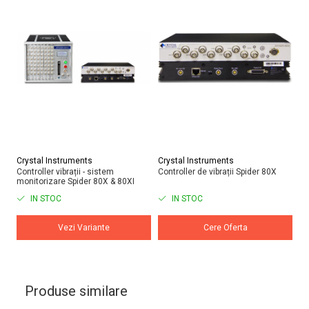
Crystal Instruments
Crystal Instruments
Cr
Controller vibrații - sistem
Controller de vibrații Spider 80X
Co
monitorizare Spider 80X & 80XI
Sp
IN STOC
IN STOC
Vezi Variante
Cere Oferta
Produse similare