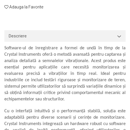
Macarale portal
Adauga la Favorite
Senzori
Senzori fără fir (Wireless)
Senzori cu fir (Wired)
Senzori seismici
Descriere
PC, Laptop, Tablete
Software-ul de înregistrare a formei de undă în timp de la
Device-uri Industriale
Crystal Instruments oferă o metodă avansată pentru captarea și
Display-uri Industriale
analiza detaliată a semnalelor vibraționale. Acest produs este
PC-uri Industriale
esențial pentru aplicațiile care necesită monitorizarea și
evaluarea precisă a vibrațiilor în timp real. Ideal pentru
Computere Industriale
industriile ce includ testări riguroase și monitorizare de teren,
Tablete Industriale
sistemul permite utilizatorilor să surprindă variațiile dinamice și
Laptopuri Industriale
să obțină informații critice privind comportamentul mecanic al
Robotică
echipamentelor sau structurilor.
Servicii
Cu o interfață intuitivă și o performanță stabilă, soluția este
Vibrații
adaptabilă pentru diverse scenarii și cerințe de monitorizare.
Echilibrări
Crystal Instruments integrează un hardware robust cu software
Sonometrie