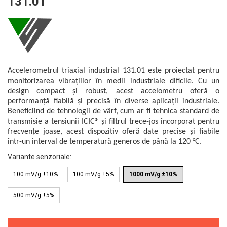
131.01
Mikrotrend
Camere climatice
Calibratoare
Senzori de forță
Măsurători termoviziune
Status Pro
Utilaje feroviare
Senzori cu fir (Wired)
Sisteme laser de aliniere arbori
Software
Svantek
Locomotive de manevră
Accelerometre IEPE uniaxiale
Testări la vibrații
Măsurători geometrice
Elevatoare mobile
Accelerometre IEPE triaxiale
VibraSens
Vibrometre
Măsurători termoviziune
Platforme de ridicare cu boghiuri
Traductoare vibratii 4-20 mA
Analizoare achiziții de date
Winmate
Software
Accelerometrul triaxial industrial 131.01 este proiectat pentru
Platouri rotative
Traductoare ICP de viteză de vibrații
Condiționere
Mectron
monitorizarea vibrațiilor în medii industriale dificile. Cu un
Analizoare achiziții de date
Echipamente pentru operații de
Senzori de vibrații cu fir
Anemometre
design compact și robust, acest accelometru oferă o
Lunitek
sudură
Condiționere
Senzori piezoelectrici
Sonometre
performanță fiabilă și precisă în diverse aplicații industriale.
Boghiuri de cale ferată
Gill Instruments
Beneficiind de tehnologii de vârf, cum ar fi tehnica standard de
Senzori AGS
Stații de monitorizare meteo
Anemometre
transmisie a tensiunii ICIC® și filtrul trece-jos încorporat pentru
Alte utilaje feroviare
ZAGRO
Microfoane de măsurare
Alte echipamente de măsurare
Sonometre
frecvențe joase, acest dispozitiv oferă date precise și fiabile
Echipament testare sisteme de
Senzori de deplasare
Mașini și utilaje industriale
Emanuel
într-un interval de temperatură generos de până la 120 °C.
franare vehicule feroviare
Stații de monitorizare meteo
Senzori seismici
Utilaje feroviare
Variante senzoriale
:
Romell Inc.
Macarale portal
Alte echipamente de măsurare
Mașini de echilibrare dinamică
100 mV/g ±10%
100 mV/g ±5%
1000 mV/g ±10%
Sisteme electrodinamice de testare la
vibrații
500 mV/g ±5%
Camere climatice
Echipamente pentru industria militară