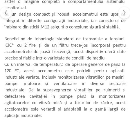
astfel o imagine completă a comportamentului sistemului
Aliniere geometrică
monitorizat.
Aliniere hidro & termo
Cu un design compact și robust, accelometrul este ușor de
integrat în diferite configurații industriale, iar conectorul de
Termografie
îmbinare din sticlă M12 asigură o conexiune sigură și stabilă.
Beneficiind de tehnologia standard de transmisie a tensiunii
ICIC® cu 2 fire și de un filtru trece-jos încorporat pentru
accelometrele de joasă frecvență, acest dispozitiv oferă date
precise și fiabile într-o varietate de condiții de mediu.
Cu un interval de temperatură de operare generos de până la
120 °C, acest accelometru este potrivit pentru aplicații
industriale variate, inclusiv monitorizarea vibrațiilor pe mașini,
pompe, motoare și ventilatoare în diverse sectoare
industriale.
De la supravegherea vibrațiilor pe rulmenți și
detectarea cavitației în pompe până la monitorizarea
agitatoarelor cu viteză mică și a tururilor de răcire, acest
accelometru este versatil și adaptabil la o gamă largă de
aplicații industriale.