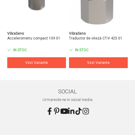
VibraSens
VibraSens
Vi
Accelerometru compact 109.01
Traductor de viteză CT-V 425.01
Tr
42
IN STOC
IN STOC
Vezi Variante
Vezi Variante
SOCIAL
Urmareste-ne in social media