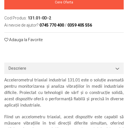
Cere Oferta
Macarale portal
Senzori
Cod Produs:
131.01-0D-2
Senzori fără fir (Wireless)
Ai nevoie de ajutor?
0745 770 400
/
0359 405 556
Senzori cu fir (Wired)
Senzori seismici
Adauga la Favorite
PC, Laptop, Tablete
Device-uri Industriale
Display-uri Industriale
PC-uri Industriale
Descriere
Computere Industriale
Tablete Industriale
Accelerometrul triaxial industrial 131.01 este o soluție avansată
pentru monitorizarea și analiza vibrațiilor în medii industriale
Laptopuri Industriale
dificile. Proiectat cu tehnologii de vârf și o construcție solidă,
Robotică
acest dispozitiv oferă o performanță fiabilă și precisă în diverse
Servicii
aplicații industriale.
Vibrații
Fiind un accelometru triaxial, acest dispozitiv este capabil să
Echilibrări
măsoare vibrațiile în trei direcții diferite simultan, oferind
Sonometrie