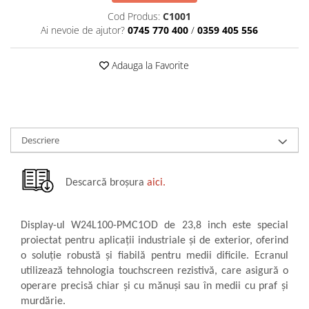
militară
Cod Produs:
C1001
Macarale portal
Ai nevoie de ajutor?
0745 770 400
/
0359 405 556
Senzori
Senzori fără fir (Wireless)
Adauga la Favorite
Senzori cu fir (Wired)
Senzori seismici
PC, Laptop, Tablete
Device-uri Industriale
Descriere
Display-uri Industriale
PC-uri Industriale
Descarcă broșura
aici.
Computere Industriale
Tablete Industriale
Laptopuri Industriale
Display-ul W24L100-PMC1OD de 23,8 inch este special
proiectat pentru aplicații industriale și de exterior, oferind
Robotică
o soluție robustă și fiabilă pentru medii dificile. Ecranul
Servicii
utilizează tehnologia touchscreen rezistivă, care asigură o
Vibrații
operare precisă chiar și cu mănuși sau în medii cu praf și
murdărie.
Echilibrări