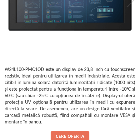
Mikrotrend
Camere climatice
Senzori Willow
Calibratoare
Măsurători termoviziune
Senzori de forță
Status Pro
Utilaje feroviare
Sisteme laser de aliniere arbori
Software
Senzori cu fir (Wired)
Svantek
Locomotive de manevră
Testări la vibrații
Măsurători geometrice
Accelerometre IEPE uniaxiale
Elevatoare mobile
VibraSens
Vibrometre
Măsurători termoviziune
Accelerometre IEPE triaxiale
Platforme de ridicare cu boghiuri
Analizoare achiziții de date
Winmate
Software
Traductoare vibratii 4-20 mA
Platouri rotative
Condiționere
Mectron
Analizoare achiziții de date
Traductoare ICP de viteză de
Echipamente pentru operații de
Anemometre
vibrații
Lunitek
sudură
Condiționere
Sonometre
Senzori de vibrații cu fir
Boghiuri de cale ferată
Gill Instruments
W24L100-PMC1OD
este un display de 23,8 inch cu touchscreen
Stații de monitorizare meteo
Anemometre
Senzori piezoelectrici
Alte utilaje feroviare
rezistiv, ideal pentru utilizarea în medii industriale. Acesta este
ZAGRO
Alte echipamente de măsurare
Sonometre
Senzori AGS
citibil în lumina solară datorită luminozității ridicate (1000 nits)
Echipament testare sisteme de
Mașini și utilaje industriale
Emanuel
franare vehicule feroviare
și este proiectat pentru a funcționa în temperaturi între -10°C și
Stații de monitorizare meteo
Microfoane de măsurare
Utilaje feroviare
60°C (sau chiar -25°C cu opțiunea de încălzire). Display-ul oferă
Romell Inc.
Macarale portal
Senzori de deplasare
Alte echipamente de măsurare
protecție UV opțională pentru utilizarea în medii cu expunere
Mașini de echilibrare dinamică
Senzori seismici
directă la soare. De asemenea, are un design fără ventilator și
Sisteme electrodinamice de testare
carcasă metalică robustă, fiind compatibil cu montare VESA și
la vibrații
montare în panou.
Camere climatice
Echipamente pentru industria
CERE OFERTA