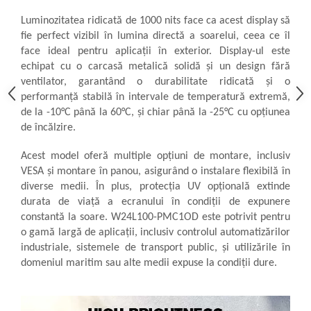
Sonometrie
Luminozitatea ridicată de 1000 nits face ca acest display să
Aliniere geometrică
fie perfect vizibil în lumina directă a soarelui, ceea ce îl
Aliniere hidro & termo
face ideal pentru aplicații în exterior. Display-ul este
Termografie
echipat cu o carcasă metalică solidă și un design fără
ventilator, garantând o durabilitate ridicată și o
performanță stabilă în intervale de temperatură extremă,
de la -10°C până la 60°C, și chiar până la -25°C cu opțiunea
de încălzire.
Acest model oferă multiple opțiuni de montare, inclusiv
VESA și montare în panou, asigurând o instalare flexibilă în
diverse medii. În plus, protecția UV opțională extinde
durata de viață a ecranului în condiții de expunere
constantă la soare.
W24L100-PMC1OD este potrivit pentru
o gamă largă de aplicații, inclusiv controlul automatizărilor
industriale, sistemele de transport public, și utilizările în
domeniul maritim sau alte medii expuse la condiții dure.