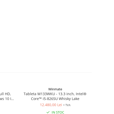
Winmate
ull HD,
Tableta M133WKU - 13.3 inch, Intel®
Tableta M1
ws 10 IoT
Core™ i5-8265U Whisky Lake
i5-8265U
12.480,00 Lei
+ TVA
IN STOC