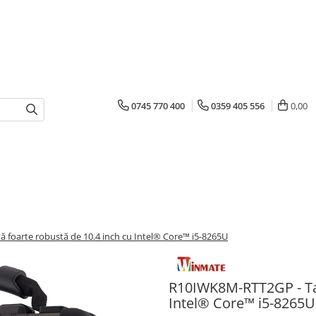
0745 770 400
0359 405 556
0,00
 foarte robustă de 10.4 inch cu Intel® Core™ i5-8265U
R10IWK8M-RTT2GP - Tab
Intel® Core™ i5-8265U