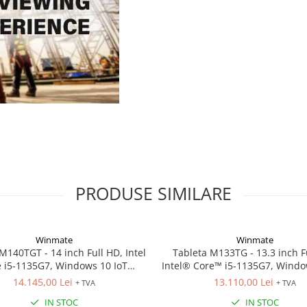
PRODUSE SIMILARE
Winmate
Winmate
M140TGT - 14 inch Full HD, Intel
Tableta M133TG - 13.3 inch F
 i5-1135G7, Windows 10 IoT
Intel® Core™ i5-1135G7, Windo
Enterprise
Enterprise
14.145,00 Lei
13.110,00 Lei
+ TVA
+ TVA
IN STOC
IN STOC