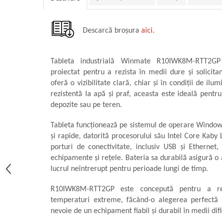
militară
Macarale portal
Senzori
Descarcă broșura
aici.
Senzori fără fir (Wireless)
Senzori cu fir (Wired)
Tableta industrială Winmate R10IWK8M-RTT2GP 
Senzori seismici
proiectat pentru a rezista în medii dure și solicit
PC, Laptop, Tablete
oferă o vizibilitate clară, chiar și în condiții de il
rezistentă la apă și praf, aceasta este ideală pentru u
Device-uri Industriale
depozite sau pe teren.
Display-uri Industriale
PC-uri Industriale
Tableta funcționează pe sistemul de operare Windows
Computere Industriale
și rapide, datorită procesorului său Intel Core Kaby 
porturi de conectivitate, inclusiv USB și Ethernet,
Tablete Industriale
echipamente și rețele. Bateria sa durabilă asigură 
Laptopuri Industriale
lucrul neîntrerupt pentru perioade lungi de timp.
Robotică
Servicii
R10IWK8M-RTT2GP este concepută pentru a rezi
temperaturi extreme, făcând-o alegerea perfectă p
Vibrații
nevoie de un echipament fiabil și durabil în medii difi
Echilibrări