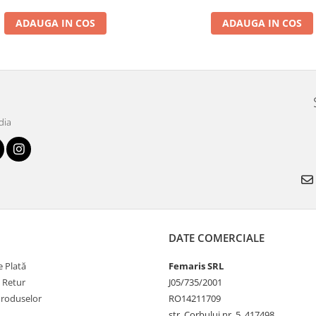
ADAUGA IN COS
ADAUGA IN COS
dia
DATE COMERCIALE
 Plată
Femaris SRL
e Retur
J05/735/2001
Produselor
RO14211709
str. Corbului nr. 5, 417498