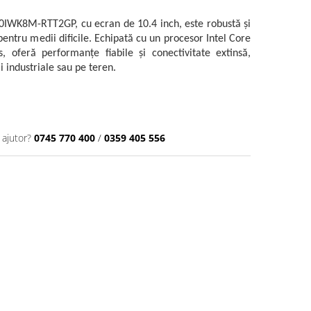
0IWK8M-RTT2GP, cu ecran de 10.4 inch, este robustă și
 pentru medii dificile. Echipată cu un procesor Intel Core
 oferă performanțe fiabile și conectivitate extinsă,
ii industriale sau pe teren.
 ajutor?
0745 770 400
/
0359 405 556