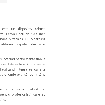
este un dispozitiv robust,
ante. Ecranul său de 10.4 inch
uminare puternică. Cu o carcasă
tilizare în spații industriale,
, oferind performanțe fiabile
Lake. Este echipată cu diverse
 facilitând integrarea cu alte
o autonomie extinsă, permițând
sta la șocuri, vibrații și
entru profesioniștii care au
cile.