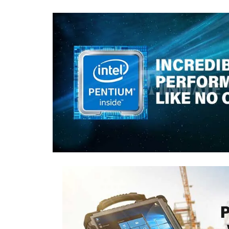
Sonometrie
Aliniere geometrică
Aliniere hidro & termo
Termografie