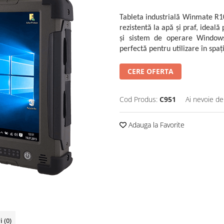
Tableta industrială Winmate R1
rezistentă la apă și praf, ideală
și sistem de operare Windows,
perfectă pentru utilizare în spaț
CERE OFERTA
Cod Produs:
C951
Ai nevoie de
Adauga la Favorite
ri
(0)