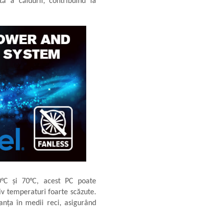
tă a căldurii, contribuind la
°C și 70°C, acest PC poate
siv temperaturi foarte scăzute.
manța în medii reci, asigurând