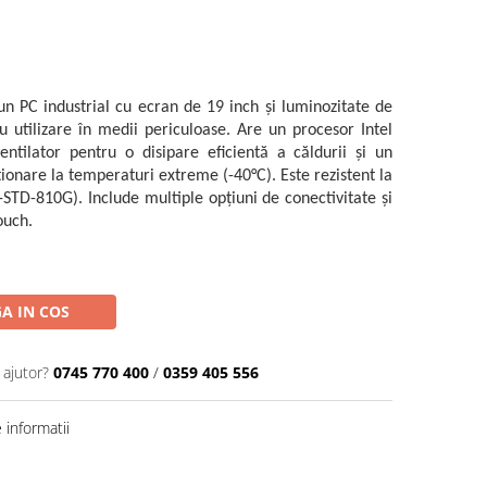
 PC industrial cu ecran de 19 inch și luminozitate de
ru utilizare în medii periculoase. Are un procesor Intel
ntilator pentru o disipare eficientă a căldurii și un
ționare la temperaturi extreme (-40°C). Este rezistent la
L-STD-810G). Include multiple opțiuni de conectivitate și
ouch.
A IN COS
 ajutor?
0745 770 400
/
0359 405 556
informatii