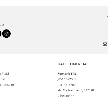
dia
DATE COMERCIALE
 Plată
Femaris SRL
e Retur
J05/735/2001
Produselor
RO14211709
str. Corbului nr. 5, 417498
Cihei, Bihor