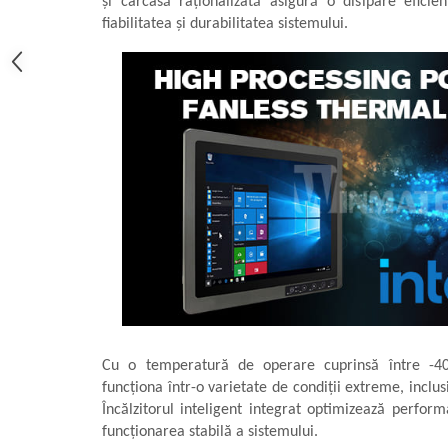
și carcasă raționalizată asigură o disipare eficien
Sonometrie
fiabilitatea și durabilitatea sistemului.
Aliniere geometrică
Aliniere hidro & termo
Termografie
Cu o temperatură de operare cuprinsă între -40
funcționa într-o varietate de condiții extreme, inclu
Încălzitorul inteligent integrat optimizează perfor
funcționarea stabilă a sistemului.