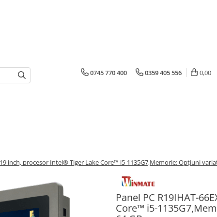
0745 770 400
0359 405 556
0,00
19 inch, procesor Intel® Tiger Lake Core™ i5-1135G7,Memorie: Opțiuni vari
Panel PC R19IHAT-66EX-
Core™ i5-1135G7,Memor