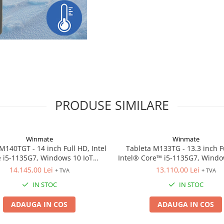
PRODUSE SIMILARE
Winmate
Winmate
M140TGT - 14 inch Full HD, Intel
Tableta M133TG - 13.3 inch F
 i5-1135G7, Windows 10 IoT
Intel® Core™ i5-1135G7, Windo
Enterprise
Enterprise
14.145,00 Lei
13.110,00 Lei
+ TVA
+ TVA
IN STOC
IN STOC
ADAUGA IN COS
ADAUGA IN COS