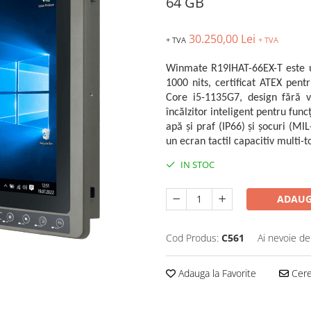
64 GB
30.250,00 Lei
+ TVA
+ TVA
Winmate R19IHAT-66EX-T este un
1000 nits, certificat ATEX pent
Core i5-1135G7, design fără ve
încălzitor inteligent pentru func
apă și praf (IP66) și șocuri (MI
un ecran tactil capacitiv multi-t
IN STOC
ADAUG
Cod Produs:
C561
Ai nevoie de
Adauga la Favorite
Cere 