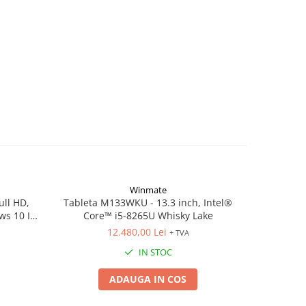
Winmate
ull HD,
Tableta M133WKU - 13.3 inch, Intel®
Tableta M1
ws 10 IoT
Core™ i5-8265U Whisky Lake
i5-8265U
12.480,00 Lei
+ TVA
IN STOC
ADAUGA IN COS