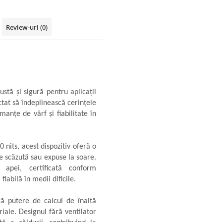
Review-uri
(0)
stă și sigură pentru aplicații
ctat să îndeplinească cerințele
anțe de vârf și fiabilitate în
nits, acest dispozitiv oferă o
re scăzută sau expuse la soare.
 apei, certificată conform
abilă în medii dificile.
ă putere de calcul de înaltă
iale. Designul fără ventilator