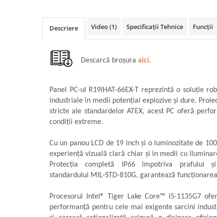
militară
Macarale portal
Senzori
Video
(1)
Specificații Tehnice
Funcții
Descriere
Senzori fără fir (Wireless)
Senzori cu fir (Wired)
Descarcă broșura
aici.
Senzori seismici
PC, Laptop, Tablete
Panel PC-ul R19IHAT-66EX-T reprezintă o soluție robu
Device-uri Industriale
industriale în medii potențial explozive și dure. Proie
Display-uri Industriale
stricte ale standardelor ATEX, acest PC oferă perform
PC-uri Industriale
condiții extreme.
Computere Industriale
Cu un panou LCD de 19 inch și o luminozitate de 1000 
Tablete Industriale
experiență vizuală clară chiar și în medii cu ilumina
Laptopuri Industriale
Protecția completă IP66 împotriva prafului și
Robotică
standardului MIL-STD-810G, garantează funcționarea fi
Servicii
Procesorul Intel® Tiger Lake Core™ i5-1135G7 ofer
Vibrații
performanță pentru cele mai exigente sarcini industr
Echilibrări