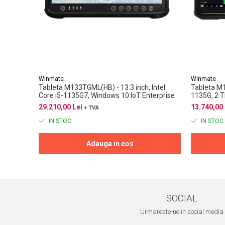
Winmate
Winmate
Tableta M133TGML(HB) - 13.3 inch, Intel
Tableta M14
Core i5-1135G7, Windows 10 IoT Enterprise
1135G, 2 
29.210,00 Lei
13.740,00 
+ TVA
IN STOC
IN STOC
Adauga in cos
SOCIAL
Urmareste-ne in social media