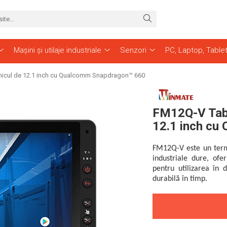
Mașini și utilaje industriale
Senzori
PC, Laptop, Table
hicul de 12.1 inch cu Qualcomm Snapdragon™ 660
FM12Q-V Tabl
12.1 inch cu
FM12Q-V este un term
industriale dure, ofe
pentru utilizarea în 
durabilă în timp.