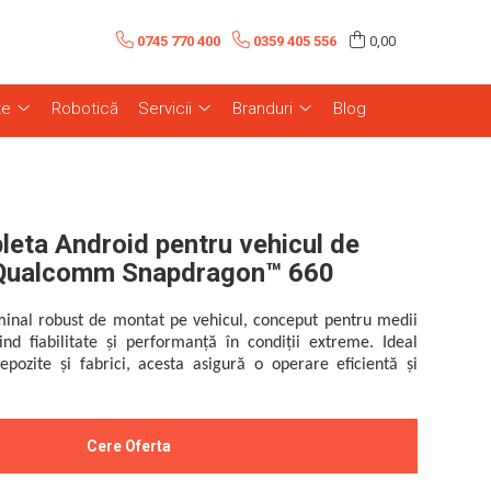
0745 770 400
0359 405 556
0,00
te
Robotică
Servicii
Branduri
Blog
eta Android pentru vehicul de
 Qualcomm Snapdragon™ 660
inal robust de montat pe vehicul, conceput pentru medii
rind fiabilitate și performanță în condiții extreme. Ideal
depozite și fabrici, acesta asigură o operare eficientă și
Cere Oferta