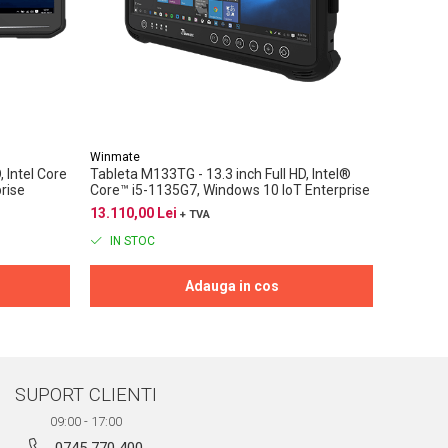
Winmate
Winmate
 Intel Core
Tableta M133TG - 13.3 inch Full HD, Intel®
Tableta 
rise
Core™ i5-1135G7, Windows 10 IoT Enterprise
i5-8265U
13.110,00 Lei
12.480,0
+ TVA
IN STOC
IN ST
Adauga in cos
SUPORT CLIENTI
09:00 - 17:00