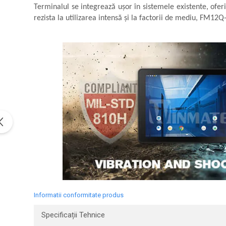
Macarale portal
Terminalul se integrează ușor în sistemele existente, oferin
Senzori
rezista la utilizarea intensă și la factorii de mediu, FM12Q
Senzori fără fir (Wireless)
Senzori cu fir (Wired)
Senzori seismici
PC, Laptop, Tablete
Device-uri Industriale
Display-uri Industriale
PC-uri Industriale
Computere Industriale
Tablete Industriale
Laptopuri Industriale
Robotică
Servicii
Informatii conformitate produs
Vibrații
Echilibrări
Specificații Tehnice
Sonometrie