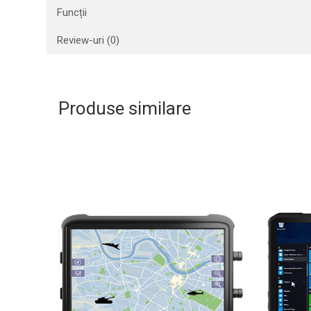
Funcții
Aliniere geometrică
Aliniere hidro & termo
Review-uri
(0)
Termografie
Produse similare