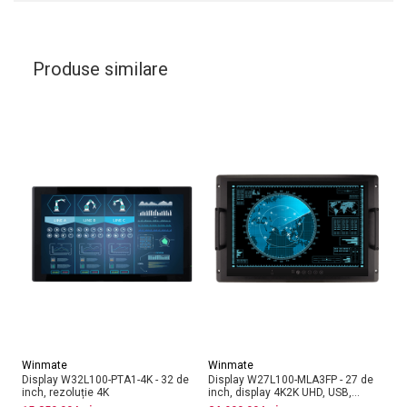
Produse similare
Winmate
Winmate
W
Display W32L100-PTA1-4K - 32 de
Display W27L100-MLA3FP - 27 de
Ta
inch, rezoluție 4K
inch, display 4K2K UHD, USB,
In
RS232, VGA, DVI, Display Port și
Io