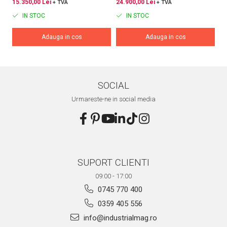
15.350,00 Lei
24.900,00 Lei
29
+ TVA
+ TVA
HDMI
IN STOC
IN STOC
Adauga in cos
Adauga in cos
SOCIAL
Urmareste-ne in social media
SUPORT CLIENTI
09:00 - 17:00
0745 770 400
0359 405 556
info@industrialmag.ro