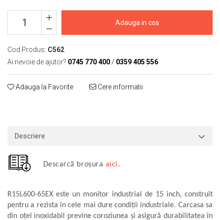
Macarale portal
Senzori
Adauga in cos
Senzori fără fir (Wireless)
Senzori cu fir (Wired)
Cod Produs:
C562
Senzori seismici
Ai nevoie de ajutor?
0745 770 400
/
0359 405 556
PC, Laptop, Tablete
Device-uri Industriale
Adauga la Favorite
Cere informatii
Display-uri Industriale
PC-uri Industriale
Computere Industriale
Descriere
Tablete Industriale
Laptopuri Industriale
Robotică
Descarcă broșura
aici
.
Servicii
Vibrații
R15L600-65EX este un monitor industrial de 15 inch, construit
pentru a rezista în cele mai dure condiții industriale. Carcasa sa
Echilibrări
din oțel inoxidabil previne coroziunea și asigură durabilitatea în
Sonometrie