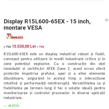
Mikrotrend
Camere climatice
Calibratoare
Senzori de forță
Măsurători termoviziune
Status Pro
Utilaje feroviare
Senzori cu fir (Wired)
Sisteme laser de aliniere arbori
Software
Svantek
Locomotive de manevră
Accelerometre IEPE uniaxiale
Testări la vibrații
Măsurători geometrice
Display R15L600-65EX - 15 inch,
Elevatoare mobile
Accelerometre IEPE triaxiale
VibraSens
Vibrometre
Măsurători termoviziune
montare VESA
Platforme de ridicare cu boghiuri
Traductoare vibratii 4-20 mA
Analizoare achiziții de date
Winmate
Software
Platouri rotative
Traductoare ICP de viteză de vibrații
Condiționere
Mectron
Analizoare achiziții de date
Echipamente pentru operații de
Senzori de vibrații cu fir
Anemometre
Lunitek
15.530,00 Lei
sudură
+ TVA
+ TVA
Condiționere
Senzori piezoelectrici
Sonometre
Boghiuri de cale ferată
Gill Instruments
R15L600-65EX este un diaplay industrial robust și fiabil,
Senzori AGS
Stații de monitorizare meteo
Anemometre
Alte utilaje feroviare
conceput pentru utilizare în medii industriale critice și în
ZAGRO
Microfoane de măsurare
Alte echipamente de măsurare
Sonometre
zone potențial explozive. Cu o construcție din oțel
Echipament testare sisteme de
Senzori de deplasare
Mașini și utilaje industriale
Emanuel
inoxidabil și certificări ATEX Zone 2, acest ecran oferă
franare vehicule feroviare
Stații de monitorizare meteo
Senzori seismici
protecție împotriva prafului, apei și a altor elemente
Utilaje feroviare
Romell Inc.
Macarale portal
Alte echipamente de măsurare
dăunătoare, asigurând în același timp o interacțiune
Mașini de echilibrare dinamică
intuitivă și performanță neîntreruptă. Versatilitatea sa și
Sisteme electrodinamice de testare la
fiabilitatea pe termen lung îl fac o soluție ideală pentru
vibrații
monitorizarea și controlul proceselor în diverse aplicații
industriale.
Camere climatice
Echipamente pentru industria militară
IN STOC