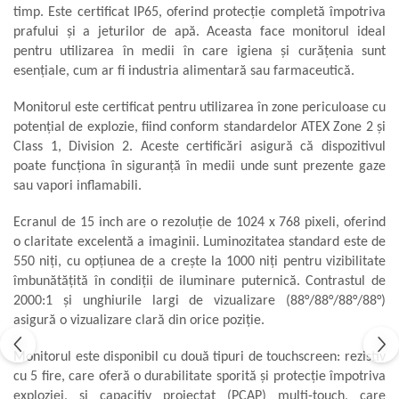
timp. Este certificat IP65, oferind protecție completă împotriva
Aliniere geometrică
prafului și a jeturilor de apă. Aceasta face monitorul ideal
Aliniere hidro & termo
pentru utilizarea în medii în care igiena și curățenia sunt
Termografie
esențiale, cum ar fi industria alimentară sau farmaceutică.
Monitorul este certificat pentru utilizarea în zone periculoase cu
potențial de explozie, fiind conform standardelor ATEX Zone 2 și
Class 1, Division 2. Aceste certificări asigură că dispozitivul
poate funcționa în siguranță în medii unde sunt prezente gaze
sau vapori inflamabili.
Ecranul de 15 inch are o rezoluție de 1024 x 768 pixeli, oferind
o claritate excelentă a imaginii. Luminozitatea standard este de
550 niți, cu opțiunea de a crește la 1000 niți pentru vizibilitate
îmbunătățită în condiții de iluminare puternică. Contrastul de
2000:1 și unghiurile largi de vizualizare (88°/88°/88°/88°)
asigură o vizualizare clară din orice poziție.
Monitorul este disponibil cu două tipuri de touchscreen: rezistiv
cu 5 fire, care oferă o durabilitate sporită și protecție împotriva
exploziei, și capacitiv proiectat (PCAP) multi-touch, care