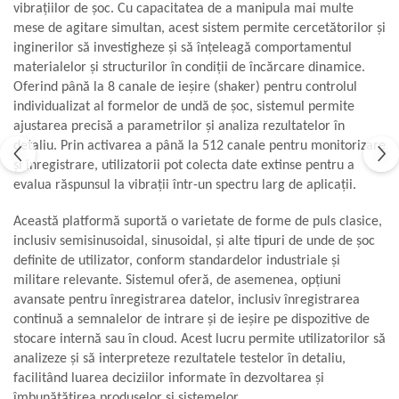
vibrațiilor de șoc. Cu capacitatea de a manipula mai multe
Aliniere geometrică
mese de agitare simultan, acest sistem permite cercetătorilor și
Aliniere hidro & termo
inginerilor să investigheze și să înțeleagă comportamentul
materialelor și structurilor în condiții de încărcare dinamice.
Termografie
Oferind până la 8 canale de ieșire (shaker) pentru controlul
individualizat al formelor de undă de șoc, sistemul permite
ajustarea precisă a parametrilor și analiza rezultatelor în
detaliu. Prin activarea a până la 512 canale pentru monitorizare
și înregistrare, utilizatorii pot colecta date extinse pentru a
evalua răspunsul la vibrații într-un spectru larg de aplicații.
Această platformă suportă o varietate de forme de puls clasice,
inclusiv semisinusoidal, sinusoidal, și alte tipuri de unde de șoc
definite de utilizator, conform standardelor industriale și
militare relevante. Sistemul oferă, de asemenea, opțiuni
avansate pentru înregistrarea datelor, inclusiv înregistrarea
continuă a semnalelor de intrare și de ieșire pe dispozitive de
stocare internă sau în cloud. Acest lucru permite utilizatorilor să
analizeze și să interpreteze rezultatele testelor în detaliu,
facilitând luarea deciziilor informate în dezvoltarea și
îmbunătățirea produselor și sistemelor.