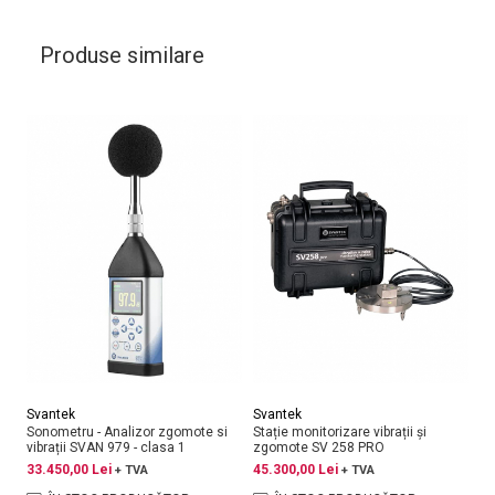
Produse similare
Svantek
Svantek
Sv
Sonometru - Analizor zgomote si
Stație monitorizare vibrații și
Ca
vibrații SVAN 979 - clasa 1
zgomote SV 258 PRO
21
33.450,00 Lei
45.300,00 Lei
+ TVA
+ TVA