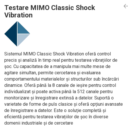
Mikrotrend
Camere climatice
Calibratoare
Senzori de forță
Măsurători termoviziune
Testare MIMO Classic Shock
Status Pro
Utilaje feroviare
Senzori cu fir (Wired)
Sisteme laser de aliniere arbori
Software
Vibration
Svantek
Locomotive de manevră
Accelerometre IEPE uniaxiale
Testări la vibrații
Măsurători geometrice
Elevatoare mobile
Accelerometre IEPE triaxiale
VibraSens
Vibrometre
Măsurători termoviziune
Platforme de ridicare cu boghiuri
Traductoare vibratii 4-20 mA
Analizoare achiziții de date
Winmate
Software
Platouri rotative
Traductoare ICP de viteză de vibrații
Condiționere
Mectron
Analizoare achiziții de date
Echipamente pentru operații de
Senzori de vibrații cu fir
Anemometre
Sistemul MIMO Classic Shock Vibration oferă control
Lunitek
sudură
Condiționere
Senzori piezoelectrici
Sonometre
precis și analiză în timp real pentru testarea vibrațiilor de
Boghiuri de cale ferată
Gill Instruments
Senzori AGS
Stații de monitorizare meteo
Anemometre
șoc. Cu capacitatea de a manipula mai multe mese de
Alte utilaje feroviare
ZAGRO
Microfoane de măsurare
Alte echipamente de măsurare
agitare simultan, permite cercetarea și evaluarea
Sonometre
Echipament testare sisteme de
comportamentului materialelor și structurilor sub încărcări
Senzori de deplasare
Mașini și utilaje industriale
Emanuel
franare vehicule feroviare
Stații de monitorizare meteo
dinamice. Oferă până la 8 canale de ieșire pentru control
Senzori seismici
Utilaje feroviare
Romell Inc.
Macarale portal
individualizat și poate activa până la 512 canale pentru
Alte echipamente de măsurare
Mașini de echilibrare dinamică
monitorizare și înregistrare extinsă a datelor. Suportă o
Sisteme electrodinamice de testare la
varietate de forme de puls clasice și oferă opțiuni avansate
vibrații
de înregistrare a datelor. Este o soluție completă și
Camere climatice
eficientă pentru testarea vibrațiilor de șoc în diverse
domenii industriale și de cercetare
Echipamente pentru industria militară