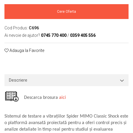
Macarale portal
Senzori
Cere Oferta
Senzori fără fir (Wireless)
Senzori cu fir (Wired)
Cod Produs:
C696
Ai nevoie de ajutor?
0745 770 400
/
0359 405 556
Senzori seismici
PC, Laptop, Tablete
Adauga la Favorite
Device-uri Industriale
Display-uri Industriale
PC-uri Industriale
Computere Industriale
Descriere
Tablete Industriale
Laptopuri Industriale
Descarca brosura
aici
Robotică
Servicii
Sistemul de testare a vibrațiilor Spider MIMO Classic Shock este
Vibrații
o platformă avansată proiectată pentru a oferi control precis și
Echilibrări
analize detaliate în timp real pentru studiul și evaluarea
Sonometrie