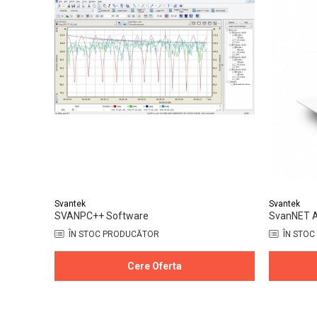
Svantek
Svantek
SVANPC++ Software
SvanNET AI 
ÎN STOC PRODUCĂTOR
ÎN STOC
Cere Oferta