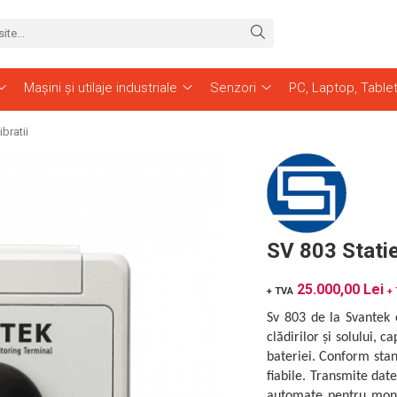
Mașini și utilaje industriale
Senzori
PC, Laptop, Table
bratii
SV 803 Statie
25.000,00 Lei
+ TVA
+
Sv 803 de la Svantek e
clădirilor și solului, 
bateriei. Conform stan
fiabile. Transmite da
automate pentru monit