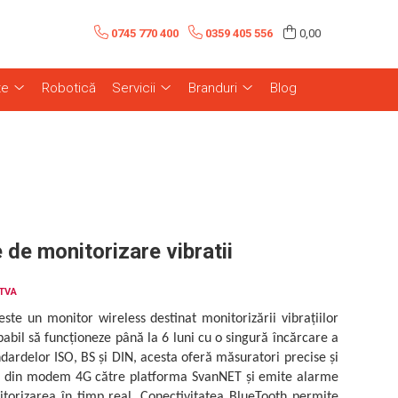
0745 770 400
0359 405 556
0,00
te
Robotică
Servicii
Branduri
Blog
 de monitorizare vibratii
 TVA
ste un monitor wireless destinat monitorizării vibrațiilor
capabil să funcționeze până la 6 luni cu o singură încărcare a
dardelor ISO, BS și DIN, acesta oferă măsuratori precise și
te din modem 4G către platforma SvanNET și emite alarme
orizarea în timp real. Conectivitatea BlueTooth permite