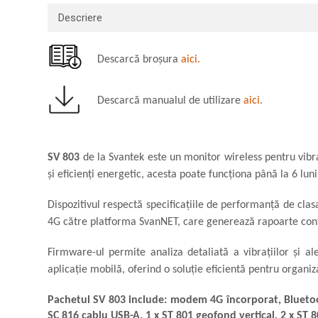
Macarale portal
Descriere
Senzori
Senzori fără fir (Wireless)
Descarcă broșura
aici.
Senzori cu fir (Wired)
Senzori seismici
Descarcă manualul de utilizare
aici.
PC, Laptop, Tablete
Device-uri Industriale
Display-uri Industriale
SV 803
de la Svantek este un monitor wireless pentru vibra
PC-uri Industriale
și eficienți energetic, acesta poate funcționa până la 6 lu
Computere Industriale
Tablete Industriale
Dispozitivul respectă specificațiile de performanță de cla
Laptopuri Industriale
4G către platforma SvanNET, care generează rapoarte conf
Robotică
Firmware-ul permite analiza detaliată a vibrațiilor și al
Servicii
aplicație mobilă, oferind o soluție eficientă pentru organiz
Vibrații
Echilibrări
Pachetul SV 803 include: modem 4G încorporat, Bluetoot
SC 816 cablu USB-A, 1 x ST 801 geofond vertical, 2 x ST
Sonometrie