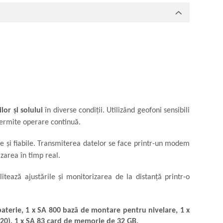
ilor și solului
în diverse condiții. Utilizând geofoni sensibili
 permite operare continuă.
se și fiabile. Transmiterea datelor se face printr-un modem
area în timp real.
itează ajustările și monitorizarea de la distanță printr-o
aterie, 1 x SA 800 bază de montare pentru nivelare, 1 x
T20), 1 x SA 83 card de memorie de 32 GB.