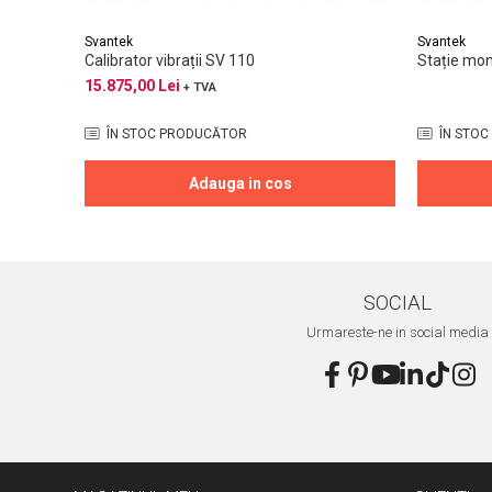
Svantek
Svantek
Calibrator vibrații SV 110
Stație mo
15.875,00 Lei
+ TVA
ÎN STOC PRODUCĂTOR
ÎN STOC
Adauga in cos
SOCIAL
Urmareste-ne in social media