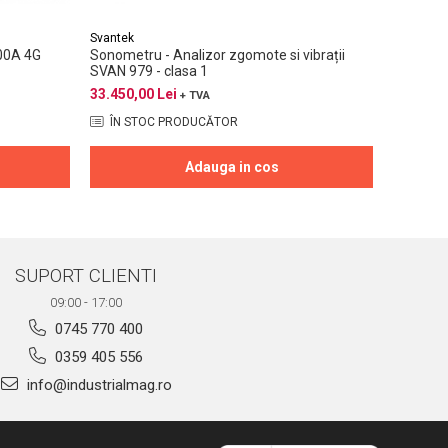
Svantek
Svantek
00A 4G
Sonometru - Analizor zgomote si vibrații
Calibrato
SVAN 979 - clasa 1
21.450,0
33.450,00 Lei
+ TVA
ÎN STOC PRODUCĂTOR
ÎN ST
Adauga in cos
SUPORT CLIENTI
09:00 - 17:00
0745 770 400
0359 405 556
info@industrialmag.ro