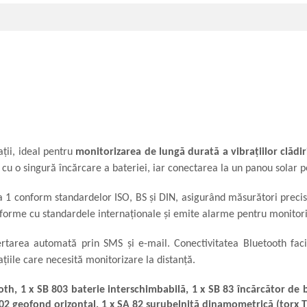
ții, ideal pentru
monitorizarea de lungă durată
a vibrațiilor clădir
ni cu o singură încărcare a bateriei, iar conectarea la un panou solar
sa 1 conform standardelor ISO, BS și DIN, asigurând măsurători preci
orme cu standardele internaționale și emite alarme pentru monitoriz
ertarea automată prin SMS și e-mail. Conectivitatea Bluetooth facil
ațiile care necesită monitorizare la distanță.
h, 1 x SB 803 baterie interschimbabilă, 1 x SB 83 încărcător de b
 802 geofond orizontal, 1 x SA 82 șurubelniță dinamometrică (torx 