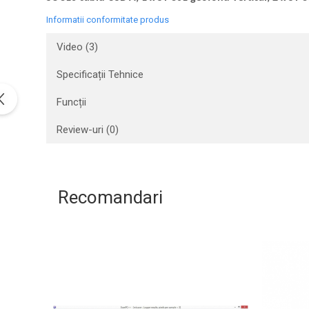
Aliniere geometrică
Informatii conformitate produs
Aliniere hidro & termo
Video
(3)
Termografie
Specificații Tehnice
Funcții
Review-uri
(0)
Recomandari