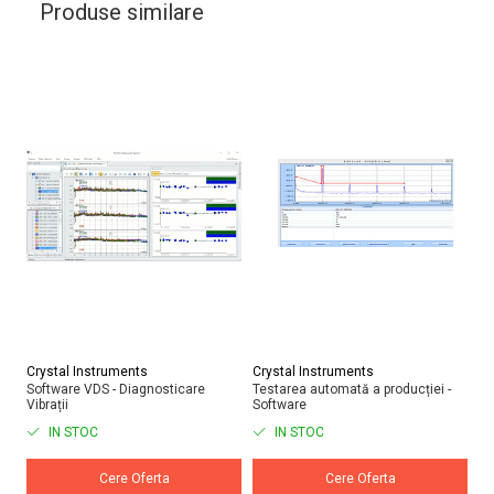
Produse similare
Crystal Instruments
Crystal Instruments
Cr
Software VDS - Diagnosticare
Testarea automată a producției -
ED
Vibrații
Software
IN STOC
IN STOC
Cere Oferta
Cere Oferta