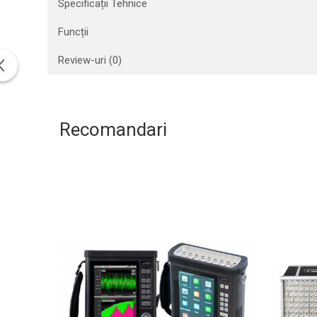
Specificații Tehnice
Aliniere geometrică
Funcții
Aliniere hidro & termo
Termografie
Review-uri
(0)
Recomandari