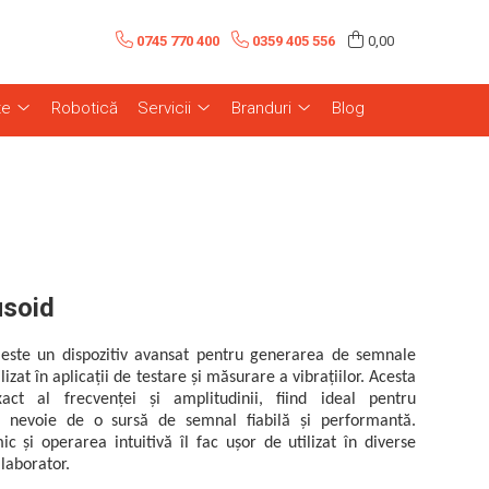
0745 770 400
0359 405 556
0,00
te
Robotică
Servicii
Branduri
Blog
usoid
l este un dispozitiv avansat pentru generarea de semnale
lizat în aplicații de testare și măsurare a vibrațiilor. Acesta
ct al frecvenței și amplitudinii, fiind ideal pentru
au nevoie de o sursă de semnal fiabilă și performantă.
c și operarea intuitivă îl fac ușor de utilizat în diverse
 laborator.