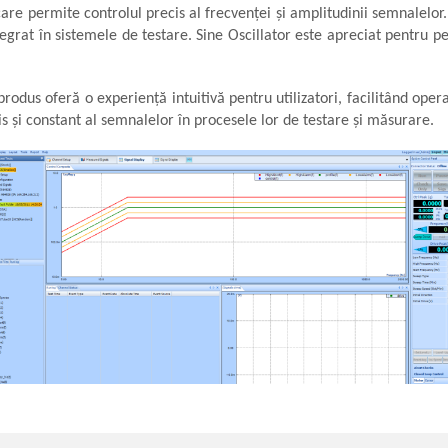
are permite controlul precis al frecvenței și amplitudinii semnalelor. 
tegrat în sistemele de testare. Sine Oscillator este apreciat pentru p
 produs oferă o experiență intuitivă pentru utilizatori, facilitând ope
s și constant al semnalelor în procesele lor de testare și măsurare.