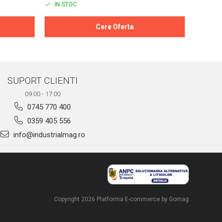
IN STOC
IN ST
Cere Oferta
SUPORT CLIENTI
09:00 - 17:00
0745 770 400
0359 405 556
info@industrialmag.ro
Copyright 2026
Platforma E-commerce by Gomag