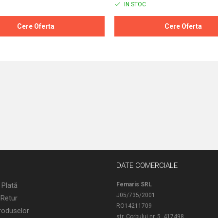
IN STOC
Cere Oferta
Cere Oferta
DATE COMERCIALE
 Plată
Femaris SRL
J05/735/2001
 Retur
RO14211709
roduselor
str. Corbului nr. 5, 417498