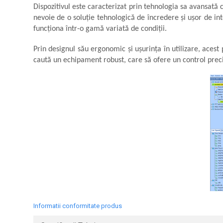
Macarale portal
Dispozitivul este caracterizat prin tehnologia sa avansată c
nevoie de o soluție tehnologică de încredere și ușor de in
Senzori
funcționa într-o gamă variată de condiții.
Senzori fără fir (Wireless)
Senzori cu fir (Wired)
Prin designul său ergonomic și ușurința în utilizare, acest
Senzori seismici
caută un echipament robust, care să ofere un control preci
PC, Laptop, Tablete
Device-uri Industriale
Display-uri Industriale
PC-uri Industriale
Computere Industriale
Tablete Industriale
Laptopuri Industriale
Robotică
Servicii
Vibrații
Informatii conformitate produs
Echilibrări
Sonometrie