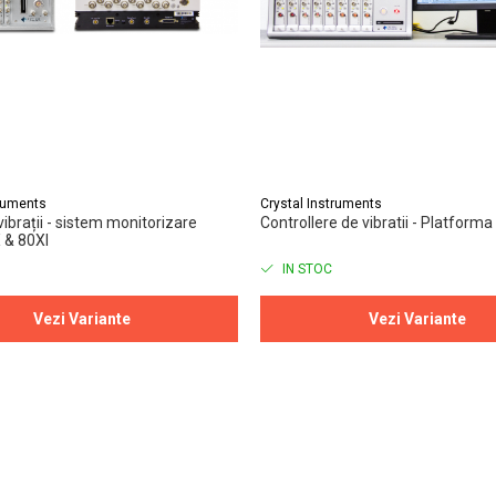
truments
Crystal Instruments
vibrații - sistem monitorizare
Controllere de vibratii - Platforma
 & 80XI
IN STOC
Vezi Variante
Vezi Variante