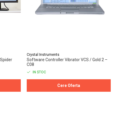
Crystal Instruments
Crystal I
 Spider
Software Controller Vibrator VCS / Gold 2 –
Controlle
C08
IN STOC
IN ST
Cere Oferta