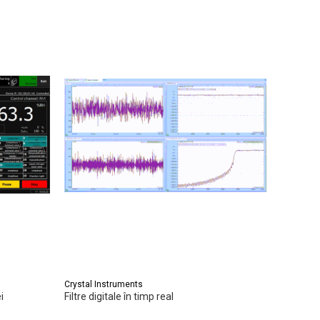
Crystal Instruments
Crystal I
i
Filtre digitale în timp real
Măsurare
pentru s