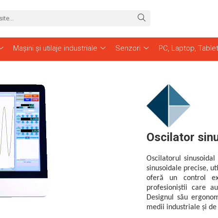
Mașini și utilaje industriale
Senzori
PC, Laptop, Table
Oscilator sin
Oscilatorul sinusoida
sinusoidale precise, uti
oferă un control exa
profesioniștii care 
Designul său ergonomi
medii industriale și de