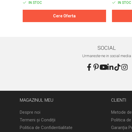
IN STOC
IN STOC
Cere Oferta
SOCIAL
Urmareste-ne in social media
MAGAZINUL MEU
CLIENTI
Despre noi
Metode de
Termeni și Condiții
Politica de
Politica de Confidentialitate
Garanția P