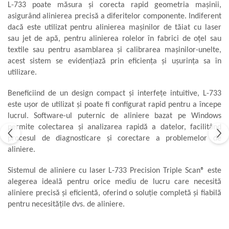
L-733 poate măsura și corecta rapid geometria mașinii,
Aliniere geometrică
asigurând alinierea precisă a diferitelor componente. Indiferent
Aliniere hidro & termo
dacă este utilizat pentru alinierea mașinilor de tăiat cu laser
sau jet de apă, pentru alinierea rolelor în fabrici de oțel sau
Termografie
textile sau pentru asamblarea și calibrarea mașinilor-unelte,
acest sistem se evidențiază prin eficiența și ușurința sa în
utilizare.
Beneficiind de un design compact și interfețe intuitive, L-733
este ușor de utilizat și poate fi configurat rapid pentru a începe
lucrul. Software-ul puternic de aliniere bazat pe Windows
permite colectarea și analizarea rapidă a datelor, facilitând
procesul de diagnosticare și corectare a problemelor de
aliniere.
Sistemul de aliniere cu laser L-733 Precision Triple Scan® este
alegerea ideală pentru orice mediu de lucru care necesită
aliniere precisă și eficientă, oferind o soluție completă și fiabilă
pentru necesitățile dvs. de aliniere.