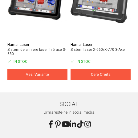
Hamar Laser
Hamar Laser
Ha
Sistem de aliniere laser în 5 axe S-
Sistem laser X-660/X-770 3-Axe
Ma
680
al
IN STOC
IN STOC
Vezi Variante
Cere Oferta
SOCIAL
Urmareste-ne in social media