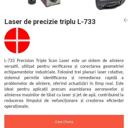
Mikrotrend
Camere climatice
Calibratoare
Senzori de forță
Măsurători termoviziune
Status Pro
Utilaje feroviare
Senzori cu fir (Wired)
Sisteme laser de aliniere arbori
Software
Svantek
Locomotive de manevră
Accelerometre IEPE uniaxiale
Testări la vibrații
Laser de precizie triplu L-733
Măsurători geometrice
Elevatoare mobile
Accelerometre IEPE triaxiale
VibraSens
Vibrometre
Măsurători termoviziune
Platforme de ridicare cu boghiuri
Traductoare vibratii 4-20 mA
Analizoare achiziții de date
Winmate
Software
Platouri rotative
Traductoare ICP de viteză de vibrații
Condiționere
Mectron
Analizoare achiziții de date
Echipamente pentru operații de
Senzori de vibrații cu fir
Anemometre
Lunitek
sudură
Condiționere
Senzori piezoelectrici
Sonometre
L-733 Precision Triple Scan Laser este un sistem de aliniere
Boghiuri de cale ferată
Gill Instruments
Senzori AGS
Stații de monitorizare meteo
Anemometre
versatil, utilizat pentru verificarea și corectarea geometriei
Alte utilaje feroviare
ZAGRO
Microfoane de măsurare
Alte echipamente de măsurare
echipamentelor industriale. Folosind trei planuri laser rotative,
Sonometre
Echipament testare sisteme de
sistemul permite identificarea și remedierea rapidă a
Senzori de deplasare
Mașini și utilaje industriale
Emanuel
franare vehicule feroviare
Stații de monitorizare meteo
problemelor de aliniere, oferind actualizări în timp real. Este
Senzori seismici
Utilaje feroviare
Romell Inc.
ideal pentru aplicații precum asamblarea aeronavelor și
Macarale portal
Alte echipamente de măsurare
alinierea mașinilor de tăiat cu laser și jet de apă, contribuind la
Mașini de echilibrare dinamică
reducerea timpului de nefuncționare și creșterea eficienței
Sisteme electrodinamice de testare la
operaționale.
vibrații
Camere climatice
Cere Oferta
Echipamente pentru industria militară