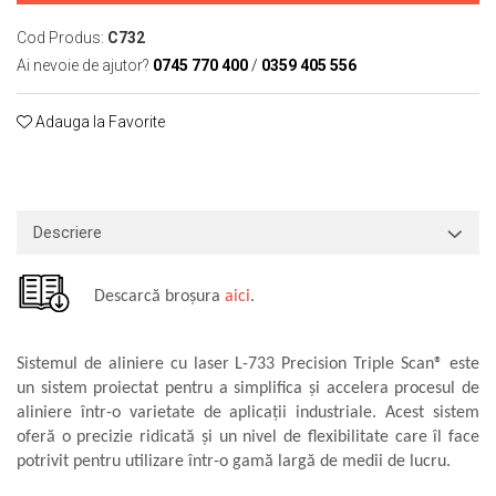
Macarale portal
Cod Produs:
C732
Senzori
Ai nevoie de ajutor?
0745 770 400
/
0359 405 556
Senzori fără fir (Wireless)
Senzori cu fir (Wired)
Adauga la Favorite
Senzori seismici
PC, Laptop, Tablete
Device-uri Industriale
Display-uri Industriale
Descriere
PC-uri Industriale
Computere Industriale
Descarcă broșura
aici
.
Tablete Industriale
Laptopuri Industriale
Sistemul de aliniere cu laser L-733 Precision Triple Scan® este
Robotică
un sistem proiectat pentru a simplifica și accelera procesul de
Servicii
aliniere într-o varietate de aplicații industriale. Acest sistem
Vibrații
oferă o precizie ridicată și un nivel de flexibilitate care îl face
potrivit pentru utilizare într-o gamă largă de medii de lucru.
Echilibrări
Sonometrie