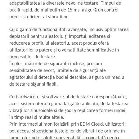
adaptabilitatea la diversele nevoi de testare. Timpul de
Sonometrie
buclă rapid, de mai puțin de 15 ms, asigură un control
Aliniere geometrică
precis și eficient al vibrațiilor.
Aliniere hidro & termo
Termografie
Cu o gamă de funcționalități avansate, inclusiv optimizarea
deplasării pentru aleatoriu și importul, editarea și
reducerea profilului aleatoriu, acest produs oferă
utilizatorilor o putere și o versatilitate semnificative în
procesul lor de testare.
În plus, măsurile de siguranță incluse, precum
sensibilitatea de avort, limitele de siguranță ale
agitatorului și detecția buclei deschise, asigură un mediu
de testare sigur și fiabil.
Cu hardware-ul și software-ul de testare corespunzătoare,
acest sistem oferă o gamă largă de aplicații, de la testarea
vibrațiilor sinusoidale și de șoc la replicarea formei undei
în timp real și multe altele.
Prin intermediul monitorizării prin EDM Cloud, utilizatorii
pot accesa și gestiona testele lor de vibrații de oriunde în
lume, oferind o soluție convenabilă și conectată pentru