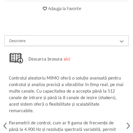
militară
Adauga la Favorite
Macarale portal
Senzori
Senzori fără fir (Wireless)
Senzori cu fir (Wired)
Descriere
Senzori seismici
PC, Laptop, Tablete
Device-uri Industriale
Descarca brosura
aici
Display-uri Industriale
PC-uri Industriale
Controlul aleatoriu MIMO oferă o soluție avansată pentru
Computere Industriale
controlul și analiza precisă a vibrațiilor în timp real, pe mai
Tablete Industriale
multe canale. Cu capacitatea de a accepta până la 512
Laptopuri Industriale
canale de intrare și până la 8 canale de ieșire (shakers),
Robotică
acest sistem oferă o flexibilitate și scalabilitate
remarcabile.
Servicii
Vibrații
Parametrii de control, cum ar fi gama de frecvențe de
până la 4.900 Hz și rezoluția spectrală variabilă, permit
Echilibrări