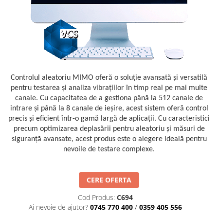
Mikrotrend
Camere climatice
Senzori Willow
Calibratoare
Măsurători termoviziune
Senzori de forță
Status Pro
Utilaje feroviare
Sisteme laser de aliniere arbori
Software
Senzori cu fir (Wired)
Svantek
Locomotive de manevră
Testări la vibrații
Măsurători geometrice
Accelerometre IEPE uniaxiale
Elevatoare mobile
VibraSens
Vibrometre
Măsurători termoviziune
Accelerometre IEPE triaxiale
Platforme de ridicare cu boghiuri
Analizoare achiziții de date
Winmate
Software
Traductoare vibratii 4-20 mA
Platouri rotative
Condiționere
Mectron
Controlul aleatoriu MIMO oferă o soluție avansată și versatilă
Analizoare achiziții de date
Traductoare ICP de viteză de
Echipamente pentru operații de
Anemometre
pentru testarea și analiza vibrațiilor în timp real pe mai multe
vibrații
Lunitek
sudură
Condiționere
Sonometre
canale. Cu capacitatea de a gestiona până la 512 canale de
Senzori de vibrații cu fir
Boghiuri de cale ferată
Gill Instruments
intrare și până la 8 canale de ieșire, acest sistem oferă control
Stații de monitorizare meteo
Anemometre
Senzori piezoelectrici
Alte utilaje feroviare
precis și eficient într-o gamă largă de aplicații. Cu caracteristici
ZAGRO
Alte echipamente de măsurare
Sonometre
Senzori AGS
precum optimizarea deplasării pentru aleatoriu și măsuri de
Echipament testare sisteme de
Mașini și utilaje industriale
Emanuel
franare vehicule feroviare
siguranță avansate, acest produs este o alegere ideală pentru
Stații de monitorizare meteo
Microfoane de măsurare
Utilaje feroviare
nevoile de testare complexe.
Romell Inc.
Macarale portal
Senzori de deplasare
Alte echipamente de măsurare
Mașini de echilibrare dinamică
Senzori seismici
Sisteme electrodinamice de testare
CERE OFERTA
la vibrații
Cod Produs:
C694
Camere climatice
Ai nevoie de ajutor?
0745 770 400
/
0359 405 556
Echipamente pentru industria