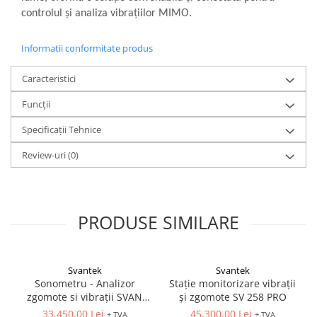
controlul și analiza vibrațiilor MIMO.
Informatii conformitate produs
Caracteristici
Funcții
Specificații Tehnice
Review-uri
(0)
PRODUSE SIMILARE
Svantek
Svantek
Sonometru - Analizor
Stație monitorizare vibrații
zgomote si vibrații SVAN
și zgomote SV 258 PRO
979 - clasa 1
33.450,00 Lei
45.300,00 Lei
+ TVA
+ TVA