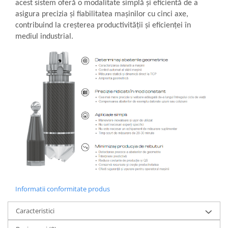
acest sistem oferă o modalitate simplă și eficientă de a
Sonometrie
asigura precizia și fiabilitatea mașinilor cu cinci axe,
Aliniere geometrică
contribuind la creșterea productivității și eficienței în
Aliniere hidro & termo
mediul industrial.
Termografie
Informatii conformitate produs
Caracteristici