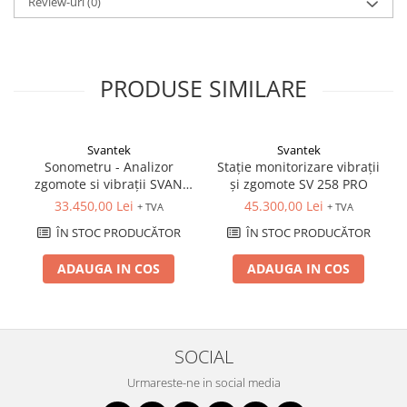
Review-uri
(0)
PRODUSE SIMILARE
Svantek
Svantek
Sonometru - Analizor
Stație monitorizare vibrații
zgomote si vibrații SVAN
și zgomote SV 258 PRO
979 - clasa 1
33.450,00 Lei
45.300,00 Lei
+ TVA
+ TVA
ÎN STOC PRODUCĂTOR
ÎN STOC PRODUCĂTOR
ADAUGA IN COS
ADAUGA IN COS
SOCIAL
Urmareste-ne in social media