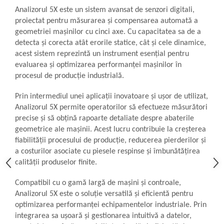
militară
Analizorul 5X este un sistem avansat de senzori digitali,
Macarale portal
proiectat pentru măsurarea și compensarea automată a
Senzori
geometriei mașinilor cu cinci axe. Cu capacitatea sa de a
Senzori fără fir (Wireless)
detecta și corecta atât erorile statice, cât și cele dinamice,
acest sistem reprezintă un instrument esențial pentru
Senzori cu fir (Wired)
evaluarea și optimizarea performanței mașinilor în
Senzori seismici
procesul de producție industrială.
PC, Laptop, Tablete
Prin intermediul unei aplicații inovatoare și ușor de utilizat,
Device-uri Industriale
Analizorul 5X permite operatorilor să efectueze măsurători
Display-uri Industriale
precise și să obțină rapoarte detaliate despre abaterile
PC-uri Industriale
geometrice ale mașinii. Acest lucru contribuie la creșterea
Computere Industriale
fiabilității procesului de producție, reducerea pierderilor și
Tablete Industriale
a costurilor asociate cu piesele respinse și îmbunătățirea
Laptopuri Industriale
calității produselor finite.
Robotică
Compatibil cu o gamă largă de mașini și controale,
Servicii
Analizorul 5X este o soluție versatilă și eficientă pentru
optimizarea performanței echipamentelor industriale. Prin
Vibrații
integrarea sa ușoară și gestionarea intuitivă a datelor,
Echilibrări