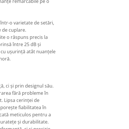
anțe remarcabile pe o
într-o varietate de setări,
e de cuplare.
te o răspuns precis la
insă între 25 dB și
cu ușurință atât nuanțele
onoră.
 ci și prin designul său.
rarea fără probleme în
t. Lipsa cerinței de
porește fiabilitatea în
icată meticulos pentru a
uratețe și durabilitate.