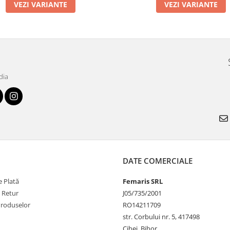
VEZI VARIANTE
VEZI VARIANTE
dia
DATE COMERCIALE
 Plată
Femaris SRL
e Retur
J05/735/2001
Produselor
RO14211709
str. Corbului nr. 5, 417498
Cihei, Bihor