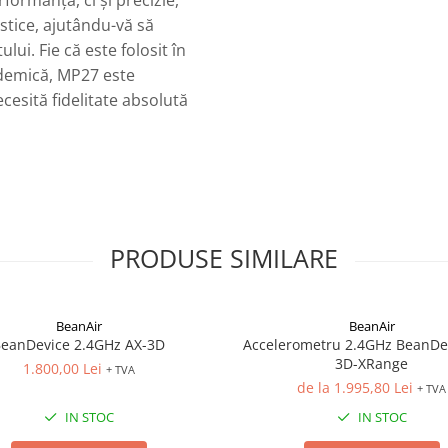
formanță, ci și precizie,
tice, ajutându-vă să
lui. Fie că este folosit în
ademică, MP27 este
cesită fidelitate absolută
PRODUSE SIMILARE
BeanAir
BeanAir
eanDevice 2.4GHz AX-3D
Accelerometru 2.4GHz BeanDe
3D-XRange
1.800,00 Lei
+ TVA
de la 1.995,80 Lei
+ TVA
IN STOC
IN STOC