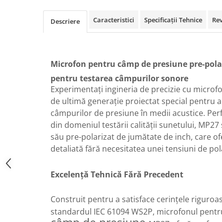
militară
Macarale portal
Caracteristici
Specificații Tehnice
Re
Descriere
Senzori
Senzori fără fir (Wireless)
Senzori cu fir (Wired)
Microfon pentru câmp de presiune pre-pola
Senzori seismici
pentru testarea câmpurilor sonore
PC, Laptop, Tablete
Experimentați ingineria de precizie cu micro
Device-uri Industriale
de ultimă generație proiectat special pentru a
Display-uri Industriale
câmpurilor de presiune în medii acustice. Perf
PC-uri Industriale
din domeniul testării calității sunetului, MP2
Computere Industriale
său pre-polarizat de jumătate de inch, care o
detaliată fără necesitatea unei tensiuni de pol
Tablete Industriale
Laptopuri Industriale
Excelență Tehnică Fără Precedent
Robotică
Servicii
Construit pentru a satisface cerințele riguroa
Vibrații
standardul IEC 61094 WS2P, microfonul pentr
Echilibrări