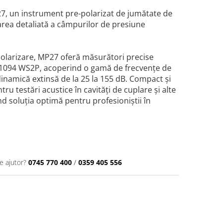
7, un instrument pre-polarizat de jumătate de
area detaliată a câmpurilor de presiune
polarizare, MP27 oferă măsurători precise
61094 WS2P, acoperind o gamă de frecvențe de
dinamică extinsă de la 25 la 155 dB. Compact și
tru testări acustice în cavități de cuplare și alte
d soluția optimă pentru profesioniștii în
e ajutor?
0745 770 400
/
0359 405 556