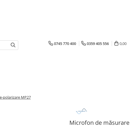
0745 770 400
0359 405 556
0,00
e-polarizare MP27
Microfon de măsurare