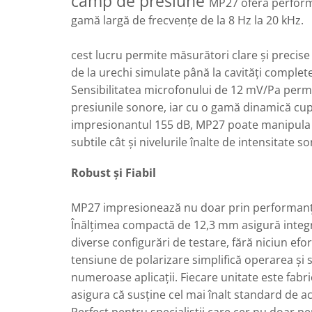
câmp de presiune
MP27 oferă perform
Sonometrie
gamă largă de frecvențe de la 8 Hz la 20 kHz.
Aliniere geometrică
Aliniere hidro & termo
cest lucru permite măsurători clare și precise 
Termografie
de la urechi simulate până la cavități complet
Sensibilitatea microfonului de 12 mV/Pa permi
presiunile sonore, iar cu o gamă dinamică cupr
impresionantul 155 dB, MP27 poate manipula 
subtile cât și nivelurile înalte de intensitate s
Robust și Fiabil
MP27 impresionează nu doar prin performanță,
Înălțimea compactă de 12,3 mm asigură integ
diverse configurări de testare, fără niciun efor
tensiune de polarizare simplifică operarea și s
numeroase aplicații. Fiecare unitate este fabr
asigura că susține cel mai înalt standard de ac