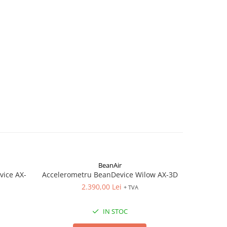
BeanAir
vice AX-
Accelerometru BeanDevice Wilow AX-3D
Inclinome
2.390,00 Lei
d
+ TVA
IN STOC