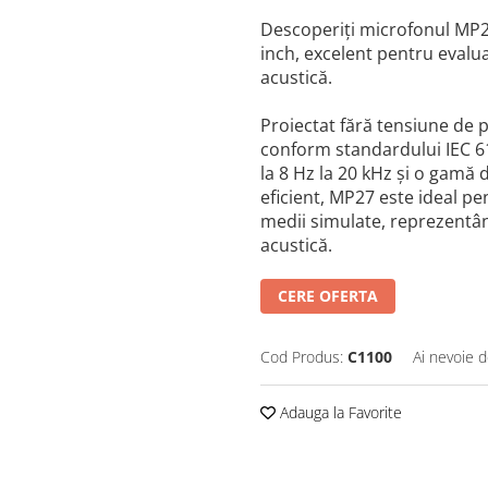
Descoperiți microfonul MP2
inch, excelent pentru evalu
acustică.
Proiectat fără tensiune de 
conform standardului IEC 
la 8 Hz la 20 kHz și o gamă 
eficient, MP27 este ideal pen
medii simulate, reprezentân
acustică.
CERE OFERTA
Cod Produs:
C1100
Ai nevoie d
Adauga la Favorite