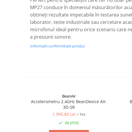
Perfect pentru specialiștii care cer nu doar per
MP27 conduce în domeniul măsurătorilor acus
obțineți rezultate impecabile în testarea sunetu
laborator, teste industriale sau cercetare ac
microfonul ideal pentru orice scenariu care ne
a presiunii sonore.
Informatii conformitate produs
BeanAir
Accelerometru 2.4GHz BeanDevice AX-
B
3D-SR
1.995,80 Lei
+ TVA
IN STOC