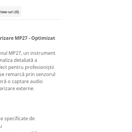
view-uri
(0)
rizare MP27 - Optimizat
fonul MP27, un instrument
naliza detaliată a
ect pentru profesioniștii
7 se remarcă prin senzorul
feră o captare audio
arizare externe.
se specificate de
u