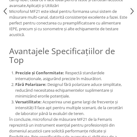
Sonometrie
avansate.Aplicații și Utilizări
Microfonul MF21 este ideal pentru formarea unui sistem de
Aliniere geometrică
măsurare multi-canal, datorită consistenței excelente a fazei. Este
Aliniere hidro & termo
perfect pentru conectarea cu preamplificatoare cu alimentare
IEPE, precum și cu sonometre și alte echipamente de testare
Termografie
acustică.
Avantajele Specificațiilor de
Top
Precizie și Conformitate:
Respectă standardele
internaționale, asigurând precizie în măsurători.
Fără Polarizare:
Designul fără polarizare aduce simplitate,
reducând necesitatea echipamentelor suplimentare și
minimizând erorile potențiale.
Versatilitate:
Acoperirea unei game largi de frecvențe și
intensități îl face apt pentru multiple scenarii, de la cercetări
de laborator până la evaluări de teren.
În concluzie, microfonul de măsurare MF21 de la Femaris
reprezintă un instrument esențial pentru profesioniștii din
domeniul acusticii care solicită performanțe ridicate și
flexibilitate. Prin specificațiile sale avansate și abilitatea de a