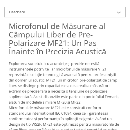
militară
Macarale portal
Descriere
Senzori
Microfonul de Măsurare al
Senzori fără fir (Wireless)
Câmpului Liber de Pre-
Senzori cu fir (Wired)
Senzori seismici
Polarizare MF21: Un Pas
PC, Laptop, Tablete
Înainte în Precizia Acustică
Device-uri Industriale
Explorarea sunetului cu acuratețe și precizie necesită
Display-uri Industriale
instrumentele potrivite, iar microfonul de măsurare VF21
PC-uri Industriale
reprezintă o soluție tehnologică avansată pentru profesioniștii
Computere Industriale
din domeniul acustic. MF21, un microfon pre-polarizat de câmp
liber, se distinge prin capacitatea sa de a realiza măsurători
Tablete Industriale
extrem de precise fără a necesita o tensiune de polarizare
Laptopuri Industriale
suplimentară. Acest dispozitiv este parte din portofoliul Femaris,
Robotică
alături de modelele similare MF20 și MF22.
Microfonul de măsurare MF21 este construit conform
Servicii
standardului internațional IEC 61094, ceea ce îi garantează
conformitatea și performanța în aplicații exigente. Având un
Vibrații
design de tip WS2F, MF21 este optimizat pentru măsurătorile de
Echilibrări
câmp liber, ceea ce îl face ideal pentru teste și cercetări acustice