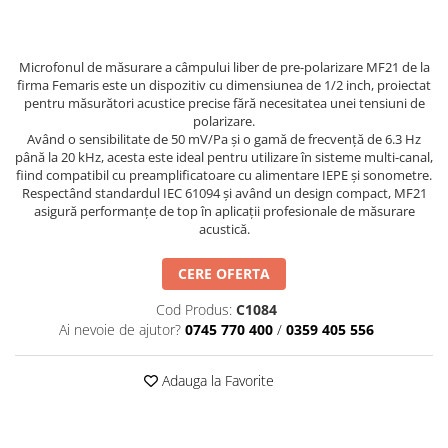
Mikrotrend
Camere climatice
Senzori Willow
Calibratoare
Măsurători termoviziune
Senzori de forță
Status Pro
Utilaje feroviare
Sisteme laser de aliniere arbori
Software
Senzori cu fir (Wired)
Svantek
Locomotive de manevră
Microfonul de măsurare a câmpului liber de pre-polarizare MF21 de la
Testări la vibrații
Măsurători geometrice
firma Femaris este un dispozitiv cu dimensiunea de 1/2 inch, proiectat
Accelerometre IEPE uniaxiale
Elevatoare mobile
VibraSens
Vibrometre
Măsurători termoviziune
pentru măsurători acustice precise fără necesitatea unei tensiuni de
Accelerometre IEPE triaxiale
Platforme de ridicare cu boghiuri
Analizoare achiziții de date
polarizare.
Winmate
Software
Traductoare vibratii 4-20 mA
Având o sensibilitate de 50 mV/Pa și o gamă de frecvență de 6.3 Hz
Platouri rotative
Condiționere
Mectron
până la 20 kHz, acesta este ideal pentru utilizare în sisteme multi-canal,
Analizoare achiziții de date
Traductoare ICP de viteză de
Echipamente pentru operații de
Anemometre
fiind compatibil cu preamplificatoare cu alimentare IEPE și sonometre.
vibrații
Lunitek
sudură
Respectând standardul IEC 61094 și având un design compact, MF21
Condiționere
Sonometre
Senzori de vibrații cu fir
asigură performanțe de top în aplicații profesionale de măsurare
Boghiuri de cale ferată
Gill Instruments
Stații de monitorizare meteo
Anemometre
acustică.
Senzori piezoelectrici
Alte utilaje feroviare
ZAGRO
Alte echipamente de măsurare
Sonometre
Senzori AGS
Echipament testare sisteme de
CERE OFERTA
Mașini și utilaje industriale
Emanuel
franare vehicule feroviare
Stații de monitorizare meteo
Microfoane de măsurare
Utilaje feroviare
Cod Produs:
C1084
Romell Inc.
Macarale portal
Senzori de deplasare
Alte echipamente de măsurare
Ai nevoie de ajutor?
0745 770 400
/
0359 405 556
Mașini de echilibrare dinamică
Senzori seismici
Sisteme electrodinamice de testare
la vibrații
Adauga la Favorite
Camere climatice
Echipamente pentru industria