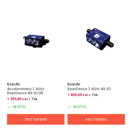
BeanAir
BeanAir
Be
Accelerometru 2.4GHz
BeanDevice 2.4GHz AX-3D
Ac
BeanDevice AX-3D-SR
Be
1.800,00 Lei
+ TVA
1.995,80 Lei
de
+ TVA
IN STOC
IN STOC
Vezi Variante
Vezi Variante