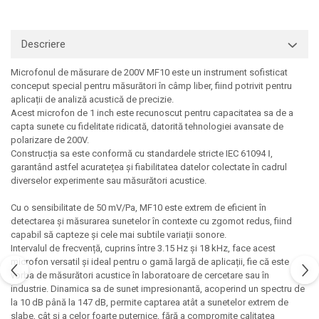
Macarale portal
Senzori
Descriere
Senzori fără fir (Wireless)
Senzori cu fir (Wired)
Microfonul de măsurare de 200V MF10 este un instrument sofisticat
Senzori seismici
conceput special pentru măsurători în câmp liber, fiind potrivit pentru
aplicații de analiză acustică de precizie.
PC, Laptop, Tablete
Acest microfon de 1 inch este recunoscut pentru capacitatea sa de a
Device-uri Industriale
capta sunete cu fidelitate ridicată, datorită tehnologiei avansate de
polarizare de 200V.
Display-uri Industriale
Construcția sa este conformă cu standardele stricte IEC 61094 Ⅰ,
PC-uri Industriale
garantând astfel acuratețea și fiabilitatea datelor colectate în cadrul
Computere Industriale
diverselor experimente sau măsurători acustice.
Tablete Industriale
Cu o sensibilitate de 50 mV/Pa, MF10 este extrem de eficient în
Laptopuri Industriale
detectarea și măsurarea sunetelor în contexte cu zgomot redus, fiind
capabil să capteze și cele mai subtile variații sonore.
Robotică
Intervalul de frecvență, cuprins între 3.15 Hz și 18 kHz, face acest
Servicii
microfon versatil și ideal pentru o gamă largă de aplicații, fie că este
vorba de măsurători acustice în laboratoare de cercetare sau în
Vibrații
industrie. Dinamica sa de sunet impresionantă, acoperind un spectru de
Echilibrări
la 10 dB până la 147 dB, permite captarea atât a sunetelor extrem de
slabe, cât și a celor foarte puternice, fără a compromite calitatea
Sonometrie