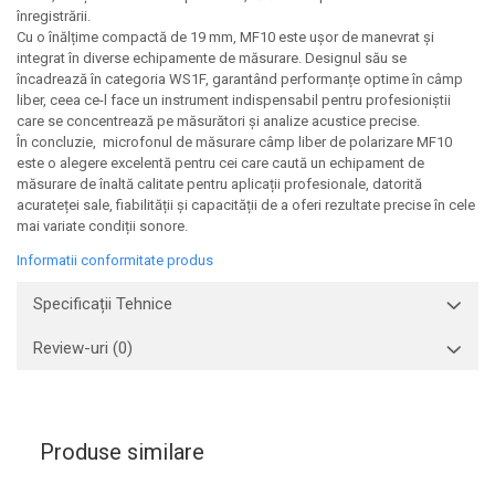
înregistrării.
Aliniere geometrică
Cu o înălțime compactă de 19 mm, MF10 este ușor de manevrat și
Aliniere hidro & termo
integrat în diverse echipamente de măsurare. Designul său se
încadrează în categoria WS1F, garantând performanțe optime în câmp
Termografie
liber, ceea ce-l face un instrument indispensabil pentru profesioniștii
care se concentrează pe măsurători și analize acustice precise.
În concluzie, microfonul de măsurare câmp liber de polarizare MF10
este o alegere excelentă pentru cei care caută un echipament de
măsurare de înaltă calitate pentru aplicații profesionale, datorită
acurateței sale, fiabilității și capacității de a oferi rezultate precise în cele
mai variate condiții sonore.
Informatii conformitate produs
Specificații Tehnice
Review-uri
(0)
Produse similare