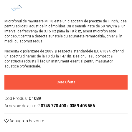
Mikrotrend
Camere climatice
Calibratoare
Senzori de forță
Măsurători termoviziune
Status Pro
Utilaje feroviare
Senzori cu fir (Wired)
Sisteme laser de aliniere arbori
Software
Svantek
Locomotive de manevră
Accelerometre IEPE uniaxiale
Testări la vibrații
Măsurători geometrice
Microfonul de măsurare MF10 este un dispozitiv de precizie de 1 inch, ideal
pentru aplicații acustice în câmp liber. Cu o sensibilitate de 50 mV/Pa și un
Elevatoare mobile
Accelerometre IEPE triaxiale
VibraSens
Vibrometre
Măsurători termoviziune
interval de frecvență de 3.15 Hz până la 18 kHz, acest microfon este
Platforme de ridicare cu boghiuri
Traductoare vibratii 4-20 mA
Analizoare achiziții de date
conceput pentru a detecta sunetele cu acuratețe remarcabilă, chiar și în
Winmate
Software
medii cu zgomot redus.
Platouri rotative
Traductoare ICP de viteză de vibrații
Condiționere
Mectron
Analizoare achiziții de date
Echipamente pentru operații de
Senzori de vibrații cu fir
Anemometre
Necesită o polarizare de 200V și respectă standardele IEC 61094, oferind
Lunitek
sudură
un spectru dinamic de la 10 dB la 147 dB. Designul său compact și
Condiționere
Senzori piezoelectrici
Sonometre
construcția robustă îl fac un instrument esențial pentru măsurători
Boghiuri de cale ferată
Gill Instruments
Senzori AGS
Stații de monitorizare meteo
acustice profesionale.
Anemometre
Alte utilaje feroviare
ZAGRO
Microfoane de măsurare
Alte echipamente de măsurare
Sonometre
Echipament testare sisteme de
Senzori de deplasare
Mașini și utilaje industriale
Emanuel
Cere Oferta
franare vehicule feroviare
Stații de monitorizare meteo
Senzori seismici
Utilaje feroviare
Romell Inc.
Macarale portal
Alte echipamente de măsurare
Mașini de echilibrare dinamică
Cod Produs:
C1089
Ai nevoie de ajutor?
0745 770 400
/
0359 405 556
Sisteme electrodinamice de testare la
vibrații
Camere climatice
Adauga la Favorite
Echipamente pentru industria militară