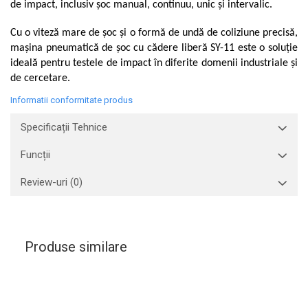
de impact, inclusiv șoc manual, continuu, unic și intervalic.
Aliniere geometrică
Cu o viteză mare de șoc și o formă de undă de coliziune precisă,
Aliniere hidro & termo
mașina pneumatică de șoc cu cădere liberă SY-11 este o soluție
Termografie
ideală pentru testele de impact în diferite domenii industriale și
de cercetare.
Informatii conformitate produs
Specificații Tehnice
Funcții
Review-uri
(0)
Produse similare