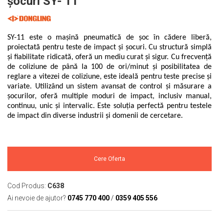
șocuri SY- 11
Mikrotrend
Camere climatice
Calibratoare
Senzori de forță
Măsurători termoviziune
Status Pro
Utilaje feroviare
Senzori cu fir (Wired)
Sisteme laser de aliniere arbori
Software
Svantek
Locomotive de manevră
Accelerometre IEPE uniaxiale
Testări la vibrații
Măsurători geometrice
SY-11 este o mașină pneumatică de șoc în cădere liberă,
Elevatoare mobile
Accelerometre IEPE triaxiale
VibraSens
Vibrometre
proiectată pentru teste de impact și șocuri. Cu structură simplă
Măsurători termoviziune
Platforme de ridicare cu boghiuri
și fiabilitate ridicată, oferă un mediu curat și sigur. Cu frecvență
Traductoare vibratii 4-20 mA
Analizoare achiziții de date
Winmate
Software
de coliziune de până la 100 de ori/minut și posibilitatea de
Platouri rotative
Traductoare ICP de viteză de vibrații
Condiționere
Mectron
reglare a vitezei de coliziune, este ideală pentru teste precise și
Analizoare achiziții de date
Echipamente pentru operații de
Senzori de vibrații cu fir
Anemometre
variate. Utilizând un sistem avansat de control și măsurare a
Lunitek
sudură
Condiționere
șocurilor, oferă multiple moduri de impact, inclusiv manual,
Senzori piezoelectrici
Sonometre
Boghiuri de cale ferată
continuu, unic și intervalic. Este soluția perfectă pentru testele
Gill Instruments
Senzori AGS
Stații de monitorizare meteo
Anemometre
de impact din diverse industrii și domenii de cercetare.
Alte utilaje feroviare
ZAGRO
Microfoane de măsurare
Alte echipamente de măsurare
Sonometre
Echipament testare sisteme de
Senzori de deplasare
Mașini și utilaje industriale
Emanuel
franare vehicule feroviare
Stații de monitorizare meteo
Senzori seismici
Utilaje feroviare
Romell Inc.
Macarale portal
Alte echipamente de măsurare
Cere Oferta
Mașini de echilibrare dinamică
Sisteme electrodinamice de testare la
vibrații
Cod Produs:
C638
Ai nevoie de ajutor?
0745 770 400
/
0359 405 556
Camere climatice
Echipamente pentru industria militară