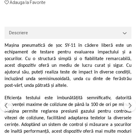
Adauga la Favorite
Macarale portal
Senzori
Senzori fără fir (Wireless)
Senzori cu fir (Wired)
Descriere
Senzori seismici
PC, Laptop, Tablete
Mașina pneumatică de șoc SY-11 în cădere liberă este un
echipament de testare pentru evaluarea impactului și a
Device-uri Industriale
șocurilor. Cu o structură simplă și o fiabilitate remarcabilă,
Display-uri Industriale
acest dispozitiv oferă un mediu de lucru curat și sigur. Cu
PC-uri Industriale
ajutorul său, puteți realiza teste de impact în diverse condiții,
Computere Industriale
incluzând unda semisinusoidală, unda cu dinte de ferăstrău
Tablete Industriale
post-vârf, unda pătrată și altele.
Laptopuri Industriale
Eficiența testului este îmbunătățită semnificativ, datorită
Robotică
frecvenței maxime de coliziune de până la 100 de ori pe minut.
Servicii
Mașina permite reglarea presiunii gazului pentru controlul
vitezei de coliziune, facilitând adaptarea testelor la diversele
Vibrații
cerințe. Adoptând un sistem de control și măsurare a șocurilor
Echilibrări
de înaltă performanță, acest dispozitiv oferă mai multe moduri
Sonometrie