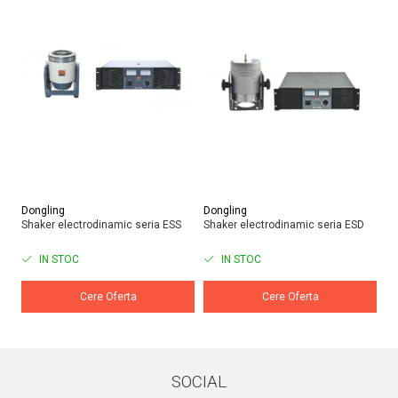
Dongling
Dongling
Do
Shaker electrodinamic seria ESS
Shaker electrodinamic seria ESD
Si
IN STOC
IN STOC
Cere Oferta
Cere Oferta
SOCIAL