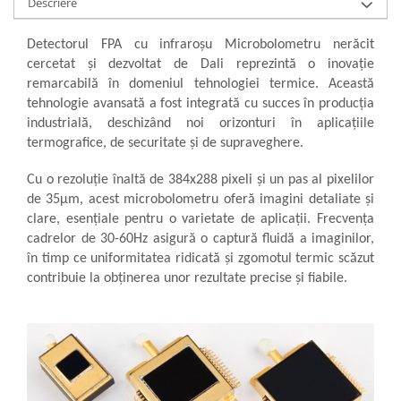
Descriere
militară
Macarale portal
Detectorul FPA cu infraroșu Microbolometru nerăcit
Senzori
cercetat și dezvoltat de Dali reprezintă o inovație
Senzori fără fir (Wireless)
remarcabilă în domeniul tehnologiei termice. Această
Senzori cu fir (Wired)
tehnologie avansată a fost integrată cu succes în producția
Senzori seismici
industrială, deschizând noi orizonturi în aplicațiile
termografice, de securitate și de supraveghere.
PC, Laptop, Tablete
Device-uri Industriale
Cu o rezoluție înaltă de 384x288 pixeli și un pas al pixelilor
Display-uri Industriale
de 35μm, acest microbolometru oferă imagini detaliate și
clare, esențiale pentru o varietate de aplicații. Frecvența
PC-uri Industriale
cadrelor de 30-60Hz asigură o captură fluidă a imaginilor,
Computere Industriale
în timp ce uniformitatea ridicată și zgomotul termic scăzut
Tablete Industriale
contribuie la obținerea unor rezultate precise și fiabile.
Laptopuri Industriale
Robotică
Servicii
Vibrații
Echilibrări