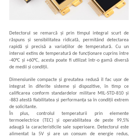
Sonometrie
Aliniere geometrică
Aliniere hidro & termo
Termografie
Detectorul se remarcă și prin timpul integral scurt de
răspuns și sensibilitatea ridicată, permitând detectarea
rapidă și precisă a variațiilor de temperatură. Cu un
interval extins de temperatură de funcționare cuprins între
-40°C și +60°C, acesta poate fi utilizat într-o gamă diversă
de medii și condiții.
Dimensiunile compacte și greutatea redusă îl fac ușor de
integrat în diferite sisteme și dispozitive, în timp ce
calificarea conform standardelor militare MIL-STD-810 și
-883 atestă fiabilitatea și performanța sa în condiții extrem
de solicitante.
În plus, controlul temperaturii prin elemente
termoelectrice (TEC) și operabilitatea de peste 99,5%
adaugă la caracteristicile sale superioare. Detectorul este
alimentat la 5V și are un consum de energie redus,