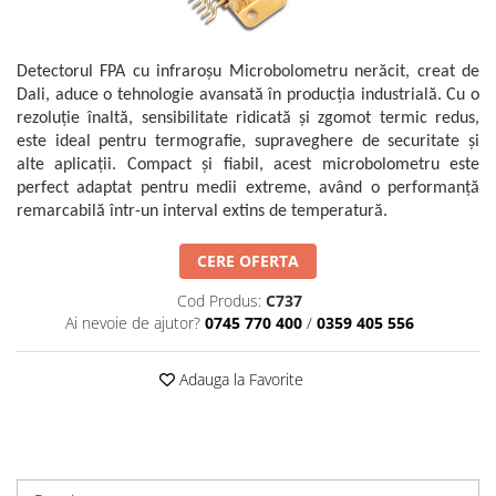
Mikrotrend
Camere climatice
Senzori Willow
Calibratoare
Măsurători termoviziune
Senzori de forță
Status Pro
Utilaje feroviare
Sisteme laser de aliniere arbori
Software
Senzori cu fir (Wired)
Svantek
Locomotive de manevră
Detectorul FPA cu infraroșu Microbolometru nerăcit, creat de
Testări la vibrații
Măsurători geometrice
Dali, aduce o tehnologie avansată în producția industrială. Cu o
Accelerometre IEPE uniaxiale
Elevatoare mobile
VibraSens
Vibrometre
Măsurători termoviziune
rezoluție înaltă, sensibilitate ridicată și zgomot termic redus,
Accelerometre IEPE triaxiale
Platforme de ridicare cu boghiuri
Analizoare achiziții de date
Winmate
este ideal pentru termografie, supraveghere de securitate și
Software
Traductoare vibratii 4-20 mA
Platouri rotative
Condiționere
alte aplicații. Compact și fiabil, acest microbolometru este
Mectron
Analizoare achiziții de date
Traductoare ICP de viteză de
Echipamente pentru operații de
perfect adaptat pentru medii extreme, având o performanță
Anemometre
vibrații
Lunitek
sudură
remarcabilă într-un interval extins de temperatură.
Condiționere
Sonometre
Senzori de vibrații cu fir
Boghiuri de cale ferată
Gill Instruments
Stații de monitorizare meteo
Anemometre
CERE OFERTA
Senzori piezoelectrici
Alte utilaje feroviare
ZAGRO
Alte echipamente de măsurare
Sonometre
Senzori AGS
Echipament testare sisteme de
Cod Produs:
C737
Mașini și utilaje industriale
Emanuel
franare vehicule feroviare
Stații de monitorizare meteo
Microfoane de măsurare
Ai nevoie de ajutor?
0745 770 400
/
0359 405 556
Utilaje feroviare
Romell Inc.
Macarale portal
Senzori de deplasare
Alte echipamente de măsurare
Mașini de echilibrare dinamică
Senzori seismici
Adauga la Favorite
Sisteme electrodinamice de testare
la vibrații
Camere climatice
Echipamente pentru industria